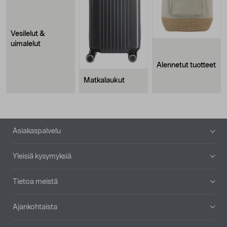
Vesilelut &
uimalelut
Alennetut tuotteet
Matkalaukut
Alatunniste
Asiakaspalvelu
Yleisiä kysymyksiä
Tietoa meistä
Ajankohtaista