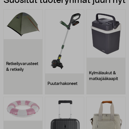
Suositut tuoteryhmät juuri nyt
Retkeilyvarusteet
& retkeily
Kylmälaukut &
matkajääkaapit
Puutarhakoneet