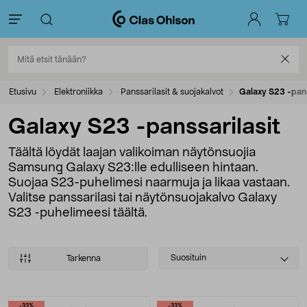
Etusivu
Elektroniikka
Panssarilasit & suojakalvot
Galaxy S23 -pans
Galaxy S23 -panssarilasit
Täältä löydät laajan valikoiman näytönsuojia
Samsung Galaxy S23:lle edulliseen hintaan.
Suojaa S23-puhelimesi naarmuja ja likaa vastaan.
Valitse panssarilasi tai näytönsuojakalvo Galaxy
S23 -puhelimeesi täältä.
Select
Suosituin
Tarkenna
sorting
Tuotteet
-33%
-33%