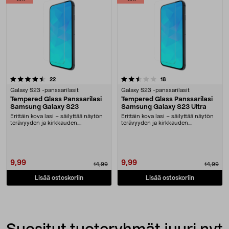
2.5 viidestä tähdestä
arvostelut
arvostelut
22
18
Galaxy S23 -panssarilasit
Galaxy S23 -panssarilasit
Tempered Glass Panssarilasi
Tempered Glass Panssarilasi
Samsung Galaxy S23
Samsung Galaxy S23 Ultra
Erittäin kova lasi – säilyttää näytön
Erittäin kova lasi – säilyttää näytön
terävyyden ja kirkkauden.
terävyyden ja kirkkauden.
Panssarilasi, jo....
Panssarilasi, jo....
9,99
9,99
14,99
14,99
Lisää ostoskoriin
Lisää ostoskoriin