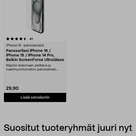
arvostelut
41
iPhone 15 -panssarilasit
Panssarilasi iPhone 16 /
iPhone 15 / iPhone 14 Pro,
Belkin ScreenForce UltraGlass
Näytön kokonaan peittävä ja
naarmuuntumaton panssarilasi,
jossa antimikrobinen p....
29,90
Lisää ostoskoriin
Suositut tuoteryhmät juuri nyt