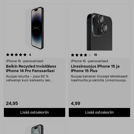
4.0 viidestä tähdestä
arvostelut
arvostelut
4
16
iPhone 15 -panssarilasit
iPhone 15 -panssarilasit
Belkin Recycled InvisiGlass
Linssinsuojus iPhone 15 ja
iPhone 14 Pro Panssarilasi
iPhone 15 Plus
Suojaa iskuilta – jopa 62 %
Suojaa kameran linssejä tehokkaasti
vahvempi kuin karkaistu lasi.
naarmuilta ja säröiltä. Linssinsuoja
Belkinin kestävä panss....
puhelim....
24,95
4,99
Lisää ostoskoriin
Lisää ostoskoriin