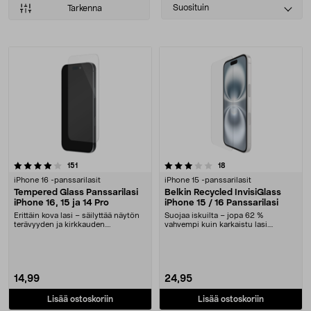
Select
Suosituin
Tarkenna
sorting
Tuotteet
3.5 viidestä tähdestä
arvostelut
arvostelut
151
18
iPhone 16 -panssarilasit
iPhone 15 -panssarilasit
Tempered Glass Panssarilasi
Belkin Recycled InvisiGlass
iPhone 16, 15 ja 14 Pro
iPhone 15 / 16 Panssarilasi
Erittäin kova lasi – säilyttää näytön
Suojaa iskuilta – jopa 62 %
terävyyden ja kirkkauden.
vahvempi kuin karkaistu lasi.
Panssarilasi, jo....
Belkinin kestävä panss....
14,99
24,95
Lisää ostoskoriin
Lisää ostoskoriin