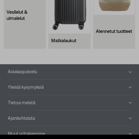
Vesilelut &
uimalelut
Alennetut tuotteet
Matkalaukut
Alatunniste
Asiakaspalvelu
Yleisiä kysymyksiä
Tietoa meistä
Ajankohtaista
Muut yrityksemme