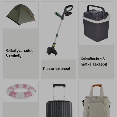
Retkeilyvarusteet
& retkeily
Kylmälaukut &
matkajääkaapit
Puutarhakoneet