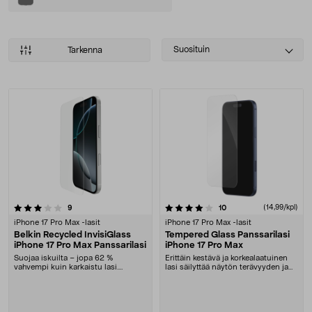
Select
Suosituin
Tarkenna
sorting
Tuotteet
4.0 viidestä tähdestä
arvostelut
arvostelut
(14,99/kpl)
9
10
iPhone 17 Pro Max -lasit
iPhone 17 Pro Max -lasit
Belkin Recycled InvisiGlass
Tempered Glass Panssarilasi
iPhone 17 Pro Max Panssarilasi
iPhone 17 Pro Max
Suojaa iskuilta – jopa 62 %
Erittäin kestävä ja korkealaatuinen
vahvempi kuin karkaistu lasi.
lasi säilyttää näytön terävyyden ja
Belkinin kestävä panss....
kirkkaud....