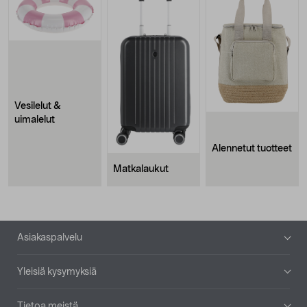
Vesilelut &
uimalelut
Alennetut tuotteet
Matkalaukut
Alatunniste
Asiakaspalvelu
Yleisiä kysymyksiä
Tietoa meistä