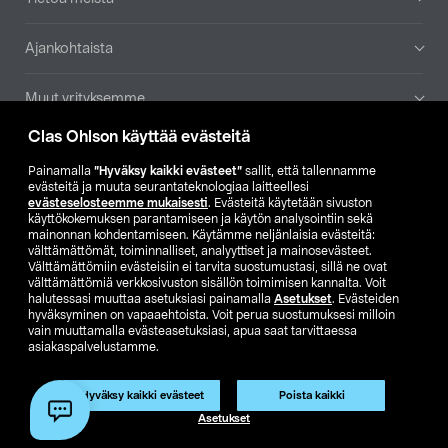
Ajankohtaista
Muut yrityksemme
Clas Ohlson käyttää evästeitä
Etsi myymälä
Painamalla
”Hyväksy kaikki evästeet”
sallit, että tallennamme
evästeitä ja muuta seurantateknologiaa laitteellesi
SE
NO
FI
evästeselosteemme mukaisesti
. Evästeitä käytetään sivuston
käyttökokemuksen parantamiseen ja käytön analysointiin sekä
FI
SV
mainonnan kohdentamiseen. Käytämme neljänlaisia evästeitä:
välttämättömät, toiminnalliset, analyyttiset ja mainosevästeet.
Välttämättömiin evästeisiin ei tarvita suostumustasi, sillä ne ovat
välttämättömiä verkkosivuston sisällön toimimisen kannalta. Voit
halutessasi muuttaa asetuksiasi painamalla
Asetukset
. Evästeiden
hyväksyminen on vapaaehtoista. Voit perua suostumuksesi milloin
vain muuttamalla evästeasetuksiasi, apua saat tarvittaessa
asiakaspalvelustamme.
Club Clas
Ostoehdot
Tietosuojaseloste
Näytä hinnat ilman ALV:a
Hyväksy kaikki evästeet
Poista kaikki
Asetukset