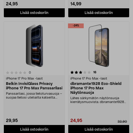
24,95
14,99
Lisää ostoskoriin
Lisää ostoskoriin
-24%
3.0 viidestä tähdestä
arvostelut
16
arvostelut
0
iPhone 17 Pro Max -lasit
iPhone 17 Pro Max -lasit
Belkin InvisiGlass Privacy
dbramante1928 Eco-Shield
iPhone 17 Pro Max Panssarilasi
iPhone 17 Pro Max
Näytönsuoja
Panssarilasi, jossa tietoturvasuoja –
suojaa tietosi uteliailta katseilta.
Lähes särkymätön näytönsuoja
Belki....
kierrätysmuovista. dbramante1928
Eco-Shield -näytön....
29,95
24,95
32,90
Lisää ostoskoriin
Lisää ostoskoriin