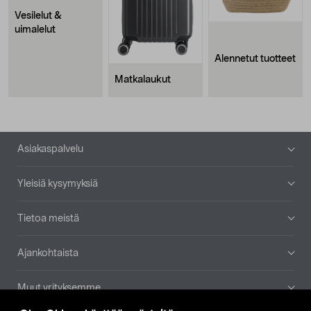
Vesilelut &
uimalelut
Alennetut tuotteet
Matkalaukut
Alatunniste
Asiakaspalvelu
Yleisiä kysymyksiä
Tietoa meistä
Ajankohtaista
Muut yrityksemme