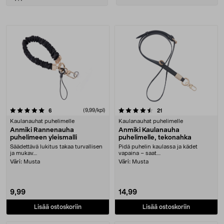
sorting
Tuotteet
4.5 viidestä tähdestä
arvostelut
(9,99/kpl)
arvostelut
6
21
Kaulanauhat puhelimelle
Kaulanauhat puhelimelle
Anmiki Rannenauha
Anmiki Kaulanauha
puhelimeen yleismalli
puhelimelle, tekonahka
Säädettävä lukitus takaa turvallisen
Pidä puhelin kaulassa ja kädet
ja mukav....
vapaina – saat....
Väri:
Musta
Väri:
Musta
9,99
14,99
Lisää ostoskoriin
Lisää ostoskoriin