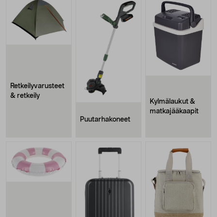
Retkeilyvarusteet
& retkeily
Kylmälaukut &
matkajääkaapit
Puutarhakoneet