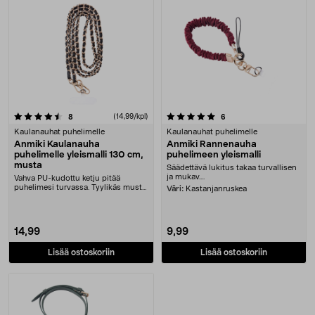
5.0 viidestä tähdestä
arvostelut
(14,99/kpl)
arvostelut
8
6
Kaulanauhat puhelimelle
Kaulanauhat puhelimelle
Anmiki Kaulanauha
Anmiki Rannenauha
puhelimelle yleismalli 130 cm,
puhelimeen yleismalli
musta
Säädettävä lukitus takaa turvallisen
ja mukav....
Vahva PU-kudottu ketju pitää
puhelimesi turvassa. Tyylikäs musta
Väri:
Kastanjanruskea
Anmiki-kaulanau....
14,99
9,99
Lisää ostoskoriin
Lisää ostoskoriin