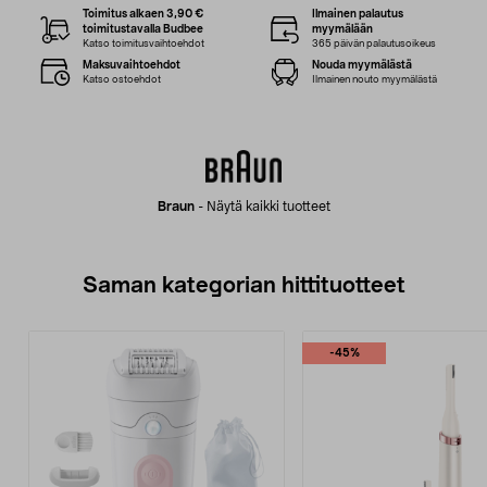
Toimitus alkaen 3,90 €
Ilmainen palautus
toimitustavalla Budbee
myymälään
Katso toimitusvaihtoehdot
365 päivän palautusoikeus
Maksuvaihtoehdot
Nouda myymälästä
Katso ostoehdot
Ilmainen nouto myymälästä
Braun
-
Näytä kaikki tuotteet
Saman kategorian hittituotteet
-45%