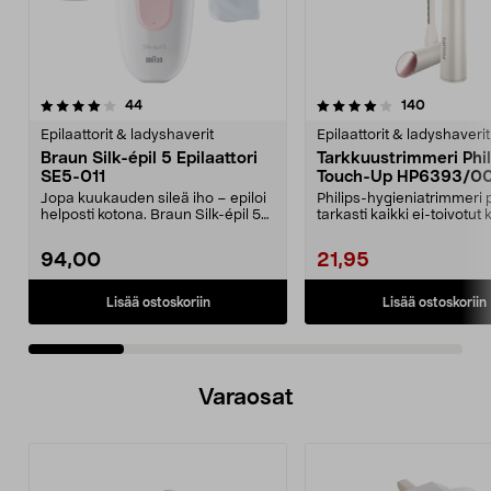
4.0 viidestä
arvostelut
4.0 viidestä
arvostelut
44
140
tähdestä
t
Epilaattorit & ladyshaverit
Epilaattorit & ladyshaverit
Braun Silk-épil 5 Epilaattori
Tarkkuustrimmeri Phil
SE5-011
Touch-Up HP6393/0
Jopa kuukauden sileä iho – epiloi
Philips-hygieniatrimmeri 
helposti kotona. Braun Silk-épil 5
tarkasti kaikki ei-toivotut 
poistaa jop...
Tasainen ja...
94,00
21,95
Lisää ostoskoriin
Lisää ostoskoriin
Varaosat