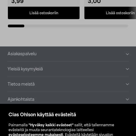
3,99
3,00
Lisää ostoskoriin
Lisää ostoskoriin
Alatunniste
Asiakaspalvelu
Yleisiä kysymyksiä
Tietoa meistä
Ajankohtaista
Clas Ohlson käyttää evästeitä
Muut yrityksemme
Painamalla
”Hyväksy kaikki evästeet”
sallit, että tallennamme
Etsi myymälä
evästeitä ja muuta seurantateknologiaa laitteellesi
evästeselosteemme mukaisesti
. Evästeitä käytetään sivuston