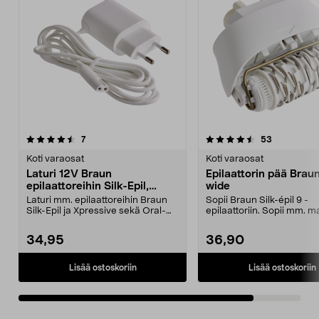
4.5viidestä
arvostelut
arvostelut
7
53
tähdestä
Koti varaosat
Koti varaosat
Laturi 12V Braun
Epilaattorin pää Brau
epilaattoreihin Silk-Epil,
wide
Xpressive
Laturi mm. epilaattoreihin Braun
Sopii Braun Silk-épil 9 -
Silk-Epil ja Xpressive sekä Oral-
epilaattoriin. Sopii mm. ma
B:n ladattavaa...
SES 7-880 SES 9-890...
34,95
36,90
Lisää ostoskoriin
Lisää ostoskoriin