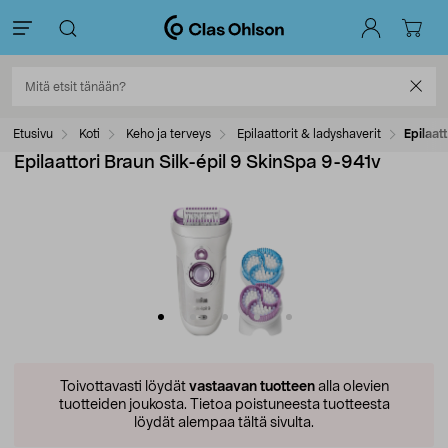
Etusivu
Koti
Keho ja terveys
Epilaattorit & ladyshaverit
Epilaat
Epilaattori Braun Silk-épil 9 SkinSpa 9-941v
Toivottavasti löydät
vastaavan tuotteen
alla olevien
tuotteiden joukosta.
Tietoa poistuneesta tuotteesta
löydät alempaa tältä sivulta.