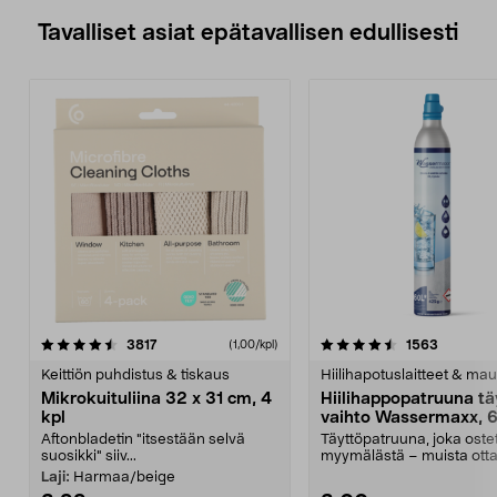
Tavalliset asiat epätavallisen edullisesti
4.5viidestä
arvostelut
4.5viidestä
arvostelu
3817
1563
(1,00/kpl)
tähdestä
t
Keittiön puhdistus & tiskaus
Hiilihapotuslaitteet & mau
Mikrokuituliina 32 x 31 cm, 4
Hiilihappopatruuna tä
kpl
vaihto Wassermaxx, 6
Aftonbladetin "itsestään selvä
Täyttöpatruuna, joka ost
suosikki" siiv...
myymälästä – muista ott
patruuna mukaasi m...
Laji:
Harmaa/beige