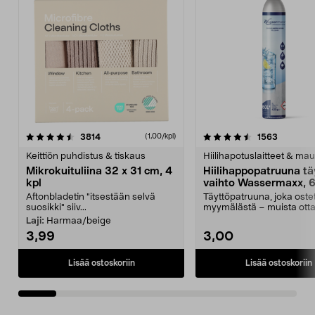
4.5viidestä
arvostelut
4.5viidestä
arvostelu
3814
1563
(1,00/kpl)
tähdestä
t
Keittiön puhdistus & tiskaus
Hiilihapotuslaitteet & mau
Mikrokuituliina 32 x 31 cm, 4
Hiilihappopatruuna tä
kpl
vaihto Wassermaxx, 6
Aftonbladetin "itsestään selvä
Täyttöpatruuna, joka ost
suosikki" siiv...
myymälästä – muista ott
patruuna mukaasi m...
Laji:
Harmaa/beige
3,99
3,00
Lisää ostoskoriin
Lisää ostoskoriin