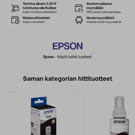
Toimitus alkaen 3,90 €
Ilmainen palautus
toimitustavalla Budbee
myymälään
Katso toimitusvaihtoehdot
365 päivän palautusoikeus
Maksuvaihtoehdot
Nouda myymälästä
Katso ostoehdot
Ilmainen nouto myymälästä
Epson
-
Näytä kaikki tuotteet
Saman kategorian hittituotteet