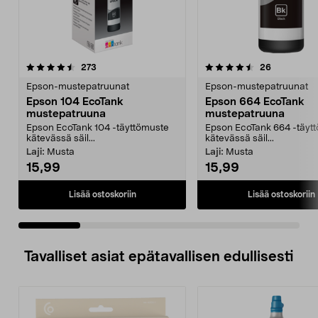
4.5 viidestä
arvostelut
4.0 viidestä
arvostelut
273
26
tähdestä
t
Epson-mustepatruunat
Epson-mustepatruunat
Epson 104 EcoTank
Epson 664 EcoTank
mustepatruuna
mustepatruuna
Epson EcoTank 104 -täyttömuste
Epson EcoTank 664 -täyt
kätevässä säil...
kätevässä säil...
Laji:
Musta
Laji:
Musta
15,99
15,99
Lisää ostoskoriin
Lisää ostoskoriin
Tavalliset asiat epätavallisen edullisesti