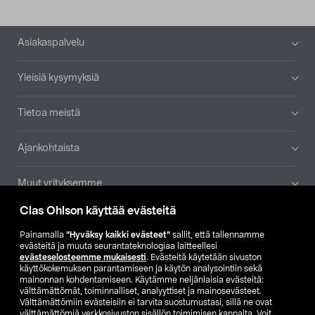
Alatunniste
Asiakaspalvelu
Yleisiä kysymyksiä
Tietoa meistä
Ajankohtaista
Muut yrityksemme
Clas Ohlson käyttää evästeitä
Etsi myymälä
Painamalla
”Hyväksy kaikki evästeet”
sallit, että tallennamme
evästeitä ja muuta seurantateknologiaa laitteellesi
SE
NO
FI
evästeselosteemme mukaisesti
. Evästeitä käytetään sivuston
käyttökokemuksen parantamiseen ja käytön analysointiin sekä
FI
SV
mainonnan kohdentamiseen. Käytämme neljänlaisia evästeitä:
välttämättömät, toiminnalliset, analyyttiset ja mainosevästeet.
Välttämättömiin evästeisiin ei tarvita suostumustasi, sillä ne ovat
välttämättömiä verkkosivuston sisällön toimimisen kannalta. Voit