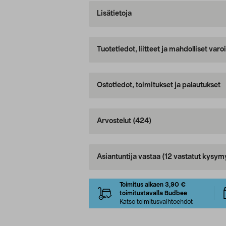
Lisätietoja
Tuotetiedot, liitteet ja mahdolliset var
Ostotiedot, toimitukset ja palautukset
Arvostelut
(424)
Asiantuntija vastaa
(12 vastatut kysym
Toimitus alkaen 3,90 €
toimitustavalla Budbee
Katso toimitusvaihtoehdot