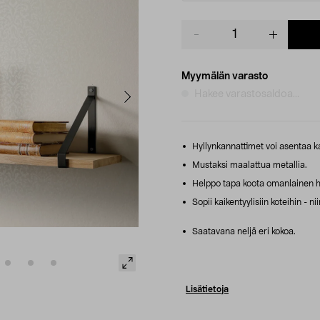
Product
quantity
Myymälän varasto
Hakee varastosaldoa...
Hyllynkannattimet voi asentaa kah
Mustaksi maalattua metallia.
Helppo tapa koota omanlainen hy
Sopii kaikentyylisiin koteihin - n
Saatavana neljä eri kokoa.
Lisätietoja