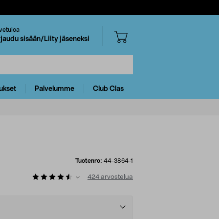
vetuloa
rjaudu sisään/Liity jäseneksi
ukset
Palvelumme
Club Clas
Tuotenro:
44-3864-1
424
arvostelua