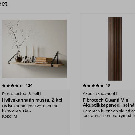
eet
5.0 viidestä
arvostelut
4.5 viidestä
arvostelut
424
16
tähdestä
Pienkalusteet & peilit
Akustiikkapaneelit
Hyllynkannatin musta, 2 kpl
Fibrotech Quanti Mini
Akustiikkapaneeli seinä
Hyllynkannattimet voi asentaa
kattoon, 2 kpl
kahdella eri ta...
Parantaa huoneen akustiikk
luo rauhallisemman ympäri
Koko:
M
saatavana eri vä...