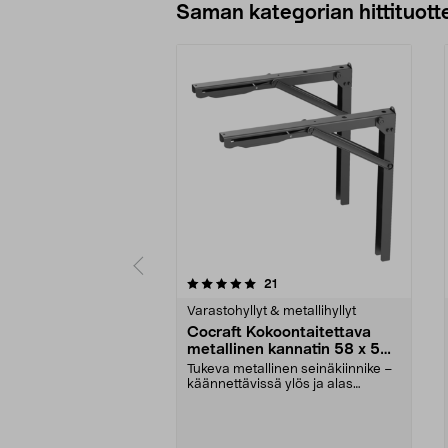
Saman kategorian hittituott
0 viidestä
4.5 viidestä
arvostelut
21
tähdestä
tähdestä
Varastohyllyt & metallihyllyt
Cocraft Kokoontaitettava
metallinen kannatin 58 x 56
cm, 2 kpl
Tukeva metallinen seinäkiinnike –
käännettävissä ylös ja alas
tarpeen mukaan. Co...