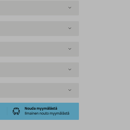
Nouda myymälästä
Ilmainen nouto myymälästä