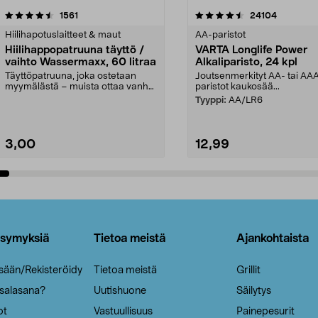
4.5viidestä
arvostelut
4.5viidestä
arvostelut
1561
24104
tähdestä
Hiilihapotuslaitteet & maut
AA-paristot
Hiilihappopatruuna täyttö /
VARTA Longlife Power
vaihto Wassermaxx, 60 litraa
Alkaliparisto, 24 kpl
Täyttöpatruuna, joka ostetaan
Joutsenmerkityt AA- tai AA
myymälästä – muista ottaa vanha
paristot kaukosää...
patruuna mukaasi m...
Tyyppi:
AA/LR6
3,00
12,99
Lisää ostoskoriin
Lisää ostoskoriin
ysymyksiä
Tietoa meistä
Ajankohtaista
isään/Rekisteröidy
Tietoa meistä
Grillit
 salasana?
Uutishuone
Säilytys
ot
Vastuullisuus
Painepesurit