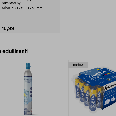
rakentaa hyl...
Mitat:
160 x 1200 x 18 mm
16,99
Lisää ostoskoriin
 edullisesti
Multibuy