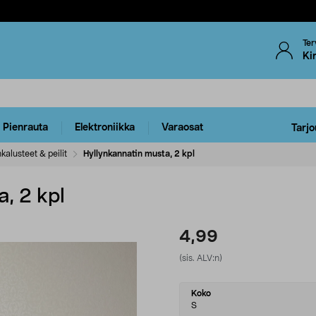
Ter
Ki
Pienrauta
Elektroniikka
Varaosat
Tarjo
kalusteet & peilit
Hyllynkannatin musta, 2 kpl
, 2 kpl
4,99
(sis. ALV:n)
Select
Koko
variant
S