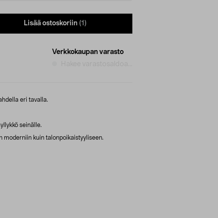
Lisää ostoskoriin
(1)
Verkkokaupan varasto
Hakee varastosaldoa...
della eri tavalla.
llykkö seinälle.
iin moderniin kuin talonpoikaistyyliseen.