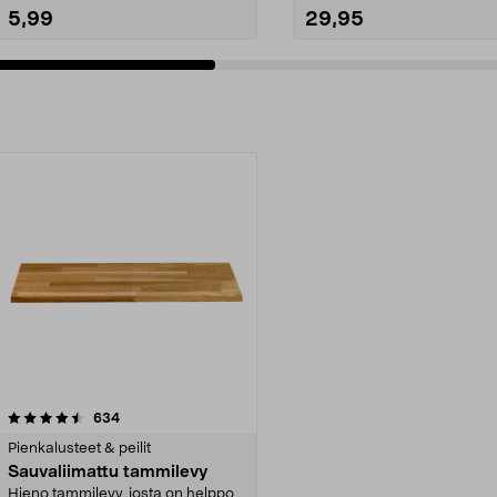
5,99
29,95
arvostelut
634
Pienkalusteet & peilit
Sauvaliimattu tammilevy
Hieno tammilevy, josta on helppo