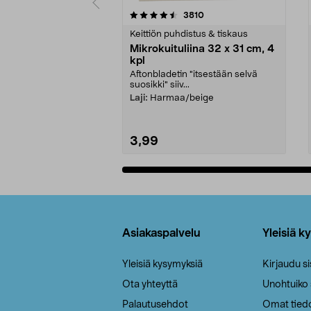
5viidestä
4.5viidestä
arvostelut
3810
tähdestä
tähdestä
Keittiön puhdistus & tiskaus
Mikrokuituliina 32 x 31 cm, 4
kpl
Aftonbladetin "itsestään selvä
suosikki" siiv...
Laji:
Harmaa/beige
3,99
Lisää ostoskoriin
Alatunniste
Asiakaspalvelu
Yleisiä k
Yleisiä kysymyksiä
Kirjaudu s
Ota yhteyttä
Unohtuiko
Palautusehdot
Omat tied