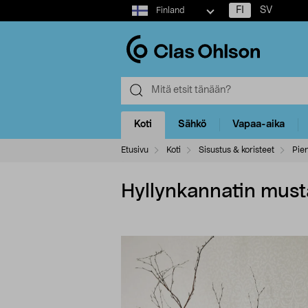
Select
FI
SV
Finland
market
Koti
Sähkö
Vapaa-aika
Etusivu
Koti
Sisustus & koristeet
Pien
Hyllynkannatin musta