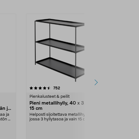
-33%
4.5 viidestä
arvostelut
4.5
752
9
tähdestä
tähdestä
Pienkalusteet & peilit
Pienkalusteet 
Pieni metallihylly, 40 x 32,5 x
Pieni seinä
än ja
15 cm
metallia, va
aa ja
Helposti sijoitettava metallihylly,
Kätevä säilyty
stön –
jossa 3 hyllytasoa ja vain 15 cm
eteiseen, keit
syvyys. Pie...
kylpyhuoneese