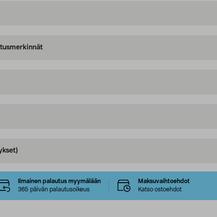
oitusmerkinnät
ykset)
Ilmainen palautus myymälään
Maksuvaihtoehdot
365 päivän palautusoikeus
Katso ostoehdot