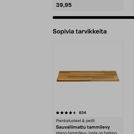
39,95
Sopivia tarvikkeita
5viidestä
4.5viidestä
arvostelut
634
tähdestä
tähdestä
Pienkalusteet & peilit
Sauvaliimattu tammilevy
Hieno tammilevy, josta on helppo