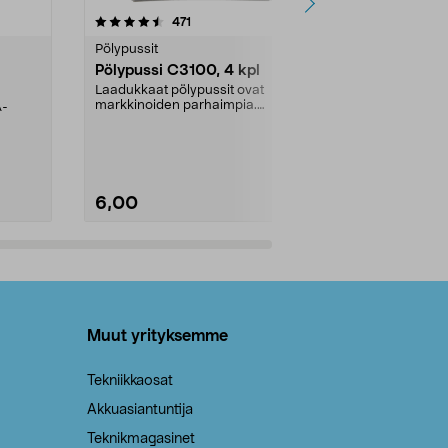
4.5viidestä
arvostelut
4.5
471
6
tähdestä
tähdestä
Pölypussit
Kierrätys & ro
Pölypussi C3100, 4 kpl
Roskapussi,
kahvat, 30 l
Laadukkaat pölypussit ovat
markkinoiden parhaimpia.
A-
Testivoittaja 
Kestävä, jopa 50 % suurempi ...
roskapussi u
Roskapussi, jo
6,00
2,00
Lisää ostoskoriin
Lisää
Muut yrityksemme
Tekniikkaosat
Akkuasiantuntija
Teknikmagasinet