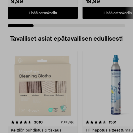
9,99
19,99
Lisää ostoskoriin
Lisää ostoskoriin
Tavalliset asiat epätavallisen edullisesti
4.5viidestä
arvostelut
4.5viidestä
arvostelu
3810
1561
(1,00/kpl)
tähdestä
t
Keittiön puhdistus & tiskaus
Hiilihapotuslaitteet & mau