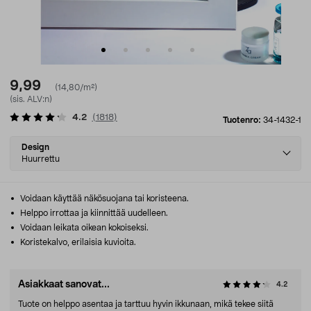
9,99
(14,80/m²)
(sis. ALV:n)
4.2
(
1818
)
Tuotenro:
34-1432-1
Select
Design
variant
Huurrettu
Voidaan käyttää näkösuojana tai koristeena.
Helppo irrottaa ja kiinnittää uudelleen.
Voidaan leikata oikean kokoiseksi.
Koristekalvo, erilaisia kuvioita.
Asiakkaat sanovat...
4.2
Tuote on helppo asentaa ja tarttuu hyvin ikkunaan, mikä tekee siitä