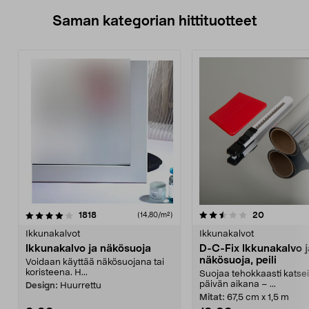
Saman kategorian hittituotteet
2.5 viidestä
arvostelut
2.5 viidestä
arvostelut
1818
20
(14,80/m²)
tähdestä
t
Ikkunakalvot
Ikkunakalvot
Ikkunakalvo ja näkösuoja
D-C-Fix Ikkunakalvo j
näkösuoja, peili
Voidaan käyttää näkösuojana tai
koristeena. H...
Suojaa tehokkaasti katsei
päivän aikana – ...
Design:
Huurrettu
Mitat:
67,5 cm x 1,5 m