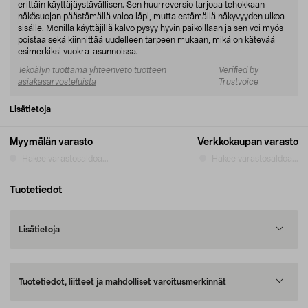
erittäin käyttäjäystävällisen. Sen huurreversio tarjoaa tehokkaan
näkösuojan päästämällä valoa läpi, mutta estämällä näkyvyyden ulkoa
sisälle. Monilla käyttäjillä kalvo pysyy hyvin paikoillaan ja sen voi myös
poistaa sekä kiinnittää uudelleen tarpeen mukaan, mikä on kätevää
esimerkiksi vuokra-asunnoissa.
Tekoälyn tuottama yhteenveto tuotteen
Verified by
asiakasarvosteluista
Trustvoice
Lisätietoja
Myymälän varasto
Verkkokaupan varasto
Hakee varastosaldoa...
Hakee varastosaldoa...
Tuotetiedot
Lisätietoja
Tuotetiedot, liitteet ja mahdolliset varoitusmerkinnät