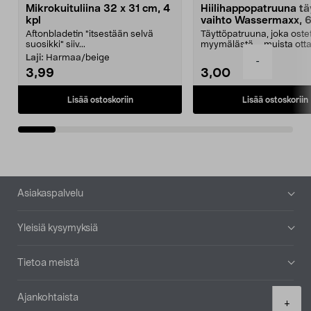
Mikrokuituliina 32 x 31 cm, 4
Hiilihappopatruuna tä
kpl
vaihto Wassermaxx, 6
Aftonbladetin "itsestään selvä
Täyttöpatruuna, joka ost
suosikki" siiv...
myymälästä – muista ott
patruuna mukaasi m...
Laji:
Harmaa/beige
-
3,99
3,00
Lisää ostoskoriin
Lisää ostoskoriin
Alatunniste
Asiakaspalvelu
Yleisiä kysymyksiä
Tietoa meistä
Ajankohtaista
Product
+