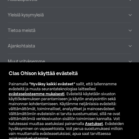
Yleisiä kysymyksiä
Tietoa meistä
Ajankohtaista
Muut yrityksemme
Clas Ohlson käyttää evästeitä
Etsi myymälä
Painamalla
”Hyväksy kaikki evästeet”
sallit, että tallennamme
evästeitä ja muuta seurantateknologiaa laitteellesi
SE
NO
FI
evästeselosteemme mukaisesti
. Evästeitä käytetään sivuston
käyttökokemuksen parantamiseen ja käytön analysointiin sekä
FI
SV
mainonnan kohdentamiseen. Käytämme neljänlaisia evästeitä:
välttämättömät, toiminnalliset, analyyttiset ja mainosevästeet.
Välttämättömiin evästeisiin ei tarvita suostumustasi, sillä ne ovat
välttämättömiä verkkosivuston sisällön toimimisen kannalta. Voit
halutessasi muuttaa asetuksiasi painamalla
Asetukset
. Evästeiden
hyväksyminen on vapaaehtoista. Voit perua suostumuksesi milloin
vain muuttamalla evästeasetuksiasi, apua saat tarvittaessa
asiakaspalvelustamme.