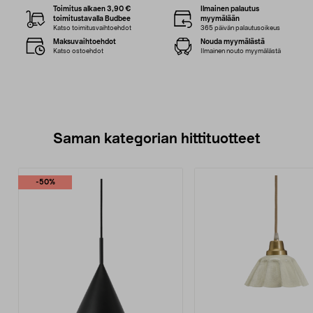
Toimitus alkaen 3,90 €
Ilmainen palautus
toimitustavalla Budbee
myymälään
Katso toimitusvaihtoehdot
365 päivän palautusoikeus
Maksuvaihtoehdot
Nouda myymälästä
Katso ostoehdot
Ilmainen nouto myymälästä
Saman kategorian hittituotteet
-50%