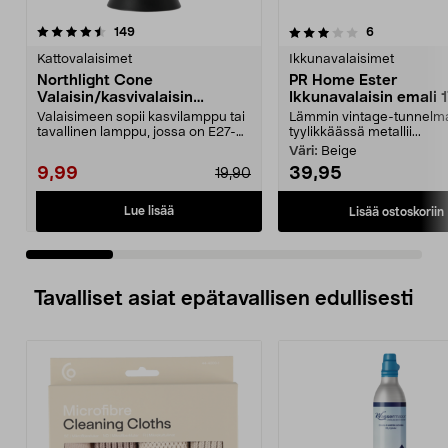
3.5 viidestä
arvostelut
4.5 viidestä
arvostelut
149
6
tähdestä
t
Kattovalaisimet
Ikkunavalaisimet
Northlight Cone
PR Home Ester
Valaisin/kasvivalaisin
Ikkunavalaisin emali 
ikkunalle, musta
Valaisimeen sopii kasvilamppu tai
Lämmin vintage-tunnelm
tavallinen lamppu, jossa on E27-
tyylikkäässä metallii...
kanta. Northli...
Väri:
Beige
9,99
39,95
19,90
Lue lisää
Lisää ostoskoriin
Tavalliset asiat epätavallisen edullisesti