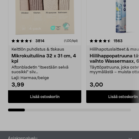
4.5viidestä
arvostelut
4.5viidestä
arvostelu
3814
1563
(1,00/kpl)
tähdestä
t
Keittiön puhdistus & tiskaus
Hiilihapotuslaitteet & mau
Mikrokuituliina 32 x 31 cm, 4
Hiilihappopatruuna tä
kpl
vaihto Wassermaxx, 6
Aftonbladetin "itsestään selvä
Täyttöpatruuna, joka ost
suosikki" siiv...
myymälästä – muista ott
patruuna mukaasi m...
Laji:
Harmaa/beige
3,99
3,00
Lisää ostoskoriin
Lisää ostoskoriin
Alatunniste
Asiakaspalvelu