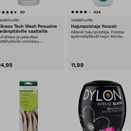
4.0 viidestä
arvostelut
5.0 viidestä
arvostelut
30
434
tähdestä
tähdestä
aatehuolto
Vaatehuolto
ikwax Tech Wash Pesuaine
Hajunpoistaja Yocoair
edenpitäville vaatteille
Kätevä hajunpoistaja. Poistaa
epämiellyttävät hajut. Monta
uhdistaa ja palauttaa
käyttökohdetta, esim.....
ettähylkivän ominaisu....
24,95
11,99
Katso Vaihtoehdot