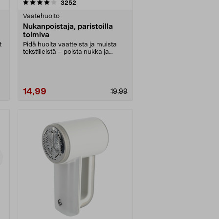
arvostelut
3252
Vaatehuolto
Nukanpoistaja, paristoilla
toimiva
t
Pidä huolta vaatteista ja muista
tekstiileistä – poista nukka ja
nypyt. Nukanpoi....
14,99
19,99