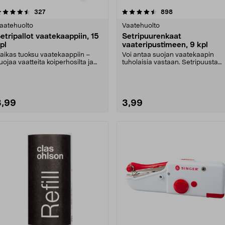
4.5 viidestä
arvostelut
4.0 viidestä
arvostelut
327
898
tähdestä
tähdestä
aatehuolto
Vaatehuolto
etripallot vaatekaappiin, 15
Setripuurenkaat
pl
vaateripustimeen, 9 kpl
aikas tuoksu vaatekaappiin –
Voi antaa suojan vaatekaapin
uojaa vaatteita koiperhosilta ja
tuholaisia vastaan. Setripuusta
uilta tuholaisi....
tulee vaatekaappiin....
3,99
3,99