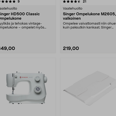
4.5 viidestä
arvostelut
4.0 viidestä
arvostelut
9
21
tähdestä
tähdestä
aatehuolto
Vaatehuolto
inger HD500 Classic
Singer Ompelukone M2605,
Ompelukone
valkoinen
yylikäs ja tehokas vintage-
Ompelee vaivattomasti niin ohue
mpelukone – ompelet myös
kuin paksutkin kankaat. Singer
aksut kankaat. Singer HD5....
M2605 -ompelukon....
349,00
219,00