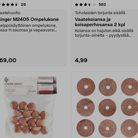
3.5 viidestä
arvostelut
4.5 viidestä
arvostelut
29
583
tähdestä
tähdestä
aatehuolto
Tuholaisten torjunta sisällä
inger M2405 Ompelukone
Vaatekoiansa ja
koisaperhosansa 2 kpl
elppokäyttöinen ompelukone,
ossa 11 saumaa ja vapaavarsi
Koiansa on hajuton eikä sisällä
elppoa ompelemista v....
torjunta-aineita – pyydystää
koiperhosia ruokako....
169,00
4,99