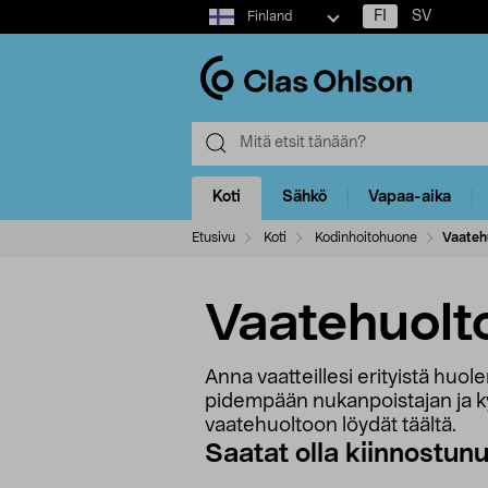
Select
FI
SV
Finland
market
Koti
Sähkö
Vapaa-aika
Etusivu
Koti
Kodinhoitohuone
Vaateh
Vaatehuolt
Anna vaatteillesi erityistä huol
pidempään nukanpoistajan ja kyll
vaatehuoltoon löydät täältä.
Saatat olla kiinnostun