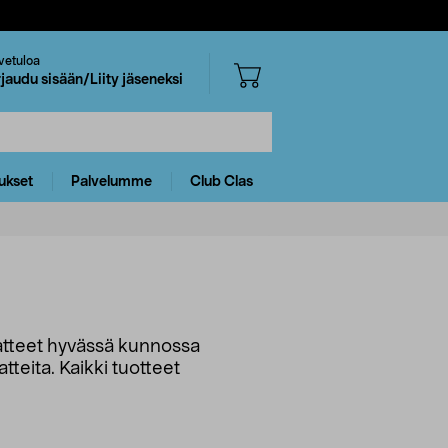
vetuloa
rjaudu sisään/Liity jäseneksi
ukset
Palvelumme
Club Clas
vaatteet hyvässä kunnossa
tteita. Kaikki tuotteet