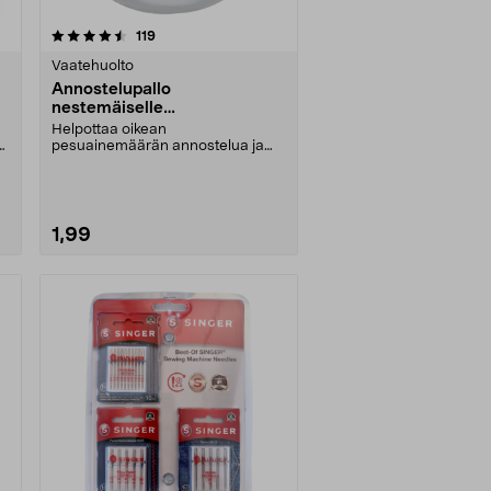
arvostelut
119
Vaatehuolto
Annostelupallo
nestemäiselle
pyykinpesuaineelle, 110 ml
Helpottaa oikean
k
pesuainemäärän annostelua ja
vähentää roiskeiden riskiä.
Annost....
1,99