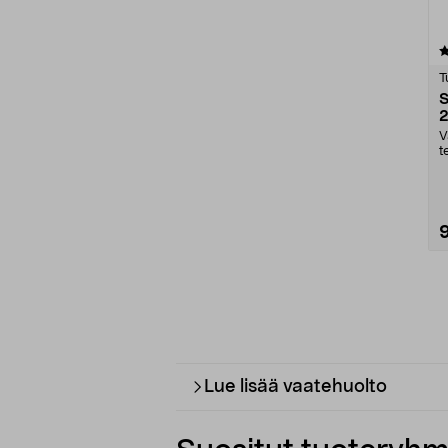
3.0 viidestä
tähdestä
T
S
2
V
t
f
Lue lisää vaatehuolto