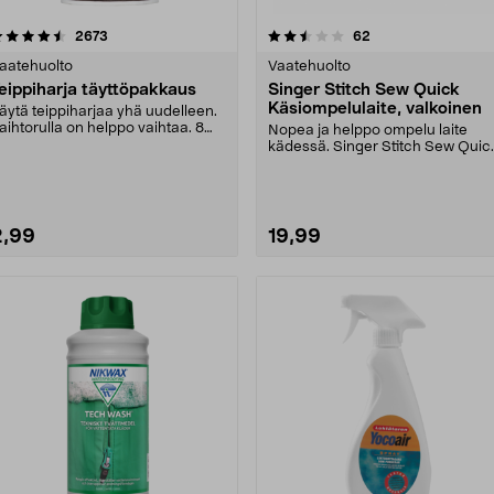
2.5 viidestä
arvostelut
4.5 viidestä
arvostelut
2673
62
tähdestä
tähdestä
aatehuolto
Vaatehuolto
eippiharja täyttöpakkaus
Singer Stitch Sew Quick
Käsiompelulaite, valkoinen
äytä teippiharjaa yhä uudelleen.
aihtorulla on helppo vaihtaa. 8
Nopea ja helppo ompelu laite
etriä liimap....
kädessä. Singer Stitch Sew Quic
-käsiompelulaite –....
2,99
19,99