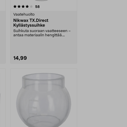
arvostelut
58
Vaatehuolto
Nikwax TX.Direct
Kyllästyssuihke
Suihkuta suoraan vaatteeseen –
antaa materiaalin hengittää.
Nikwax TX.Direct -ky....
14,99