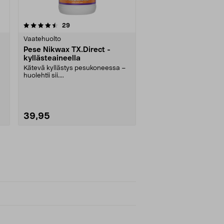
arvostelut
29
Vaatehuolto
Pese Nikwax TX.Direct -
kyllästeaineella
Kätevä kyllästys pesukoneessa –
huolehtii sii....
39,95
Katso Vaihtoehdot