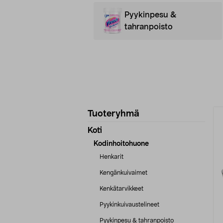
Pyykinpesu &
tahranpoisto
Tarkenna
T
Tuoteryhmä
tuotetietoja
Koti
Kodinhoitohuone
Henkarit
Kengänkuivaimet
Kenkätarvikkeet
Pyykinkuivaustelineet
Pyykinpesu & tahranpoisto