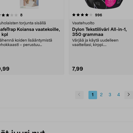
4.0 viidestä
arvostelut
4.5 viidestä
arvostelut
8
996
tähdestä
tähdestä
uholaisten torjunta sisällä
Vaatehuolto
afeTrap Koiansa vaatekoille,
Dylon Tekstiiliväri All-in-1,
 kpl
350 grammaa
ähennä koiden lisääntymistä
Värjää ja käytä uudelleen
ehokkaasti – perustuu
vaatteitasi, kirppi....
eromoneihin. SafteTrap-vaat....
9,99
7,99
Katso Vaihtoehdot
1
2
3
4