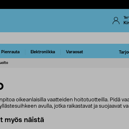
Ter
Ki
Pienrauta
Elektroniikka
Varaosat
Tarjo
uolto
o
enpitoa oikeanlaisilla vaatteiden hoitotuotteilla. Pidä 
ästesuihkeen avulla, jotka raikastavat ja suojaavat vaa
ut myös näistä