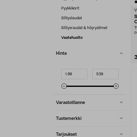
5.0 viidestä
tähdestä
Pyykkikorit
V
S
Silityslaudat
Silitysraudat & höyrystimet
T
o
p
Vaatehuolto
Hinta
Minimihinta
Maksimihinta
Varastotilanne
Tuotemerkki
Tarjoukset