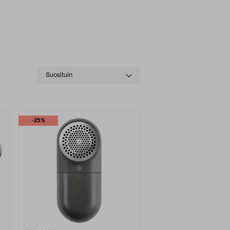
Select
Suosituin
sorting
-25%