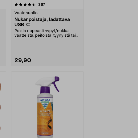
arvostelut
387
Vaatehuolto
Nukanpoistaja, ladattava
USB-C
Poista nopeasti nypyt/nukka
vaatteista, peitoista, tyynyistä tai
huonekaluista. ....
29,90