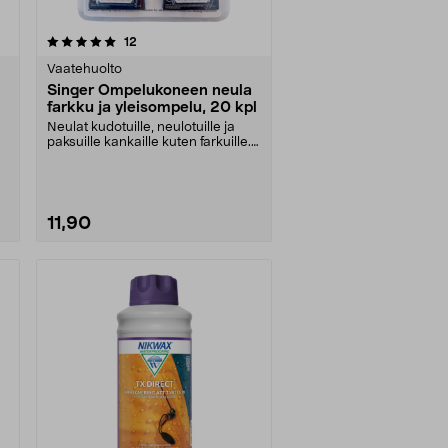
arvostelut
12
Vaatehuolto
Singer Ompelukoneen neula
farkku ja yleisompelu, 20 kpl
Neulat kudotuille, neulotuille ja
paksuille kankaille kuten farkuille.
Singer- o....
11,90