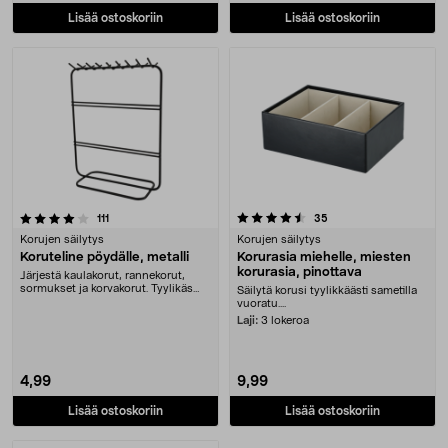
Lisää ostoskoriin
Lisää ostoskoriin
4.5 viidestä tähdestä
arvostelut
arvostelut
111
35
Korujen säilytys
Korujen säilytys
Koruteline pöydälle, metalli
Korurasia miehelle, miesten
korurasia, pinottava
Järjestä kaulakorut, rannekorut,
sormukset ja korvakorut. Tyylikäs
Säilytä korusi tyylikkäästi sametilla
metallinen ko....
vuoratu....
Laji:
3 lokeroa
4,99
9,99
Lisää ostoskoriin
Lisää ostoskoriin