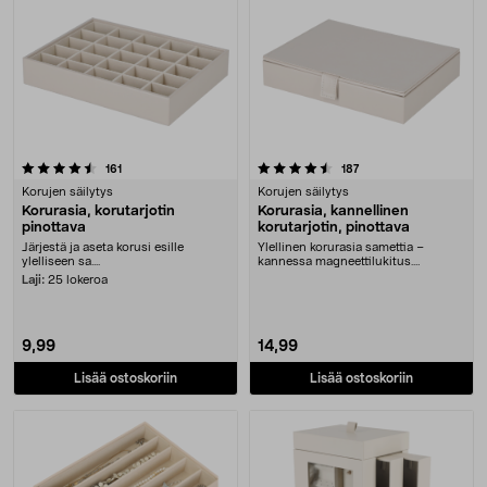
4.5 viidestä tähdestä
arvostelut
arvostelut
161
187
Korujen säilytys
Korujen säilytys
Korurasia, korutarjotin
Korurasia, kannellinen
pinottava
korutarjotin, pinottava
Järjestä ja aseta korusi esille
Ylellinen korurasia samettia –
ylelliseen sa....
kannessa magneettilukitus.
Korurasia, jossa kansi....
Laji:
25 lokeroa
9,99
14,99
Lisää ostoskoriin
Lisää ostoskoriin