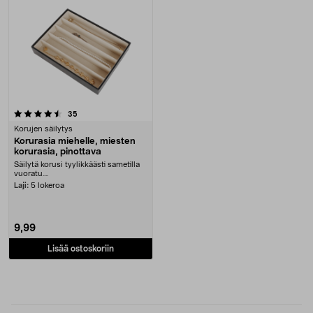
arvostelut
35
Korujen säilytys
Korurasia miehelle, miesten
korurasia, pinottava
Säilytä korusi tyylikkäästi sametilla
vuoratu....
Laji:
5 lokeroa
9,99
Lisää ostoskoriin