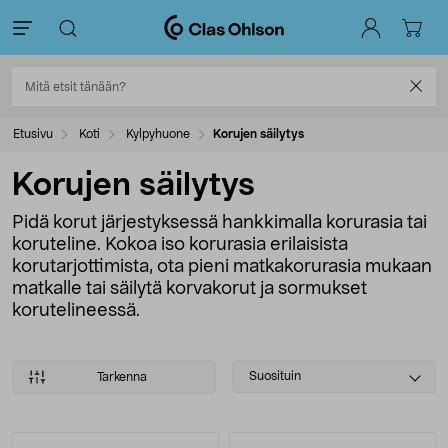
Etusivu
Koti
Kylpyhuone
Korujen säilytys
Korujen säilytys
Pidä korut järjestyksessä hankkimalla korurasia tai
koruteline. Kokoa iso korurasia erilaisista
korutarjottimista, ota pieni matkakorurasia mukaan
matkalle tai säilytä korvakorut ja sormukset
korutelineessä.
Select
Suosituin
Tarkenna
sorting
Tuotteet