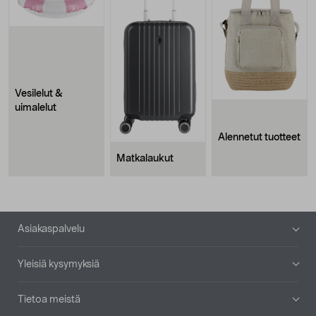
Vesilelut &
uimalelut
Alennetut tuotteet
Matkalaukut
Alatunniste
Asiakaspalvelu
Yleisiä kysymyksiä
Tietoa meistä