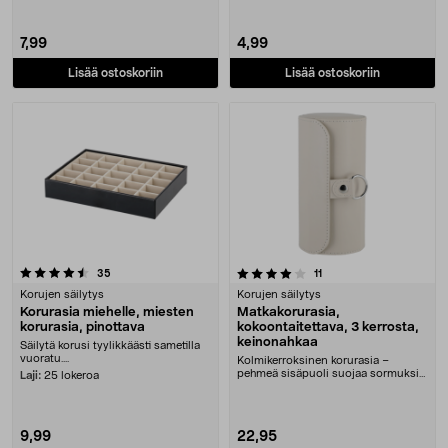
7,99
4,99
Lisää ostoskoriin
Lisää ostoskoriin
4.0 viidestä tähdestä
arvostelut
arvostelut
35
11
Korujen säilytys
Korujen säilytys
Korurasia miehelle, miesten
Matkakorurasia,
korurasia, pinottava
kokoontaitettava, 3 kerrosta,
keinonahkaa
Säilytä korusi tyylikkäästi sametilla
vuoratu....
Kolmikerroksinen korurasia –
pehmeä sisäpuoli suojaa sormuksia,
Laji:
25 lokeroa
korvakoruja ja k....
9,99
22,95