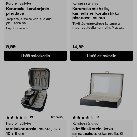
Korujen säilytys
Korujen säilytys
Korurasia, korutarjotin
Korurasia miehelle,
pinottava
kannellinen korulaatikko,
pinottava, musta
Järjestä ja aseta korusi esille
ylelliseen sa....
Tyylikäs samettinen korurasia
magneettisella kannella. Musta
Laji:
3 lokeroa
korulaatikko kannel....
9,99
14,99
Lisää ostoskoriin
Lisää ostoskoriin
4.0 viidestä tähdestä
arvostelut
(12,99/kpl)
arvostelut
10
13
Korujen säilytys
Korujen säilytys
Matkakorurasia, musta, 10 x
Silmälasikotelo, kova
10 x 6 cm
silmälasikotelo kannella, 6