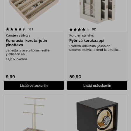
4.0 viidestä tähdestä
arvostelut
arvostelut
161
62
Korujen säilytys
Korujen säilytys
Korurasia, korutarjotin
Pyörivä korukaappi
pinottava
Pyörivä korurasia, jossa on
ulosvedettävät lokerot koukuilla,
Järjestä ja aseta korusi esille
laatikot ja säilyt....
ylelliseen sa....
Laji:
5 lokeroa
9,99
59,90
Lisää ostoskoriin
Lisää ostoskoriin