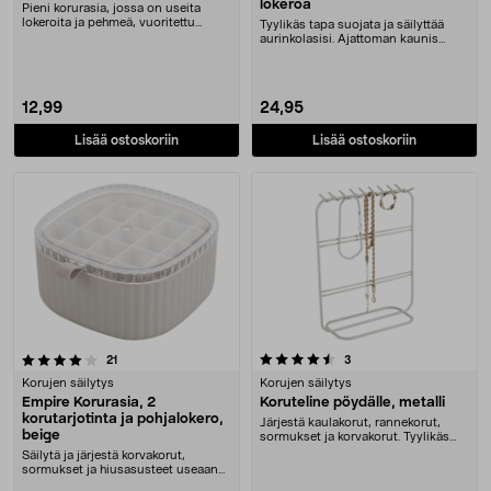
lokeroa
Pieni korurasia, jossa on useita
lokeroita ja pehmeä, vuoritettu
Tyylikäs tapa suojata ja säilyttää
sisäpuoli. Pien....
aurinkolasisi. Ajattoman kaunis
silmälasikote....
12,99
24,95
Lisää ostoskoriin
Lisää ostoskoriin
4.5 viidestä tähdestä
arvostelut
arvostelut
21
3
Korujen säilytys
Korujen säilytys
Empire Korurasia, 2
Koruteline pöydälle, metalli
korutarjotinta ja pohjalokero,
Järjestä kaulakorut, rannekorut,
beige
sormukset ja korvakorut. Tyylikäs
metallinen ko....
Säilytä ja järjestä korvakorut,
sormukset ja hiusasusteet useaan
kerrokseen. Tyy....