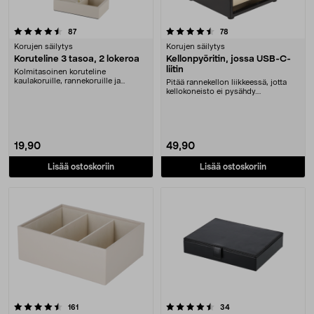
4.5 viidestä tähdestä
arvostelut
arvostelut
87
78
Korujen säilytys
Korujen säilytys
Koruteline 3 tasoa, 2 lokeroa
Kellonpyöritin, jossa USB-C-
liitin
Kolmitasoinen koruteline
kaulakoruille, rannekoruille ja
Pitää rannekellon liikkeessä, jotta
korvakoruille. Tyylikäs....
kellokoneisto ei pysähdy.
Kellonpyöritin yhd....
19,90
49,90
Lisää ostoskoriin
Lisää ostoskoriin
4.5 viidestä tähdestä
arvostelut
arvostelut
161
34