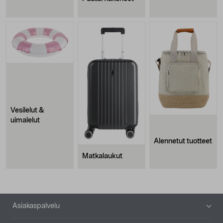
Vesilelut &
uimalelut
Alennetut tuotteet
Matkalaukut
Alatunniste
Asiakaspalvelu