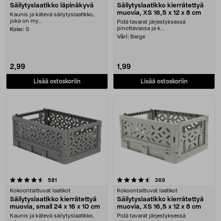
Säilytyslaatikko läpinäkyvä
Säilytyslaatikko kierrätettyä
muovia, XS 16,5 x 12 x 8 cm
Kaunis ja kätevä säilytyslaatikko,
joka on my....
Pidä tavarat järjestyksessä
pinottavassa ja k....
Koko:
S
Väri:
Beige
2,99
1,99
Lisää ostoskoriin
Lisää ostoskoriin
4.5 viidestä tähdestä
arvostelut
arvostelut
581
369
Kokoontaittuvat laatikot
Kokoontaittuvat laatikot
Säilytyslaatikko kierrätettyä
Säilytyslaatikko kierrätettyä
muovia, small 24 x 16 x 10 cm
muovia, XS 16,5 x 12 x 8 cm
Kaunis ja kätevä säilytyslaatikko,
Pidä tavarat järjestyksessä