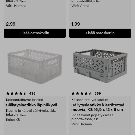
joka on my....
pinottavassa ja k....
Väri:
Harmaa
Väri:
Vihreä
2,99
1,99
Lisää ostoskoriin
Lisää ostoskoriin
4.5 viidestä tähdestä
arvostelut
arvostelut
496
369
Kokoontaittuvat laatikot
Kokoontaittuvat laatikot
Säilytyslaatikko läpinäkyvä
Säilytyslaatikko kierrätettyä
muovia, XS 16,5 x 12 x 8 cm
Kaunis ja kätevä säilytyslaatikko,
joka on my....
Pidä tavarat järjestyksessä
pinottavassa ja k....
Koko:
XS
Väri:
Harmaa