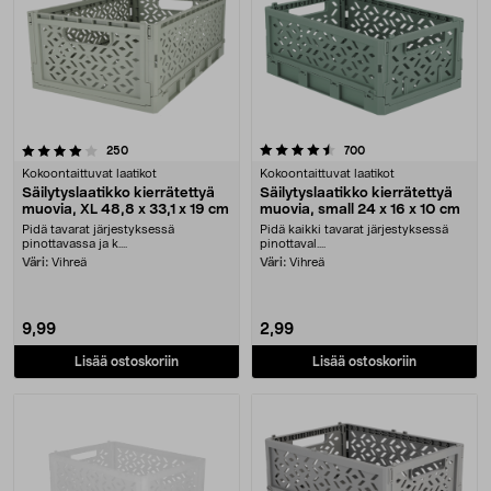
4.5 viidestä tähdestä
arvostelut
arvostelut
250
700
Kokoontaittuvat laatikot
Kokoontaittuvat laatikot
Säilytyslaatikko kierrätettyä
Säilytyslaatikko kierrätettyä
muovia, XL 48,8 x 33,1 x 19 cm
muovia, small 24 x 16 x 10 cm
Pidä tavarat järjestyksessä
Pidä kaikki tavarat järjestyksessä
pinottavassa ja k....
pinottaval....
Väri:
Vihreä
Väri:
Vihreä
9,99
2,99
Lisää ostoskoriin
Lisää ostoskoriin