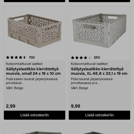
4.0 viidestä tähdestä
arvostelut
arvostelut
700
250
Kokoontaittuvat laatikot
Kokoontaittuvat laatikot
Säilytyslaatikko kierrätettyä
Säilytyslaatikko kierrätettyä
muovia, small 24 x 16 x 10 cm
muovia, XL 48,8 x 33,1 x 19 cm
Pidä kaikki tavarat järjestyksessä
Pidä tavarat järjestyksessä
pinottaval....
pinottavassa ja k....
Väri:
Beige
Väri:
Beige
2,99
9,99
Lisää ostoskoriin
Lisää ostoskoriin