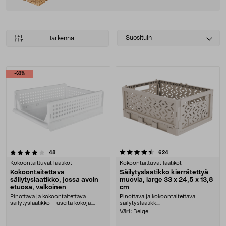
Select
Suosituin
Tarkenna
sorting
Tuotteet
-63%
4.5 viidestä tähdestä
arvostelut
arvostelut
48
624
Kokoontaittuvat laatikot
Kokoontaittuvat laatikot
Kokoontaitettava
Säilytyslaatikko kierrätettyä
säilytyslaatikko, jossa avoin
muovia, large 33 x 24,5 x 13,8
etuosa, valkoinen
cm
Pinottava ja kokoontaitettava
Pinottava ja kokoontaitettava
säilytyslaatikko – useita kokoja.
säilytyslaatikk....
Säilytyslaatikko....
Väri:
Beige