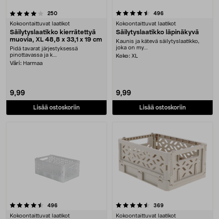
4.5 viidestä tähdestä
arvostelut
arvostelut
250
496
Kokoontaittuvat laatikot
Kokoontaittuvat laatikot
Säilytyslaatikko kierrätettyä
Säilytyslaatikko läpinäkyvä
muovia, XL 48,8 x 33,1 x 19 cm
Kaunis ja kätevä säilytyslaatikko,
joka on my....
Pidä tavarat järjestyksessä
pinottavassa ja k....
Koko:
XL
Väri:
Harmaa
9,99
9,99
Lisää ostoskoriin
Lisää ostoskoriin
4.5 viidestä tähdestä
arvostelut
arvostelut
496
369
Kokoontaittuvat laatikot
Kokoontaittuvat laatikot