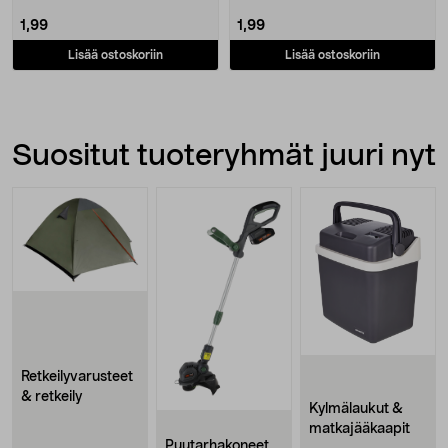
1,99
1,99
Lisää ostoskoriin
Lisää ostoskoriin
Suositut tuoteryhmät juuri nyt
Retkeilyvarusteet
& retkeily
Kylmälaukut &
matkajääkaapit
Puutarhakoneet