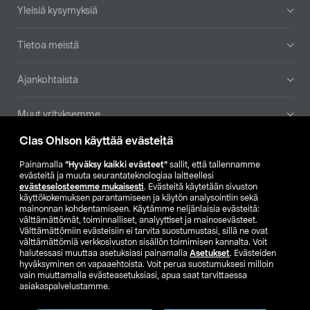
Yleisiä kysymyksiä
Tietoa meistä
Ajankohtaista
Muut yrityksemme
Clas Ohlson käyttää evästeitä
Etsi myymälä
Painamalla
”Hyväksy kaikki evästeet”
sallit, että tallennamme
evästeitä ja muuta seurantateknologiaa laitteellesi
SE
NO
FI
evästeselosteemme mukaisesti
. Evästeitä käytetään sivuston
käyttökokemuksen parantamiseen ja käytön analysointiin sekä
FI
SV
mainonnan kohdentamiseen. Käytämme neljänlaisia evästeitä:
välttämättömät, toiminnalliset, analyyttiset ja mainosevästeet.
Välttämättömiin evästeisiin ei tarvita suostumustasi, sillä ne ovat
välttämättömiä verkkosivuston sisällön toimimisen kannalta. Voit
halutessasi muuttaa asetuksiasi painamalla
Asetukset
. Evästeiden
hyväksyminen on vapaaehtoista. Voit perua suostumuksesi milloin
vain muuttamalla evästeasetuksiasi, apua saat tarvittaessa
asiakaspalvelustamme.
Club Clas
Ostoehdot
Tietosuojaseloste