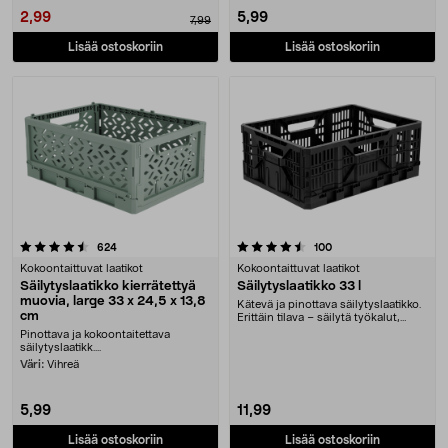
2,99
5,99
7,99
Lisää ostoskoriin
Lisää ostoskoriin
4.5 viidestä tähdestä
arvostelut
arvostelut
624
100
Kokoontaittuvat laatikot
Kokoontaittuvat laatikot
Säilytyslaatikko kierrätettyä
Säilytyslaatikko 33 l
muovia, large 33 x 24,5 x 13,8
Kätevä ja pinottava säilytyslaatikko.
cm
Erittäin tilava – säilytä työkalut,
siivou....
Pinottava ja kokoontaitettava
säilytyslaatikk....
Väri:
Vihreä
5,99
11,99
Lisää ostoskoriin
Lisää ostoskoriin