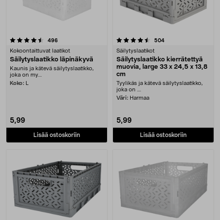
4.5 viidestä tähdestä
arvostelut
arvostelut
496
504
Kokoontaittuvat laatikot
Säilytyslaatikot
Säilytyslaatikko läpinäkyvä
Säilytyslaatikko kierrätettyä
muovia, large 33 x 24,5 x 13,8
Kaunis ja kätevä säilytyslaatikko,
cm
joka on my....
Koko:
L
Tyylikäs ja kätevä säilytyslaatikko,
joka on ....
Väri:
Harmaa
5,99
5,99
Lisää ostoskoriin
Lisää ostoskoriin