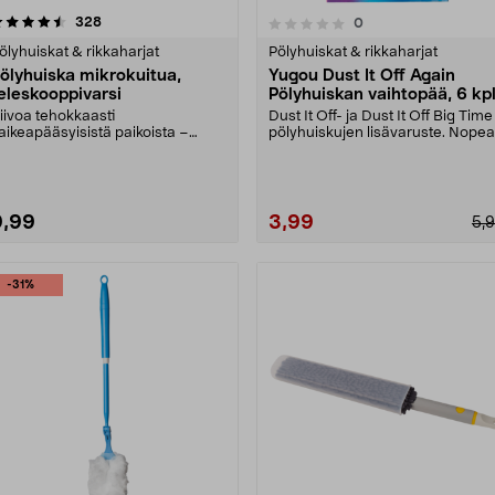
arvostelut
4.5 viidestä
328
arvostelut
0
0.0 viidestä
tähdestä
tähdestä
ölyhuiskat & rikkaharjat
Pölyhuiskat & rikkaharjat
ölyhuiska mikrokuitua,
Yugou Dust It Off Again
eleskooppivarsi
Pölyhuiskan vaihtopää, 6 kp
iivoa tehokkaasti
Dust It Off- ja Dust It Off Big Time
aikeapääsyisistä paikoista –
pölyhuiskujen lisävaruste. Nopea
attereiden takaa, kaappien pää....
ja tehoka....
9,99
3,99
5,
-31%