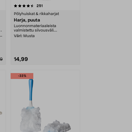
arvostelut
251
Pölyhuiskat & rikkaharjat
Harja, puuta
l
Luonnonmateriaaleista
valmistettu siivousväli....
 -
Väri:
Musta
14,99
99
-33%