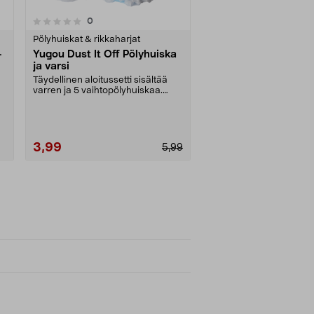
arvostelut
0
Pölyhuiskat & rikkaharjat
-
Yugou Dust It Off Pölyhuiska
ja varsi
Täydellinen aloitussetti sisältää
varren ja 5 vaihtopölyhuiskaa.
Yugou Dust It O....
3,99
5,99