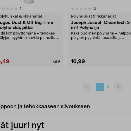
arvostelut
1
arvostelut
0
0.0 viidestä
0.0 viidestä
tähdestä
tähdestä
ölyhuiskat & rikkaharjat
Pölyhuiskat & rikkaharjat
ugou Dust It Off Big Time
Joseph Joseph CleanTech 3
ölyhuiska, pitkä
in-1 Pölyharja
idä koti pölyttömänä – tehokas
Kaksipuolinen pölyharja – helppo
ölyjen pyyhintä kovilta pinnoilta.
pölyjen pyyhintä tasaisilta ja
ugou Dust I....
vaikeasti tavoit....
5,49
16,99
7,99
1
2
helppoon ja tehokkaaseen siivoukseen
t juuri nyt