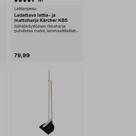
arvostelut
141
Lattianpesu
Ladattava lattia- ja
mattoharja Kärcher KB5
Sähkökäyttöinen rikkaharja
puhdistaa matot, laminaattilattiat
ja klinkkerit. Lad....
79,99