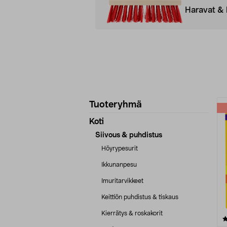
Haravat & 
Tarkenna
T
Tuoteryhmä
tuotetietoja
Koti
Siivous & puhdistus
Höyrypesurit
Ikkunanpesu
Imuritarvikkeet
Keittiön puhdistus & tiskaus
Kierrätys & roskakorit
4.5 viidestä
tähdestä