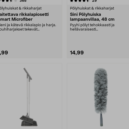
4.5 viidestä
arvostelut
4.5 viidestä
arvostelut
368
29
tähdestä
tähdestä
ölyhuiskat & rikkaharjat
Pölyhuiskat & rikkaharjat
aitettava rikkalapiosetti
Sini Pölyhuiska
mart Microfiber
lampaanvillaa, 48 cm
ieni ja kätevä rikkalapio ja harja.
Pyyhi pölyt tehokkaasti ja
ouhiharjakset tekevät
hellävaraisesti
iivoamisesta tehoka....
luonnonmateriaalilla. Klassinen
pölyh....
7,99
14,99