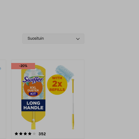
Select
Suosituin
sorting
-20%
arvostelut
352