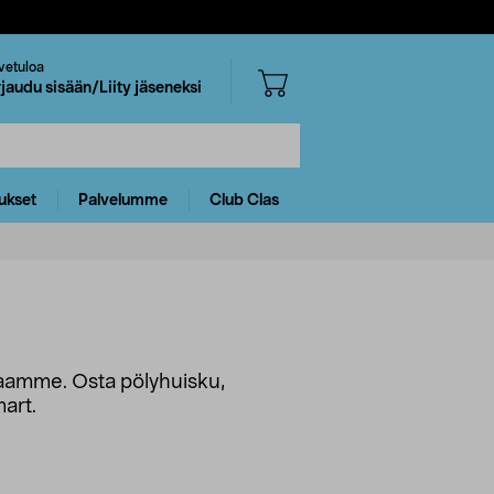
vetuloa
rjaudu sisään/Liity jäseneksi
ukset
Palvelumme
Club Clas
oimaamme. Osta pölyhuisku,
mart.