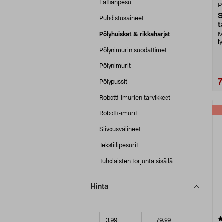
Lattianpesu
P
S
Puhdistusaineet
t
Pölyhuiskat & rikkaharjat
M
l
D
Pölynimurin suodattimet
Pölynimurit
Pölypussit
Robotti-imurien tarvikkeet
Robotti-imurit
Siivousvälineet
Tekstiilipesurit
Tuholaisten torjunta sisällä
Hinta
Minimihinta
Maksimihinta
4.5 viidestä