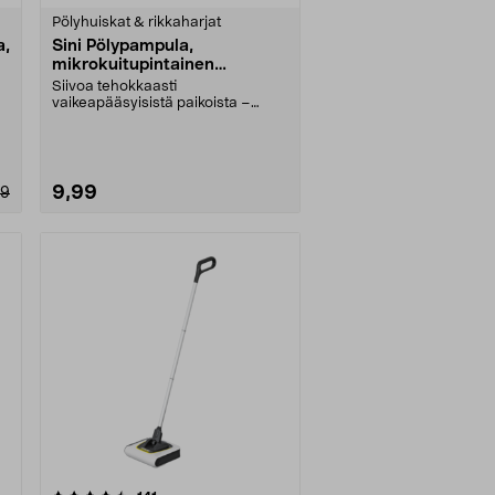
Pölyhuiskat & rikkaharjat
a,
Sini Pölypampula,
mikrokuitupintainen
pölyhuiska
Siivoa tehokkaasti
vaikeapääsyisistä paikoista –
pattereiden takaa, kaappien pää....
9,99
99