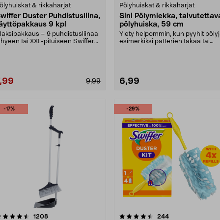
ölyhuiskat & rikkaharjat
Pölyhuiskat & rikkaharjat
wiffer Duster Puhdistusliina,
Sini Pölymiekka, taivutettav
äyttöpakkaus 9 kpl
pölyhuiska, 59 cm
aksipakkaus – 9 puhdistusliinaa
Ylety helpommin, kun pyyhit pöly
yhyeen tai XXL-pituiseen Swiffer
esimerkiksi patterien takaa tai
uster -kahva....
kaapin päältä....
7,99
6,99
9,99
-17%
-29%
4.5 viidestä
arvostelut
4.5 viidestä
arvostelut
1208
244