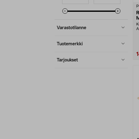
tähdestä
P
R
M
K
Varastotilanne
A
Tuotemerkki
Tarjoukset