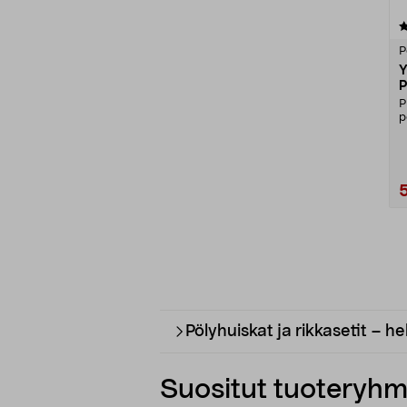
1.0 viidestä
tähdestä
P
Y
P
P
p
Y
Pölyhuiskat ja rikkasetit – 
Suositut tuoteryhmä