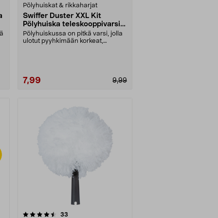
Pölyhuiskat & rikkaharjat
a
Swiffer Duster XXL Kit
Pölyhuiska teleskooppivarsi,
2 vaihtoliinaa
jä
Pölyhuiskussa on pitkä varsi, jolla
ulotut pyyhkimään korkeat,
matalat ja hankal....
7,99
9,99
arvostelut
33