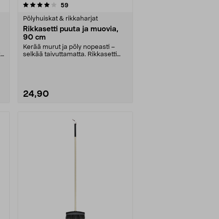
arvostelut
59
Pölyhuiskat & rikkaharjat
Rikkasetti puuta ja muovia,
90 cm
Kerää murut ja pöly nopeasti –
kä
selkää taivuttamatta. Rikkasetti
puuta ja muovia ....
24,90