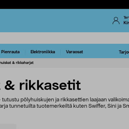
Ter
Ki
Pienrauta
Elektroniikka
Varaosat
Tarjo
huiskat & rikkaharjat
 & rikkasetit
ä – tutustu pölyhuiskujen ja rikkasettien laajaan valik
aharja tunnetuilta tuotemerkeiltä kuten Swiffer, Sini ja S