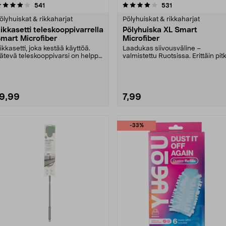
4.0 viidestä
arvostelut
4.0 viidestä
arvostelut
541
531
tähdestä
tähdestä
ölyhuiskat & rikkaharjat
Pölyhuiskat & rikkaharjat
ikkasetti teleskooppivarrella
Pölyhuiska XL Smart
mart Microfiber
Microfiber
ikkasetti, joka kestää käyttöä.
Laadukas siivousväline –
ätevä teleskooppivarsi on helppo
valmistettu Ruotsissa. Erittäin pit
äätää oikean....
mikrokuituinen pö....
19,99
7,99
-33%