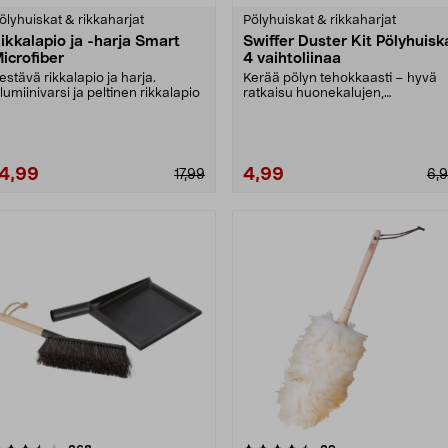
tähdestä
tähdestä
ölyhuiskat & rikkaharjat
Pölyhuiskat & rikkaharjat
ikkalapio ja -harja Smart
Swiffer Duster Kit Pölyhuisk
icrofiber
4 vaihtoliinaa
estävä rikkalapio ja harja.
Kerää pölyn tehokkaasti – hyvä
lumiinivarsi ja peltinen rikkalapio
ratkaisu huonekalujen,
elektroniikkalaitteiden ja....
14,99
4,99
17,99
6,