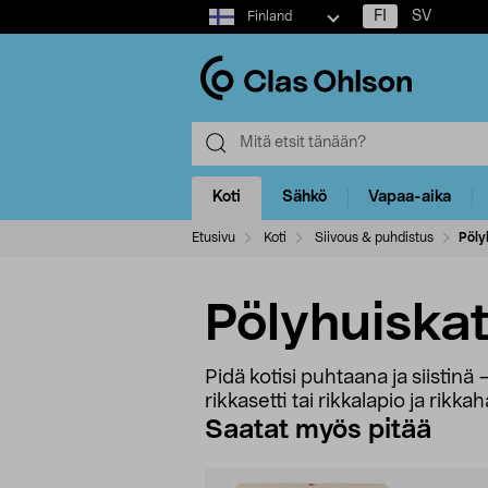
Select
FI
SV
Finland
market
Koti
Sähkö
Vapaa-aika
Etusivu
Koti
Siivous & puhdistus
Pöly
Pölyhuiskat
Pidä kotisi puhtaana ja siistin
rikkasetti tai rikkalapio ja rikk
Saatat myös pitää