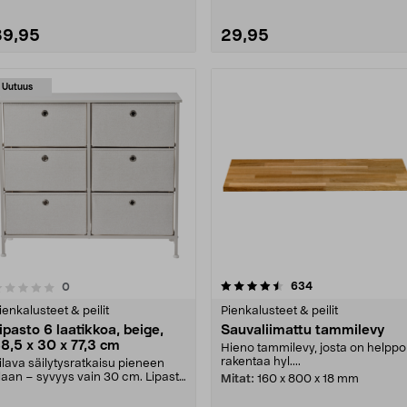
39,95
29,95
Uutuus
4.5 viidestä
4.5 viidestä
arvostelut
634
arvostelut
0
tähdestä
tähdestä
ienkalusteet & peilit
Pienkalusteet & peilit
ipasto 6 laatikkoa, beige,
Sauvaliimattu tammilevy
8,5 x 30 x 77,3 cm
Hieno tammilevy, josta on helppo
rakentaa hyl....
ilava säilytysratkaisu pieneen
ilaan – syvyys vain 30 cm. Lipasto
Mitat:
160 x 800 x 18 mm
 laatikolla....