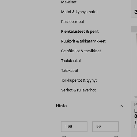
Makeiset
Matot & kynnysmatot
Passepartout
Pienkalusteet & peilit
Puukorit & takkatarvikkeet
Seinäkellot & tarvikkeet
Taulukoukut
Tekokasvit
Torkkupeitot & tyynyt
Verhot & rullaverhot
0.0 viidestä
tähdestä
P
Hinta
L
8
T
Minimihinta
Maksimihinta
t
6