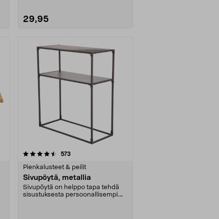
29,95
arvostelut
573
Pienkalusteet & peilit
Sivupöytä, metallia
Sivupöytä on helppo tapa tehdä
sisustuksesta persoonallisempi.
Siro ja tyylikäs ....