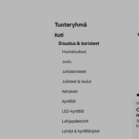
Tarkenna
T
Tuoteryhmä
tuotetietoja
Koti
Sisustus & koristeet
Huonetuoksut
Joulu
Juhlakoristeet
Julisteet & taulut
Kehykset
5.0 viidestä
tähdestä
Kynttilät
V
C
LED-kynttilät
m
c
Lahjapaketointi
T
k
t
Lyhdyt & kynttilänjalat