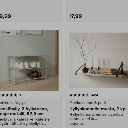
19,99
17,99
Uutuus
4.5 viidestä
arvostelut
4.5 viidestä
arvostelut
1
424
tähdestä
tähdestä
enkien säilytys
Pienkalusteet & peilit
enkähylly, 3 hyllytasoa,
Hyllynkannatin musta, 2 kpl
eige metalli, 62,5 cm
Hyllynkannattimet voi asentaa
kahdella eri ta....
estävä ja kätevä kenkäteline
äytännöllisellä ylähyllyllä.
Koko:
M