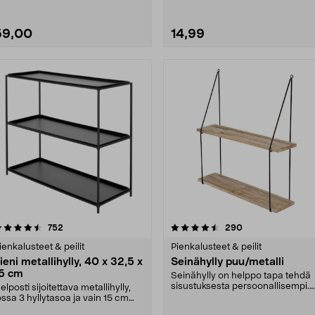
59,00
14,99
4.5 viidestä
arvostelut
4.5 viidestä
arvostelut
752
290
tähdestä
tähdestä
ienkalusteet & peilit
Pienkalusteet & peilit
ieni metallihylly, 40 x 32,5 x
Seinähylly puu/metalli
5 cm
Seinähylly on helppo tapa tehdä
sisustuksesta persoonallisempi.
elposti sijoitettava metallihylly,
Siro ja tyylikäs....
ossa 3 hyllytasoa ja vain 15 cm
yvyys. Pie....