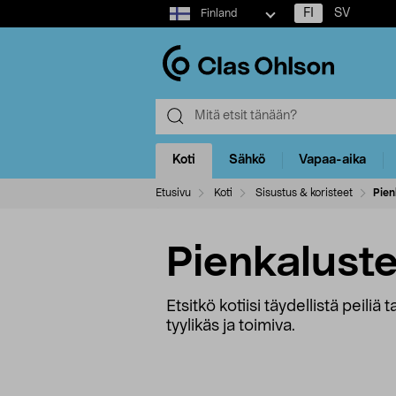
Select
FI
SV
Finland
market
Koti
Sähkö
Vapaa-aika
Etusivu
Koti
Sisustus & koristeet
Pien
Pienkaluste
Etsitkö kotiisi täydellistä peili
tyylikäs ja toimiva.