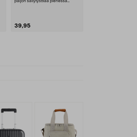
paljon säilytystilaa pienessä
tilassa. Lipasto....
39,95