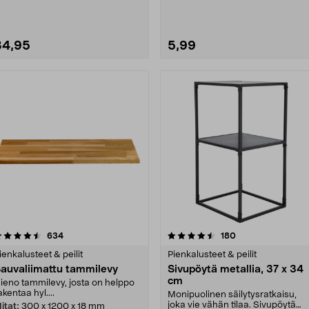
etallinen kenkähyll....
34,95
5,99
4.5 viidestä
arvostelut
4.5 viidestä
arvostelut
634
180
tähdestä
tähdestä
ienkalusteet & peilit
Pienkalusteet & peilit
auvaliimattu tammilevy
Sivupöytä metallia, 37 x 34
cm
ieno tammilevy, josta on helppo
akentaa hyl....
Monipuolinen säilytysratkaisu,
joka vie vähän tilaa. Sivupöytä
itat:
300 x 1200 x 18 mm