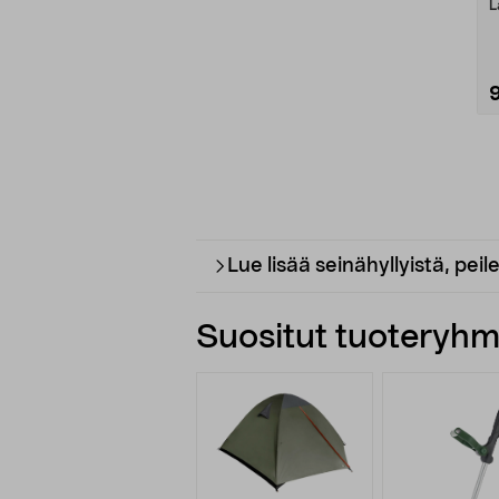
L
Lue lisää seinähyllyistä, peil
Suositut tuoteryhmä