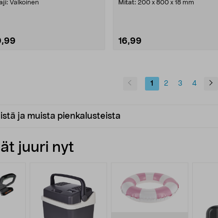
aji:
Valkoinen
Mitat:
200 x 800 x 18 mm
9,99
16,99
1
2
3
4
eistä ja muista pienkalusteista
t juuri nyt