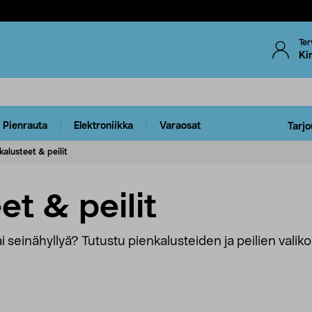
Ter
Ki
Pienrauta
Elektroniikka
Varaosat
Tarjo
kalusteet & peilit
et & peilit
ä tai seinähyllyä? Tutustu pienkalusteiden ja peilien val