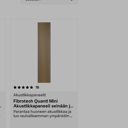
sorting
arvostelut
16
Akustiikkapaneelit
Fibrotech Quanti Mini
a
Akustiikkapaneeli seinään ja
kattoon, 2 kpl
Parantaa huoneen akustiikkaa ja
–
luo rauhallisemman ympäristön –
saatavana eri vä....