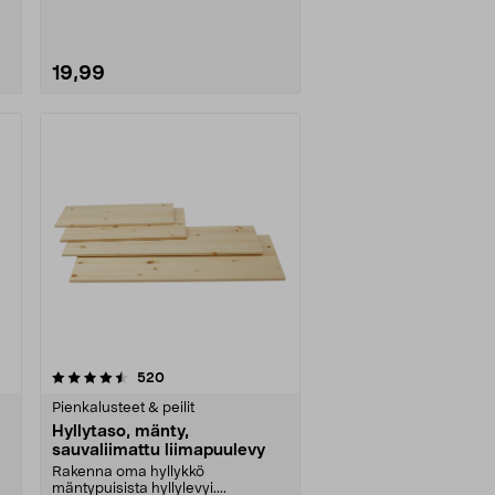
19,99
arvostelut
520
Pienkalusteet & peilit
Hyllytaso, mänty,
sauvaliimattu liimapuulevy
Rakenna oma hyllykkö
mäntypuisista hyllylevyi....