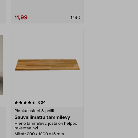
11,99
17,90
Lue lisää
arvostelut
634
Pienkalusteet & peilit
Sauvaliimattu tammilevy
Hieno tammilevy, josta on helppo
rakentaa hyl....
Mitat:
200 x 1200 x 18 mm