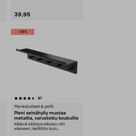
39,95
-33%
arvostelut
97
Pienkalusteet & peilit
Pieni seinähylly mustaa
metallia, varustettu koukuilla
Kätevä säilytysratkaisu niin
eteiseen, keittiöön kuin
kylpyhuoneeseen. Seinähyll....