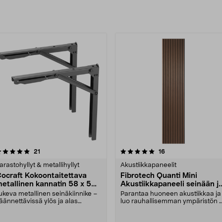
uotteet
5.0 viidestä
arvostelut
5.0 viidestä
arvostelut
21
16
tähdestä
tähdestä
arastohyllyt & metallihyllyt
Akustiikkapaneelit
ocraft Kokoontaitettava
Fibrotech Quanti Mini
etallinen kannatin 58 x 56
Akustiikkapaneeli seinään j
m, 2 kpl
kattoon, 2 kpl
ukeva metallinen seinäkiinnike –
Parantaa huoneen akustiikkaa ja
äännettävissä ylös ja alas
luo rauhallisemman ympäristön 
arpeen mukaan. Co....
saatavana eri vä....