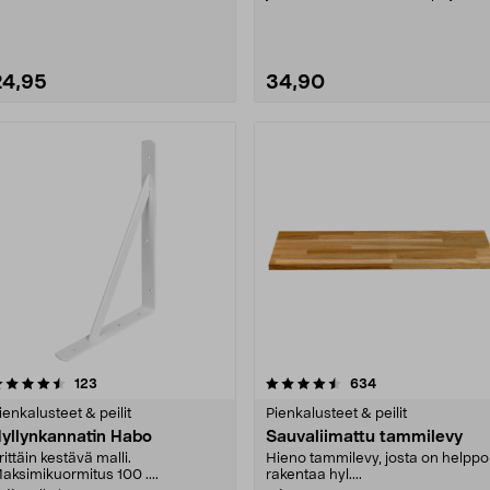
mustaksi maalattu....
24,95
34,90
4.5 viidestä
arvostelut
arvostelut
123
634
0.0 viidestä
tähdestä
tähdestä
ienkalusteet & peilit
Pienkalusteet & peilit
yllynkannatin Habo
Sauvaliimattu tammilevy
rittäin kestävä malli.
Hieno tammilevy, josta on helppo
aksimikuormitus 100 ....
rakentaa hyl....