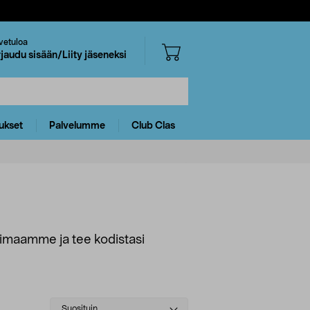
vetuloa
rjaudu sisään/Liity jäseneksi
ukset
Palvelumme
Club Clas
ikoimaamme ja tee kodistasi
Select
Suosituin