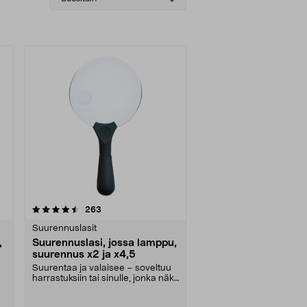
sorting
arvostelut
263
Suurennuslasit
,
Suurennuslasi, jossa lamppu,
suurennus x2 ja x4,5
Suurentaa ja valaisee – soveltuu
harrastuksiin tai sinulle, jonka näkö
on heikko....