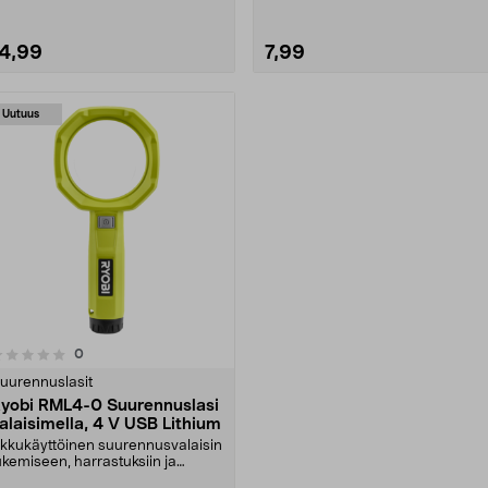
14,99
7,99
Uutuus
arvostelut
0
uurennuslasit
yobi RML4-0 Suurennuslasi
alaisimella, 4 V USB Lithium
kkukäyttöinen suurennusvalaisin
ukemiseen, harrastuksiin ja
arkkuustyöhön. Ry....