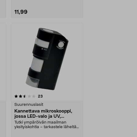
11,99
arvostelut
23
Suurennuslasit
Kannettava mikroskooppi,
jossa LED-valo ja UV,
suurennus 80-150x
Tutki ympäröivän maailman
yksityiskohtia – tarkastele läheltä
hyönteisiä, kiviä,....