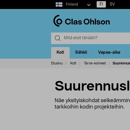
Select
FI
SV
Finland
market
Koti
Sähkö
Vapaa-aika
Etusivu
Koti
Tarve-esineet
Suurennus
Suurennusl
Näe yksityiskohdat selkeämmin –
tarkkoihin kodin projekteihin.