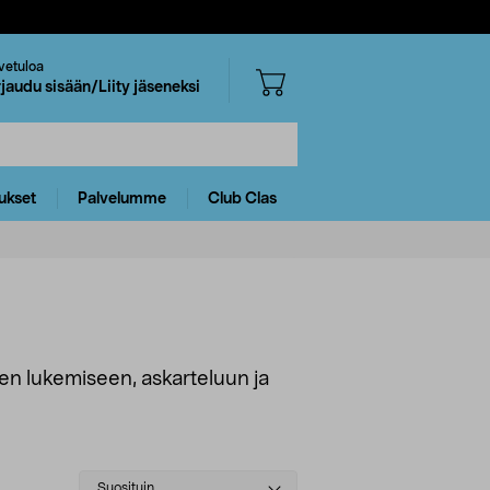
vetuloa
rjaudu sisään/Liity jäseneksi
ukset
Palvelumme
Club Clas
nen lukemiseen, askarteluun ja
Select
Suosituin