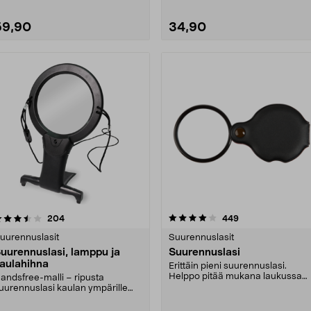
59,90
34,90
4.0 viidestä
arvostelut
2.5 viidestä
arvostelut
204
449
tähdestä
tähdestä
uurennuslasit
Suurennuslasit
uurennuslasi, lamppu ja
Suurennuslasi
aulahihna
Erittäin pieni suurennuslasi.
Helppo pitää mukana laukussa
andsfree-malli – ripusta
esim. sisällysluettel....
uurennuslasi kaulan ympärille
ukemista, ompelemista ....