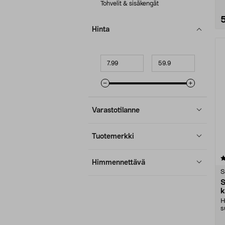
Tohvelit & sisäkengät
Hinta
Minimihinta
Maksimihinta
Varastotilanne
Tuotemerkki
3.5 viidestä
Himmennettävä
tähdestä
S
S
k
H
s
l