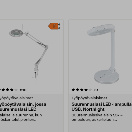
uotteet
4.0 viidestä
arvostelut
4.5 viidestä
arvostelut
510
31
tähdestä
tähdestä
yöpöytävalaisimet
Työpöytävalaisimet
yöpöytävalaisin, jossa
Suurennuslasi LED-lampulla
uurennuslasi LED
USB, Northlight
alaise ja suurenna, kun
Suurennuslasivalaisin 1,5x –
yöskentelet pienten
ompeluun, askarteluun,
ksityiskohtien kanssa. LED-
pienoismallien rakentamiseen....
yöpöy....