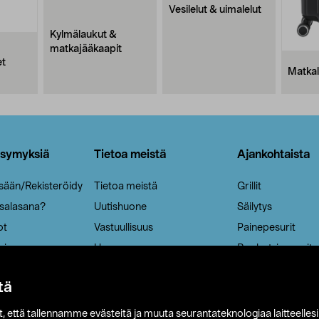
Vesilelut & uimalelut
Kylmälaukut &
matkajääkaapit
et
Matkal
ysymyksiä
Tietoa meistä
Ajankohtaista
isään/Rekisteröidy
Tietoa meistä
Grillit
 salasana?
Uutishuone
Säilytys
ot
Vastuullisuus
Painepesurit
ria
Ura
Ruohotrimmerit
Aurinkokennovala
tä
it, että tallennamme evästeitä ja muuta seurantateknologiaa laitteelles