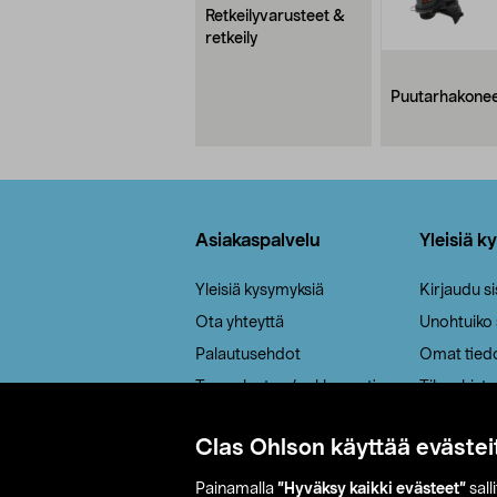
Retkeilyvarusteet &
retkeily
Puutarhakone
Alatunniste
Asiakaspalvelu
Yleisiä k
Yleisiä kysymyksiä
Kirjaudu s
Ota yhteyttä
Unohtuiko
Palautusehdot
Omat tied
Tee palautus / reklamaatio
Tilaushisto
Cookie policy
Clas Ohlson käyttää evästei
Toimitustavat
Saavutettavuus
Painamalla
”Hyväksy kaikki evästeet”
sall