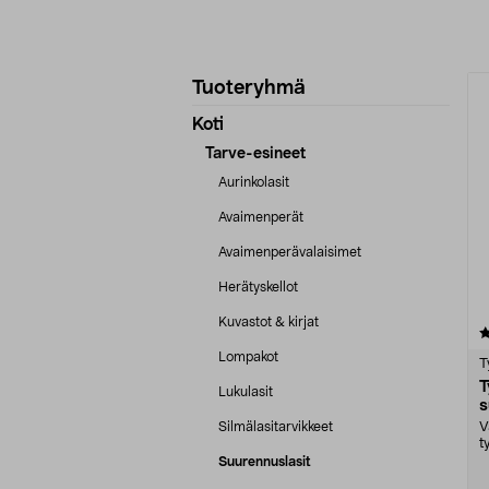
Tarkenna
T
Tuoteryhmä
tuotetietoja
Koti
Tarve-esineet
Aurinkolasit
Avaimenperät
Avaimenperävalaisimet
Herätyskellot
Kuvastot & kirjat
4.0 viidestä
tähdestä
Lompakot
T
T
Lukulasit
s
Silmälasitarvikkeet
V
t
y
Suurennuslasit
t