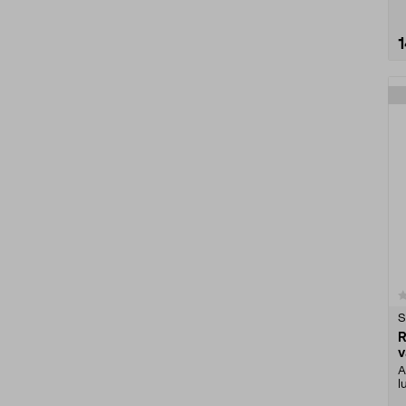
0.0 viidestä
tähdestä
S
R
v
A
l
t