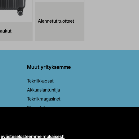
Alennetut tuotteet
aukut
Muut yrityksemme
Tekniikkaosat
Akkuasiantuntija
Teknikmagasinet
PhoneLife
isimet
i
evästeselosteemme mukaisesti
.