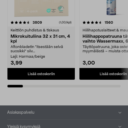
4.5viidestä
arvostelut
4.5viidestä
arvostel
3809
1560
(1,00/kpl)
tähdestä
t
Keittiön puhdistus & tiskaus
Hiilihapotuslaitteet & mau
Mikrokuituliina 32 x 31 cm, 4
Hiilihappopatruuna tä
kpl
vaihto Wassermaxx, 6
Aftonbladetin "itsestään selvä
Täyttöpatruuna, joka ost
suosikki" siiv...
myymälästä – muista ott
patruuna mukaasi m...
Laji:
Harmaa/beige
3,99
3,00
Lisää ostoskoriin
Lisää ostoskoriin
Alatunniste
Asiakaspalvelu
Yleisiä kysymyksiä