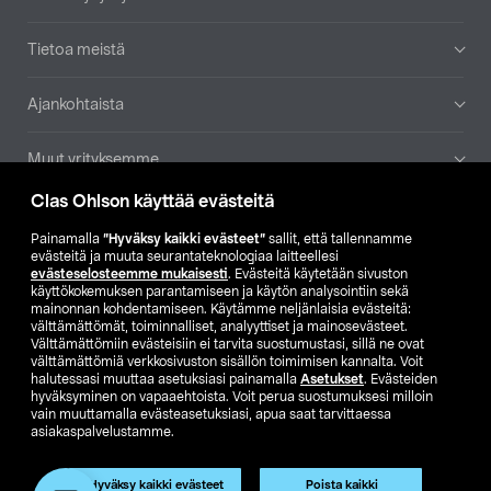
Tietoa meistä
Ajankohtaista
Muut yrityksemme
Clas Ohlson käyttää evästeitä
Etsi myymälä
Painamalla
”Hyväksy kaikki evästeet”
sallit, että tallennamme
evästeitä ja muuta seurantateknologiaa laitteellesi
SE
NO
FI
evästeselosteemme mukaisesti
. Evästeitä käytetään sivuston
käyttökokemuksen parantamiseen ja käytön analysointiin sekä
FI
SV
mainonnan kohdentamiseen. Käytämme neljänlaisia evästeitä:
välttämättömät, toiminnalliset, analyyttiset ja mainosevästeet.
Välttämättömiin evästeisiin ei tarvita suostumustasi, sillä ne ovat
välttämättömiä verkkosivuston sisällön toimimisen kannalta. Voit
halutessasi muuttaa asetuksiasi painamalla
Asetukset
. Evästeiden
hyväksyminen on vapaaehtoista. Voit perua suostumuksesi milloin
vain muuttamalla evästeasetuksiasi, apua saat tarvittaessa
asiakaspalvelustamme.
Club Clas
Ostoehdot
Tietosuojaseloste
Näytä hinnat ilman ALV:a
Tuote on poistunut
Hyväksy kaikki evästeet
Poista kaikki