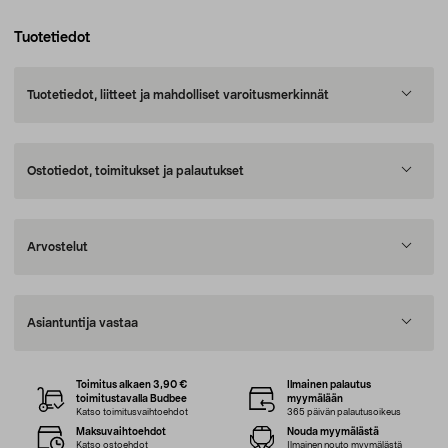
Tuotetiedot
Tuotetiedot, liitteet ja mahdolliset varoitusmerkinnät
Ostotiedot, toimitukset ja palautukset
Arvostelut
Asiantuntija vastaa
Toimitus alkaen 3,90 €
Ilmainen palautus
toimitustavalla Budbee
myymälään
Katso toimitusvaihtoehdot
365 päivän palautusoikeus
Maksuvaihtoehdot
Nouda myymälästä
Katso ostoehdot
Ilmainen nouto myymälästä