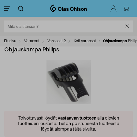
Etusivu
Varaosat
Varaosat 2
Koti varaosat
Ohjauskampa Phili
Ohjauskampa Philips
Toivottavasti löydät
vastaavan tuotteen
alla olevien
tuotteiden joukosta.
Tietoa poistuneesta tuotteesta
löydät alempaa tältä sivulta.