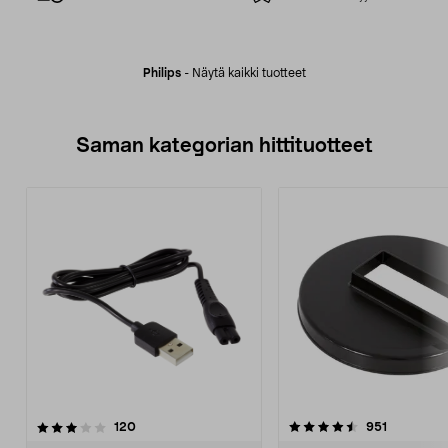
Philips
-
Näytä kaikki tuotteet
Saman kategorian hittituotteet
4.5 viidestä
arvostelut
4.5 viidestä
arvostelut
120
951
tähdestä
t