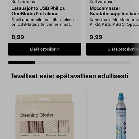
Koti varaosat
Koti varaosat
Latausjohto USB Philips
Moccamaster
OneBlade/Partakone
Suodatinsuppilon kan
Sopii uudempiin malleihin, joissa
Kansi malleihin Moccama
on USB-lataus (ei vanhemmat
K, KB, KBG, KBGC, Optio,
mallit, joissa on ...
Automatic, Automatic S, ..
8,99
9,99
Lisää ostoskoriin
Lisää ostoskoriin
Tavalliset asiat epätavallisen edullisesti