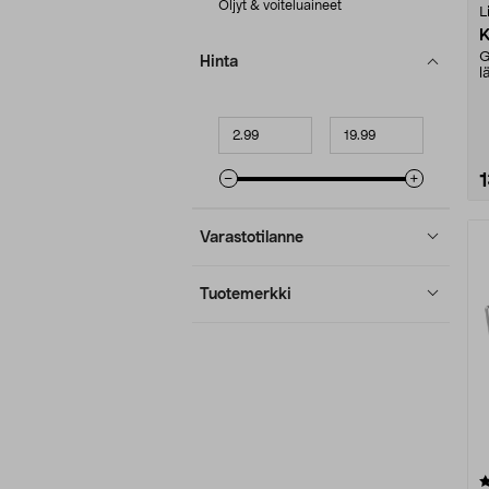
Öljyt & voiteluaineet
L
K
G
Hinta
l
h
T
Minimihinta
Maksimihinta
Varastotilanne
Tuotemerkki
5.0 viidestä