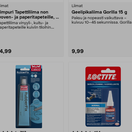
tähdestä
tähdestä
iimat
Liimat
impuri Tapettiliima non
Geelipikaliima Gorilla 15 g
oven- ja paperitapeteille, 5
Paksu ja nopeasti vaikuttava –
kuivuu 10–45 sekunnissa. Gorilla
apettiliima vinyyli-, kuitu- ja
Super Glue Gel –....
aperitapeteille kuiviin tiloihin.
impuri-tape....
14,99
9,99