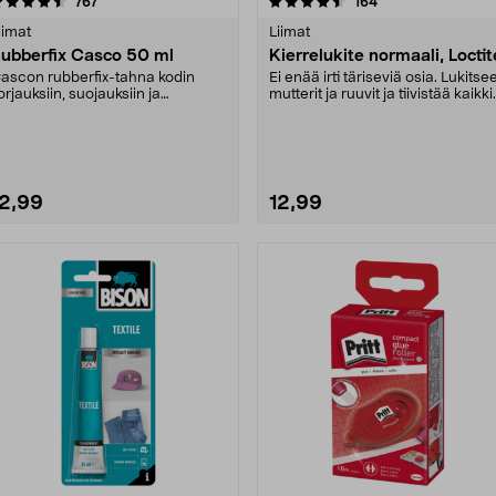
4.5 viidestä
arvostelut
5.0 viidestä
arvostelut
767
164
tähdestä
tähdestä
iimat
Liimat
ubberfix Casco 50 ml
Kierrelukite normaali, Loctit
ascon rubberfix-tahna kodin
Ei enää irti täriseviä osia. Lukitse
orjauksiin, suojauksiin ja
mutterit ja ruuvit ja tiivistää kaikki
risteisiin. Kunnosta k....
kie....
12,99
12,99