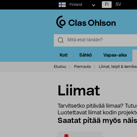
Select
FI
SV
Finland
market
Koti
Sähkö
Vapaa-aika
Etusivu
Pienrauta
Liimat, teipit & kemikaa
Liimat
Tarvitsetko pitävää liimaa? Tutu
Luotettavat liimat kodin projekt
Saatat pitää myös näi