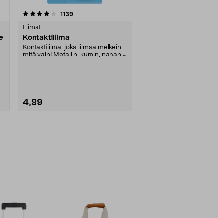
arvostelut
1139
Liimat
e
Kontaktiliima
Kontaktiliima, joka liimaa melkein
mitä vain! Metallin, kumin, nahan,
puun, muov....
4,99
Lue lisää