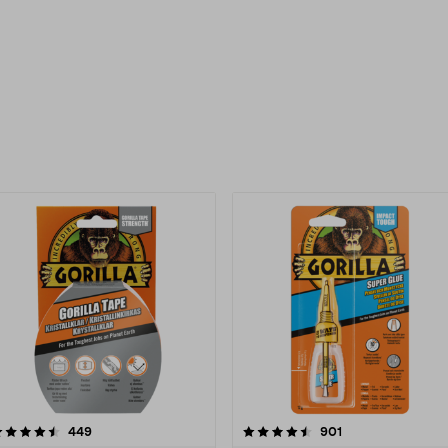
uotteet
4.5 viidestä
arvostelut
4.0 viidestä
arvostelut
449
901
tähdestä
tähdestä