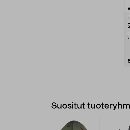
4.5 viidestä
tähdestä
L
L
P
L
v
L
Suositut tuoteryhmä