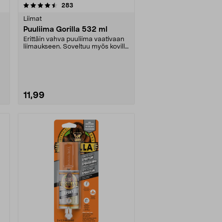
arvostelut
283
Liimat
Puuliima Gorilla 532 ml
Erittäin vahva puuliima vaativaan
liimaukseen. Soveltuu myös koville
puulaaduill....
11,99