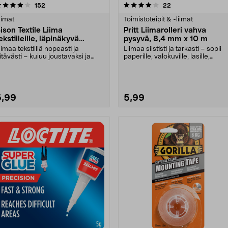
4.0 viidestä
arvostelut
4.5 viidestä
arvostelut
152
22
tähdestä
tähdestä
iimat
Toimistoteipit & -liimat
ison Textile Liima
Pritt Liimarolleri vahva
ekstiileille, läpinäkyvä
pysyvä, 8,4 mm x 10 m
ekstiililiima, 25 ml
iimaa tekstiiliä nopeasti ja
Liimaa siististi ja tarkasti – sopii
itävästi – kuiuu joustavaksi ja
paperille, valokuville, lasille,
estäväksi. Bison....
muoville j....
5,99
5,99