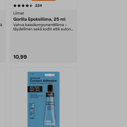
arvostelut
224
Liimat
Gorilla Epoksiliima, 25 ml
ää
Vahva kaksikomponenttiliima –
täydellinen sekä kodin että auton
korjauksiin. Täy....
10,99