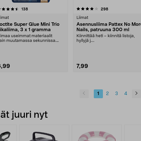
4.0 viidestä
arvostelut
4.0 viidestä
arvostelut
138
298
tähdestä
tähdestä
iimat
Liimat
octite Super Glue Mini Trio
Asennusliima Pattex No Mor
ikaliima, 3 x 1 gramma
Nails, patruuna 300 ml
iimaa useimmat materiaalit
Kiinnittää heti – kiinnitä listoja,
ain muutamassa sekunnissa.
hyllyjä j....
octite Super Glue Mini ....
6,99
7,99
1
2
3
4
t juuri nyt