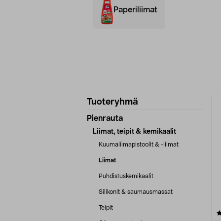
Paperiliimat
Tarkenna
T
Tuoteryhmä
tuotetietoja
Pienrauta
Liimat, teipit & kemikaalit
Kuumaliimapistoolit & -liimat
Liimat
Puhdistuskemikaalit
Silikonit & saumausmassat
Teipit
4.5 viidestä
tähdestä