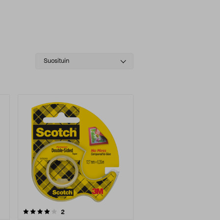
Select
Suosituin
sorting
arvostelut
2