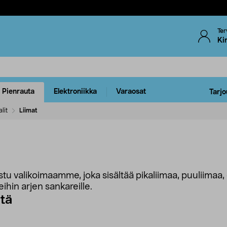
Ter
Ki
Pienrauta
Elektroniikka
Varaosat
Tarjo
lit
Liimat
stu valikoimaamme, joka sisältää pikaliimaa, puuliimaa,
eihin arjen sankareille.
stä