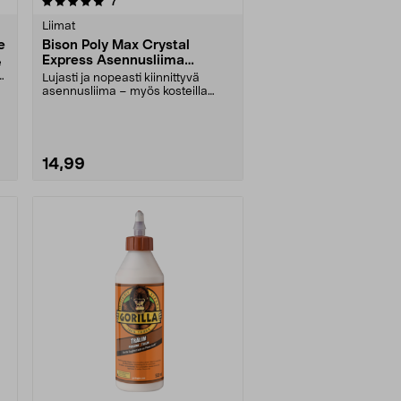
arvostelut
7
Liimat
e
Bison Poly Max Crystal
Express Asennusliima
e
ulkokäyttöön, 300 g
Lujasti ja nopeasti kiinnittyvä
asennusliima – myös kosteilla
pinnoilla. Bison P....
14,99