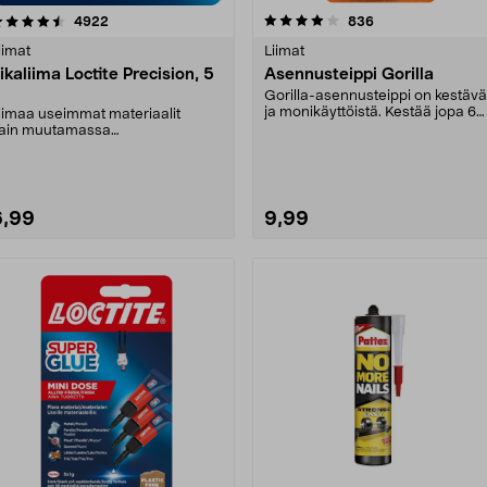
4.0 viidestä
arvostelut
4.5 viidestä
arvostelut
4922
836
tähdestä
tähdestä
iimat
Liimat
ikaliima Loctite Precision, 5
Asennusteippi Gorilla
Gorilla-asennusteippi on kestäv
ja monikäyttöistä. Kestää jopa 6
iimaa useimmat materiaalit
kg:n kuormitu....
ain muutamassa
ekunnissa. Terävä suutin, jolla
....
6,99
9,99
Lue lisää