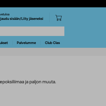
vetuloa
rjaudu sisään/Liity jäseneksi
ukset
Palvelumme
Club Clas
 epoksiliimaa ja paljon muuta.