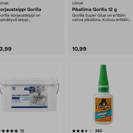
iimat
Liimat
orjausteippi Gorilla
Pikaliima Gorilla 12 g
orilla-korjausteippi on
Gorilla Super Glue on erittäin
äpinäkyvä teippi
vahva pikaliima. Kuivuu erittäin
uomaamattomiin korjaustöihin.
nopeasti, vain 1....
eippi....
13,99
10,99
3.5 viidestä
arvostelut
4.5 viidestä
arvostelut
12
383