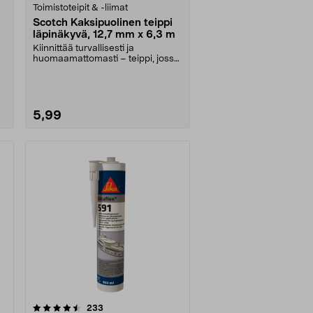
Toimistoteipit & -liimat
Scotch Kaksipuolinen teippi
läpinäkyvä, 12,7 mm x 6,3 m
Kiinnittää turvallisesti ja
huomaamattomasti – teippi, jossa
tartuntapinta kumma....
5,99
arvostelut
233