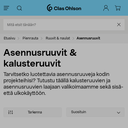
Etusivu
Pienrauta
Ruuvit & naulat
Asennusruuvit
Asennusruuvit &
kalusteruuvit
Tarvitsetko luotettavia asennusruuveja kodin
projekteihisi? Tutustu täällä kalusteruuvien ja
asennusruuvien laajaan valikoimaamme sekä sisä-
että ulkokäyttöön.
Select
Suosituin
Tarkenna
sorting