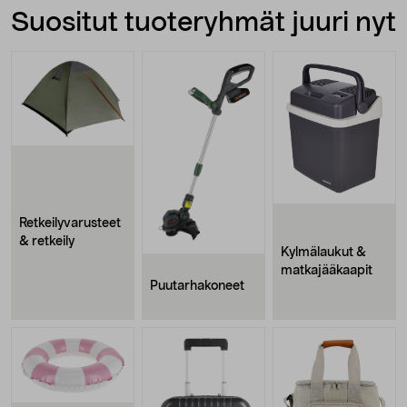
Suositut tuoteryhmät juuri nyt
Retkeilyvarusteet
& retkeily
Kylmälaukut &
matkajääkaapit
Puutarhakoneet