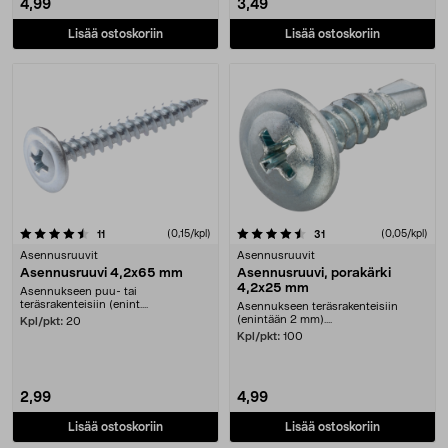
4,99
3,49
Lisää ostoskoriin
Lisää ostoskoriin
4.5 viidestä tähdestä
arvostelut
(0,15/kpl)
arvostelut
(0,05/kpl)
11
31
Asennusruuvit
Asennusruuvit
Asennusruuvi 4,2x65 mm
Asennusruuvi, porakärki
4,2x25 mm
Asennukseen puu- tai
teräsrakenteisiin (enint....
Asennukseen teräsrakenteisiin
(enintään 2 mm)....
Kpl/pkt:
20
Kpl/pkt:
100
2,99
4,99
Lisää ostoskoriin
Lisää ostoskoriin