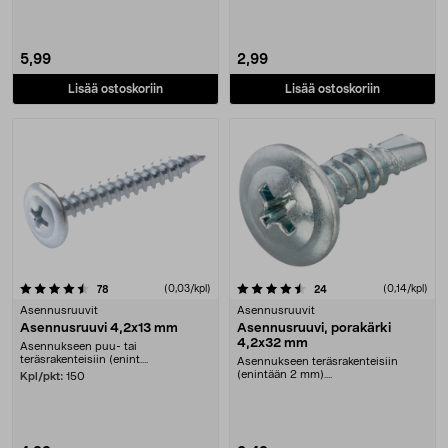
5,99
2,99
Lisää ostoskoriin
Lisää ostoskoriin
4.5 viidestä tähdestä
arvostelut
(0,03/kpl)
arvostelut
(0,14/kpl)
78
24
Asennusruuvit
Asennusruuvit
Asennusruuvi 4,2x13 mm
Asennusruuvi, porakärki
4,2x32 mm
Asennukseen puu- tai
teräsrakenteisiin (enint....
Asennukseen teräsrakenteisiin
(enintään 2 mm)....
Kpl/pkt:
150