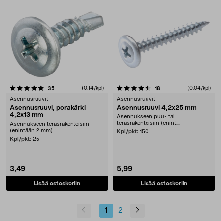
4.5 viidestä tähdestä
arvostelut
(0,14/kpl)
arvostelut
(0,04/kpl)
35
18
Asennusruuvit
Asennusruuvit
Asennusruuvi, porakärki
Asennusruuvi 4,2x25 mm
4,2x13 mm
Asennukseen puu- tai
teräsrakenteisiin (enint....
Asennukseen teräsrakenteisiin
(enintään 2 mm)....
Kpl/pkt:
150
Kpl/pkt:
25
3,49
5,99
Lisää ostoskoriin
Lisää ostoskoriin
1
2