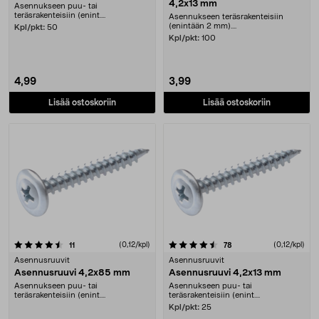
4,2x13 mm
Asennukseen puu- tai
teräsrakenteisiin (enint....
Asennukseen teräsrakenteisiin
(enintään 2 mm)....
Kpl/pkt:
50
Kpl/pkt:
100
4,99
3,99
Lisää ostoskoriin
Lisää ostoskoriin
4.5 viidestä tähdestä
arvostelut
(0,12/kpl)
arvostelut
(0,12/kpl)
11
78
Asennusruuvit
Asennusruuvit
Asennusruuvi 4,2x85 mm
Asennusruuvi 4,2x13 mm
Asennukseen puu- tai
Asennukseen puu- tai
teräsrakenteisiin (enint....
teräsrakenteisiin (enint....
Kpl/pkt:
25