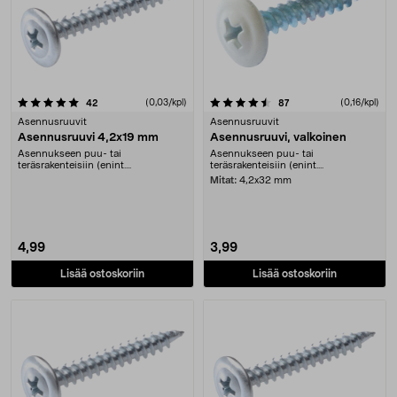
4.5 viidestä tähdestä
arvostelut
(0,03/kpl)
arvostelut
(0,16/kpl)
42
87
Asennusruuvit
Asennusruuvit
Asennusruuvi 4,2x19 mm
Asennusruuvi, valkoinen
Asennukseen puu- tai
Asennukseen puu- tai
teräsrakenteisiin (enint....
teräsrakenteisiin (enint....
Mitat:
4,2x32 mm
4,99
3,99
Lisää ostoskoriin
Lisää ostoskoriin