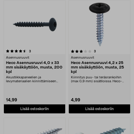
Tuotteet
3.5 viidestä tähdestä
arvostelut
arvostelut
3
3
Asennusruuvit
Asennusruuvit
Heco Asennusruuvi 4,0 x 33
Heco Asennusruuvi 4,2 x 25
mm sisäkäyttöön, musta, 200
mm sisäkäyttöön, musta, 25
kpl
kpl
Akustiikkapaneelien ja
Kiinnitys puu- tai teräsrankoihin
levymateriaalien kiinnittämiseen
(max 0,9 mm) sisätiloissa. Heco-
tarkoitettu ruuvi sisäkä....
asennusruuvi –....
14,99
4,99
Lisää ostoskoriin
Lisää ostoskoriin