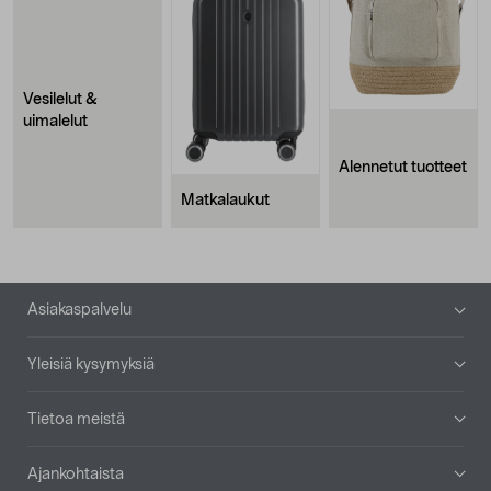
Vesilelut &
uimalelut
Alennetut tuotteet
Matkalaukut
Alatunniste
Asiakaspalvelu
Yleisiä kysymyksiä
Tietoa meistä
Ajankohtaista