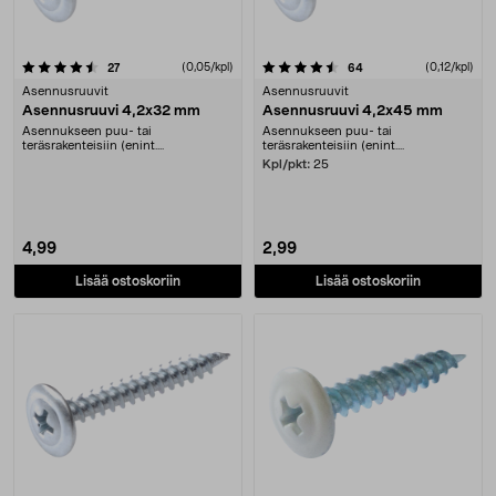
4.5 viidestä tähdestä
arvostelut
(0,05/kpl)
arvostelut
(0,12/kpl)
27
64
Asennusruuvit
Asennusruuvit
Asennusruuvi 4,2x32 mm
Asennusruuvi 4,2x45 mm
Asennukseen puu- tai
Asennukseen puu- tai
teräsrakenteisiin (enint....
teräsrakenteisiin (enint....
Kpl/pkt:
25
4,99
2,99
Lisää ostoskoriin
Lisää ostoskoriin