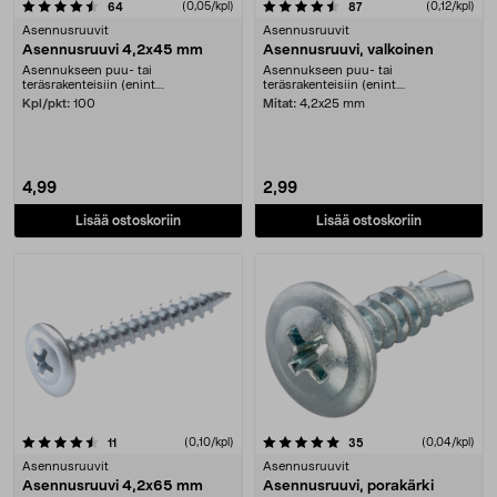
4.5 viidestä tähdestä
arvostelut
(0,05/kpl)
arvostelut
(0,12/kpl)
64
87
Asennusruuvit
Asennusruuvit
Asennusruuvi 4,2x45 mm
Asennusruuvi, valkoinen
Asennukseen puu- tai
Asennukseen puu- tai
teräsrakenteisiin (enint....
teräsrakenteisiin (enint....
Kpl/pkt:
100
Mitat:
4,2x25 mm
4,99
2,99
Lisää ostoskoriin
Lisää ostoskoriin
5.0 viidestä tähdestä
arvostelut
(0,10/kpl)
arvostelut
(0,04/kpl)
11
35
Asennusruuvit
Asennusruuvit
Asennusruuvi 4,2x65 mm
Asennusruuvi, porakärki