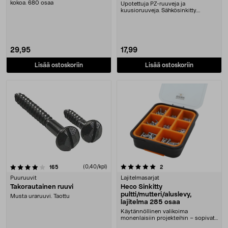
kokoa. 680 osaa
Upotettuja PZ-ruuveja ja
kuusioruuveja. Sähkösinkitty.
Muovitulppia ja peitelevy....
29,95
17,99
Lisää ostoskoriin
Lisää ostoskoriin
5.0 viidestä tähdestä
arvostelut
(0,40/kpl)
arvostelut
165
2
Puuruuvit
Lajitelmasarjat
Takorautainen ruuvi
Heco Sinkitty
pultti/mutteri/aluslevy,
Musta uraruuvi. Taottu
lajitelma 285 osaa
Käytännöllinen valikoima
monenlaisiin projekteihin – sopivat
sisäasennuksiin. He....