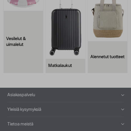
Vesilelut &
uimalelut
Alennetut tuotteet
Matkalaukut
Alatunniste
Asiakaspalvelu
Yleisiä kysymyksiä
Tietoa meistä