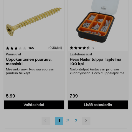
4.5 viidestä tähdestä
arvostelut
(0,30/kpl)
arvostelut
145
2
Puuruuvit
Lajitelmasarjat
Uppokantainen puuruuvi,
Heco Nailontulppa, lajitelma
messinki
100 kpl
Messinkiruuvi. Ruuvaa suoraan
Nailontulpat kestävään ja lujaan
puuhun tai käyt....
kiinnitykseen. Heco-tulppalajitelma
– 100 tulpp....
5,99
7,99
Vaihtoehdot
Lisää ostoskoriin
1
2
3