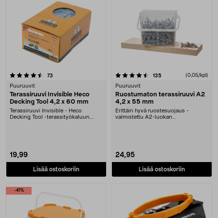
4.5 viidestä tähdestä
arvostelut
arvostelut
(0,05/kpl)
73
135
Puuruuvit
Puuruuvit
Terassiruuvi Invisible Heco
Ruostumaton terassiruuvi A2
Decking Tool 4,2 x 60 mm
4,2 x 55 mm
Terassiruuvi Invisible - Heco
Erittäin hyvä ruostesuojaus -
Decking Tool -terassityökaluun.
valmistettu A2-luokan
Ruuvien piiloasenn....
ruostumattomasta teräksestä.....
19,99
24,95
Lisää ostoskoriin
Lisää ostoskoriin
-47%