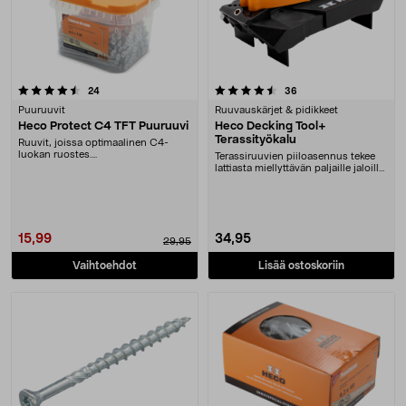
4.5 viidestä tähdestä
arvostelut
arvostelut
24
36
Puuruuvit
Ruuvauskärjet & pidikkeet
Heco Protect C4 TFT Puuruuvi
Heco Decking Tool+
Terassityökalu
Ruuvit, joissa optimaalinen C4-
luokan ruostes....
Terassiruuvien piiloasennus tekee
lattiasta miellyttävän paljaille jaloille.
Hec....
15,99
34,95
29,95
Vaihtoehdot
Lisää ostoskoriin