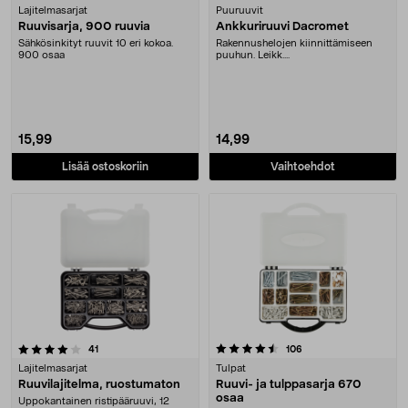
Lajitelmasarjat
Puuruuvit
Ruuvisarja, 900 ruuvia
Ankkuriruuvi Dacromet
Sähkösinkityt ruuvit 10 eri kokoa.
Rakennushelojen kiinnittämiseen
900 osaa
puuhun. Leikk....
15,99
14,99
Lisää ostoskoriin
Vaihtoehdot
4.5 viidestä tähdestä
arvostelut
arvostelut
41
106
Lajitelmasarjat
Tulpat
Ruuvilajitelma, ruostumaton
Ruuvi- ja tulppasarja 670
osaa
Uppokantainen ristipääruuvi, 12