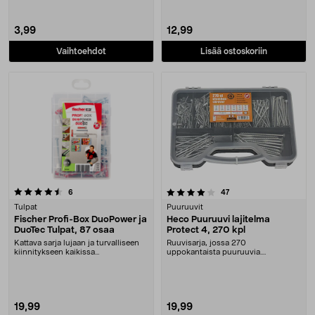
3,99
12,99
Vaihtoehdot
Lisää ostoskoriin
4.0 viidestä tähdestä
arvostelut
arvostelut
6
47
Tulpat
Puuruuvit
Fischer Profi-Box DuoPower ja
Heco Puuruuvi lajitelma
DuoTec Tulpat, 87 osaa
Protect 4, 270 kpl
Kattava sarja lujaan ja turvalliseen
Ruuvisarja, jossa 270
kiinnitykseen kaikissa
uppokantaista puuruuvia.
materiaaleissa. Fisc....
Tyyppihyväksytty Protect 4 -ruost....
19,99
19,99