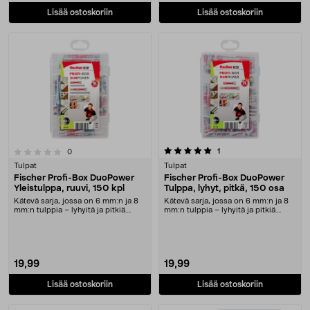
Lisää ostoskoriin
Lisää ostoskoriin
5.0 viidestä tähdestä
arvostelut
1
arvostelut
0
Tulpat
Tulpat
Fischer Profi-Box DuoPower
Fischer Profi-Box DuoPower
Yleistulppa, ruuvi, 150 kpl
Tulppa, lyhyt, pitkä, 150 osa
Kätevä sarja, jossa on 6 mm:n ja 8
Kätevä sarja, jossa on 6 mm:n ja 8
mm:n tulppia – lyhyitä ja pitkiä.
mm:n tulppia – lyhyitä ja pitkiä.
Fischer Duo....
Fischer Duo....
19,99
19,99
Lisää ostoskoriin
Lisää ostoskoriin