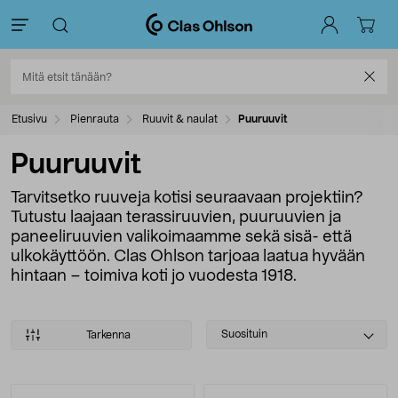
Etusivu
Pienrauta
Ruuvit & naulat
Puuruuvit
Puuruuvit
Tarvitsetko ruuveja kotisi seuraavaan projektiin?
Tutustu laajaan terassiruuvien, puuruuvien ja
paneeliruuvien valikoimaamme sekä sisä- että
ulkokäyttöön. Clas Ohlson tarjoaa laatua hyvään
hintaan – toimiva koti jo vuodesta 1918.
Select
Suosituin
Tarkenna
sorting
Tuotteet