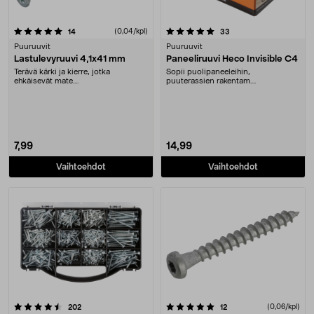
5.0 viidestä tähdestä
arvostelut
(0,04/kpl)
arvostelut
14
33
Puuruuvit
Puuruuvit
Lastulevyruuvi 4,1x41 mm
Paneeliruuvi Heco Invisible C4
Terävä kärki ja kierre, jotka
Sopii puolipaneeleihin,
ehkäisevät mate....
puuterassien rakentam....
7,99
14,99
Vaihtoehdot
Vaihtoehdot
5.0 viidestä tähdestä
arvostelut
arvostelut
(0,06/kpl)
202
12