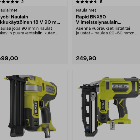
4.5 viidestä
arvostelut
5.0 viidestä
arvostelut
2
5
tähdestä
tähdestä
aulaimet
Naulaimet
yobi Naulain
Rapid BNX50
kkukäyttöinen 18 V 90 mm
Viimeistelynaulain
RFN1834X
akkukäyttöinen 18 V
aulaa jopa 90 mm:n naulat
Asenna vuoraukset, listat tai
ukeviin puurakenteisiin, kuten
jalustat – naulaa 20–50 mm:n
uuseiniin ja kattoih....
18Ga-dyckert-nauloill....
599,00
249,90