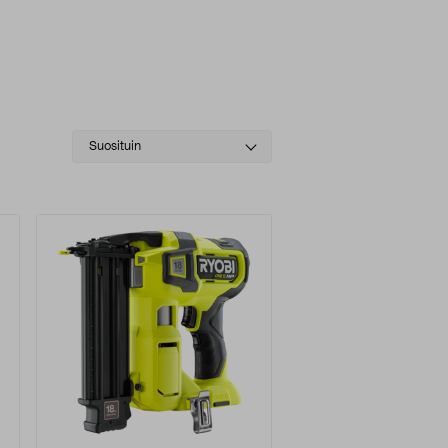
Select
Suosituin
sorting