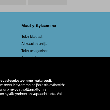
Muut yrityksemme
Tekniikkaosat
Akkuasiantuntija
Teknikmagasinet
PhoneLife
isimet
i
evästeselosteemme mukaisesti
.
miseen. Käytämme neljänlaisia evästeitä:
i, sillä ne ovat välttämättömiä
den hyväksyminen on vapaaehtoista. Voit