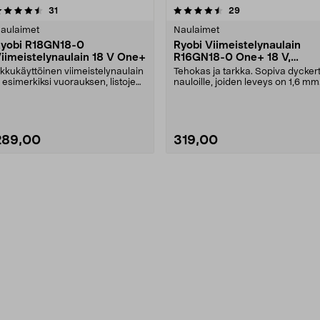
4.5 viidestä
arvostelut
arvostelut
31
29
0.0 viidestä
tähdestä
tähdestä
aulaimet
Naulaimet
yobi R18GN18-0
Ryobi Viimeistelynaulain
iimeistelynaulain 18 V One+
R16GN18-0 One+ 18 V,
akkukäyttöinen
kkukäyttöinen viimeistelynaulain
Tehokas ja tarkka. Sopiva dycker
 esimerkiksi vuorauksen, listojen
nauloille, joiden leveys on 1,6 mm
a sokkelie....
ja pituus 1....
289,00
319,00