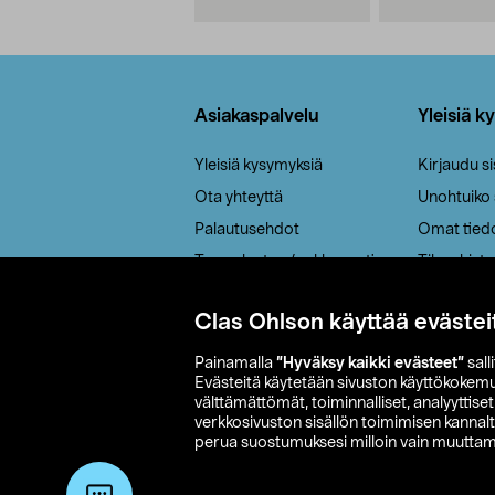
Alatunniste
Asiakaspalvelu
Yleisiä k
Yleisiä kysymyksiä
Kirjaudu s
Ota yhteyttä
Unohtuiko
Palautusehdot
Omat tied
Tee palautus / reklamaatio
Tilaushisto
Cookie policy
Clas Ohlson käyttää evästei
Toimitustavat
Saavutettavuus
Painamalla
”Hyväksy kaikki evästeet”
sall
Evästeitä käytetään sivuston käyttökokem
välttämättömät, toiminnalliset, analyyttise
verkkosivuston sisällön toimimisen kannalt
perua suostumuksesi milloin vain muuttama