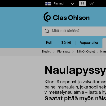
Select
FI
SV
Finland
market
Koti
Sähkö
Vapaa-aika
Etusivu
Pienrauta
Sähkötyökalut
Nau
Naulapyssy
Kiinnitä nopeasti ja vaivattomas
paineilmanaulain, joka sopii se
viimeistelynaulaimia – laatua h
Saatat pitää myös näi