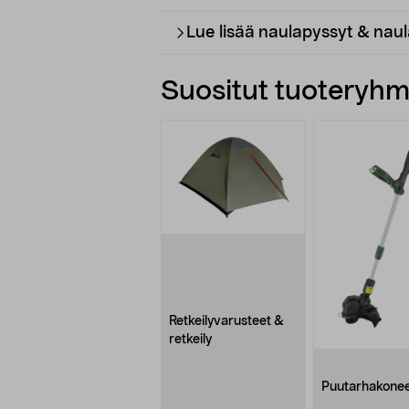
Lue lisää naulapyssyt & nau
Suositut tuoteryhmä
Retkeilyvarusteet &
retkeily
Puutarhakone