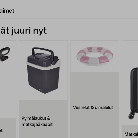
laimet
t juuri nyt
Vesilelut & uimalelut
Kylmälaukut &
matkajääkaapit
et
Matkal