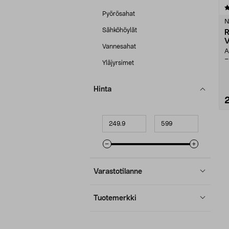
4.5 viidestä
Pyörösahat
tähdestä
N
Sähköhöylät
R
V
Vannesahat
A
–
Yläjyrsimet
j
Hinta
Minimihinta
Maksimihinta
Varastotilanne
Tuotemerkki