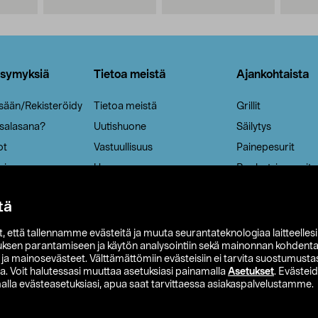
ysymyksiä
Tietoa meistä
Ajankohtaista
isään/Rekisteröidy
Tietoa meistä
Grillit
 salasana?
Uutishuone
Säilytys
ot
Vastuullisuus
Painepesurit
ria
Ura
Ruohotrimmerit
Aurinkokennovala
tä
it, että tallennamme evästeitä ja muuta seurantateknologiaa laitteelles
uksen parantamiseen ja käytön analysointiin sekä mainonnan kohdenta
t ja mainosevästeet. Välttämättömiin evästeisiin ei tarvita suostumustas
a. Voit halutessasi muuttaa asetuksiasi painamalla
Asetukset
. Evästei
lla evästeasetuksiasi, apua saat tarvittaessa asiakaspalvelustamme.