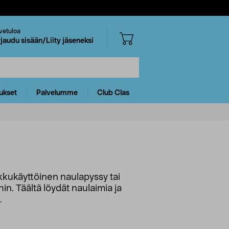
vetuloa
rjaudu sisään/Liity jäseneksi
ukset
Palvelumme
Club Clas
 akkukäyttöinen naulapyssy tai
n. Täältä löydät naulaimia ja
.