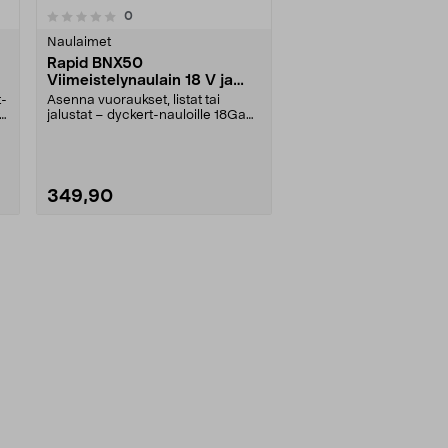
arvostelut
0
Naulaimet
Rapid BNX50
Viimeistelynaulain 18 V ja
akku
t-
Asenna vuoraukset, listat tai
jalustat – dyckert-nauloille 18Ga
20–50 mm (nro 8)....
349,90