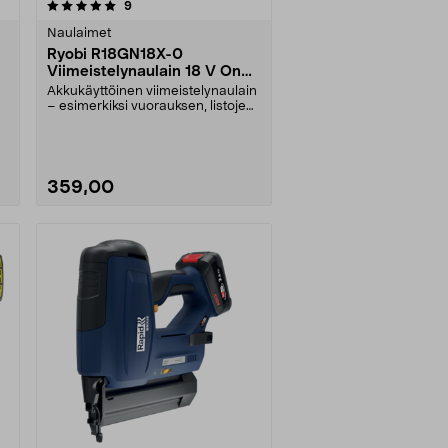
arvostelut
9
Naulaimet
Ryobi R18GN18X-0
Viimeistelynaulain 18 V One+
HP
Akkukäyttöinen viimeistelynaulain
– esimerkiksi vuorauksen, listojen
ja sokkelie....
359,00