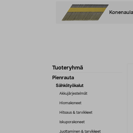
Konenaula
Tarkenna
T
Tuoteryhmä
tuotetietoja
Pienrauta
Sähkötyökalut
Akkujärjestelmät
Hiomakoneet
Hitsaus & tarvikkeet
Iskuporakoneet
Juottaminen & tarvikkeet