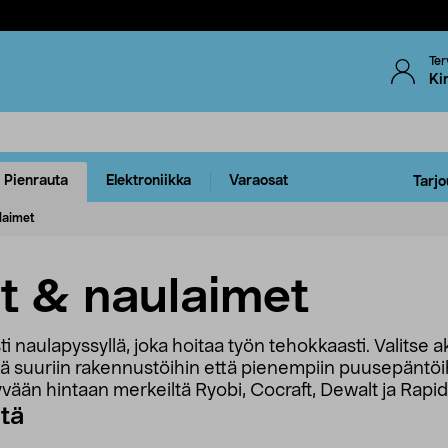
Ter
Ki
Pienrauta
Elektroniikka
Varaosat
Tarjo
laimet
t & naulaimet
ti naulapyssyllä, joka hoitaa työn tehokkaasti. Valitse
kä suuriin rakennustöihin että pienempiin puusepäntöihi
yvään hintaan merkeiltä Ryobi, Cocraft, Dewalt ja Rapid
stä