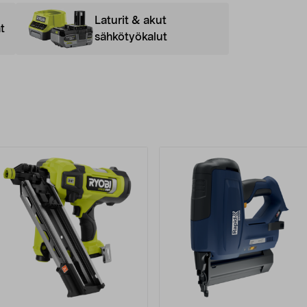
Laturit & akut
t
sähkötyökalut
uotteet