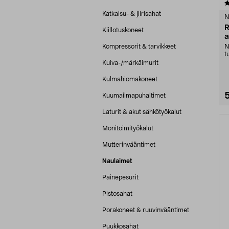
5.0 viidestä
tähdestä
Katkaisu- & jiirisahat
N
R
Kiillotuskoneet
a
Kompressorit & tarvikkeet
N
t
p
Kuiva-/märkäimurit
Kulmahiomakoneet
Kuumailmapuhaltimet
Laturit & akut sähkötyökalut
Monitoimityökalut
Mutterinvääntimet
Naulaimet
Painepesurit
Pistosahat
Porakoneet & ruuvinvääntimet
Puukkosahat