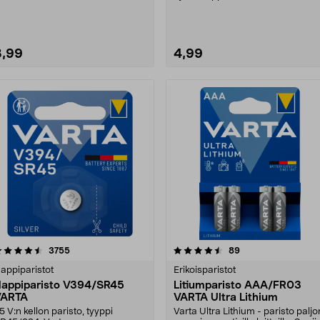
ym. 1,5 V / 640 mAh....
3,99
4,99
4.5 viidestä
arvostelut
4.5 viidestä
arvostelut
3755
89
tähdestä
tähdestä
appiparistot
Erikoisparistot
appiparisto V394/SR45
Litiumparisto AAA/FR03
VARTA
VARTA Ultra Lithium
,5 V:n kellon paristo, tyyppi
Varta Ultra Lithium - paristo paljo