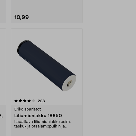
10,99
arvostelut
223
Erikoisparistot
A,
Litiumioniakku 18650
Ladattava litiumioniakku esim.
tasku- ja otsalamppuihin ja
polkupyörän valaisimi....