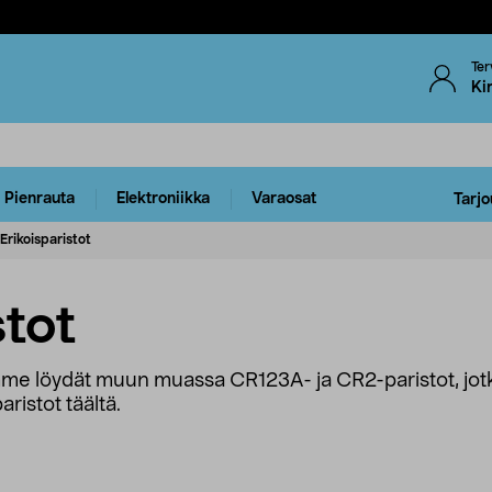
Ter
Ki
Pienrauta
Elektroniikka
Varaosat
Tarjo
Erikoisparistot
stot
mme löydät muun muassa CR123A- ja CR2-paristot, jotka
paristot täältä.