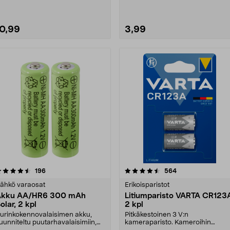
10,99
3,99
Lue lisää
4.5 viidestä
arvostelut
4.0 viidestä
arvostelut
196
564
tähdestä
tähdestä
ähkö varaosat
Erikoisparistot
Akku AA/HR6 300 mAh
Litiumparisto VARTA CR123
olar, 2 kpl
2 kpl
urinkokennovalaisimen akku,
Pitkäkestoinen 3 V:n
uunniteltu puutarhavalaisimiin,
kameraparisto. Kameroihin