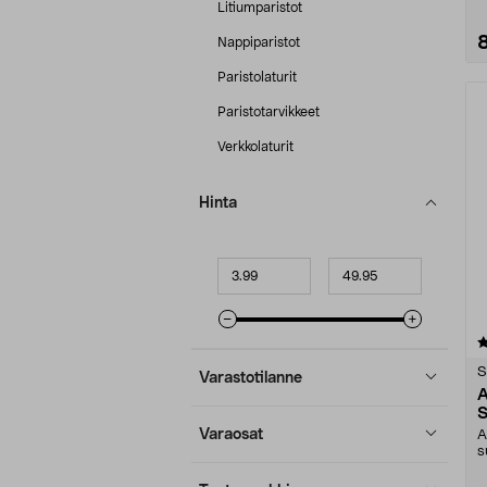
Litiumparistot
Nappiparistot
Paristolaturit
Paristotarvikkeet
Verkkolaturit
Hinta
Minimihinta
Maksimihinta
4.5 viidestä
tähdestä
S
Varastotilanne
S
Varaosat
A
s
j