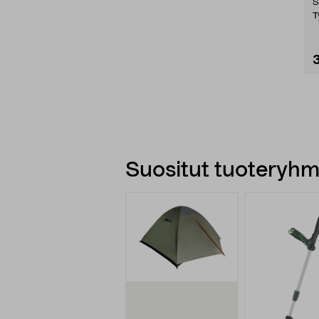
S
T
Suositut tuoteryhmä