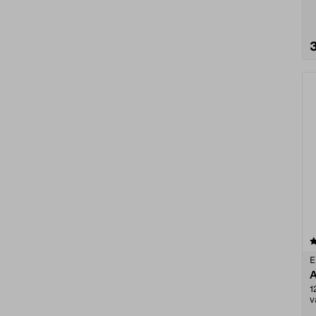
j
4.5 viidestä
tähdestä
E
A
1
v
m