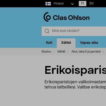
Select
FI
SV
Finland
market
Koti
Sähkö
Vapaa-aika
Etusivu
Sähkö
Akut, laturit ja paristot
Erikoispari
Erikoisparistojen valikoimasta
tehoa laitteillesi. Valitse erikois