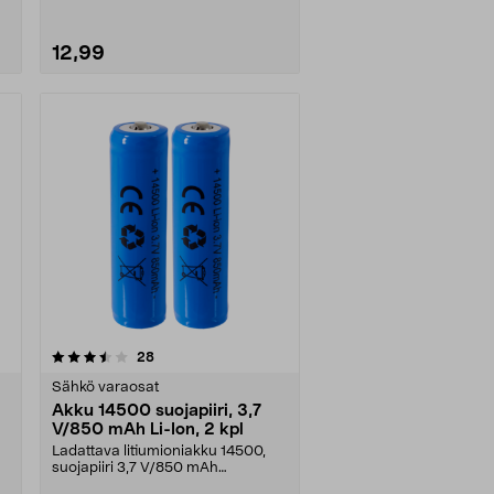
12,99
arvostelut
28
Sähkö varaosat
Akku 14500 suojapiiri, 3,7
V/850 mAh Li-Ion, 2 kpl
Ladattava litiumioniakku 14500,
suojapiiri 3,7 V/850 mAh
(litiumioni). Akku on h....