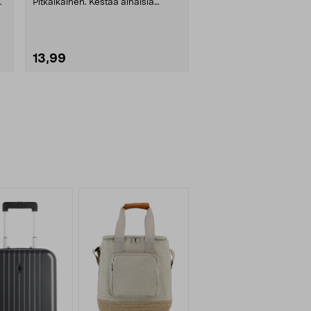
Pitkäikäinen. Kestää alhaisia
lämpötiloja
13,99
Lue lisää