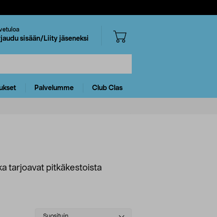
vetuloa
rjaudu sisään/Liity jäseneksi
ukset
Palvelumme
Club Clas
 tarjoavat pitkäkestoista
Select
Suosituin