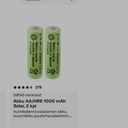
sorting
arvostelut
279
Sähkö varaosat
Akku AA/HR6 1000 mAh
Solar, 2 kpl
-
Aurinkokennovalaisimen akku,
suunniteltu puutarhavalaisimiin,
jotka toimivat aur....