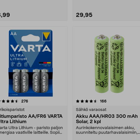
3,99
29,95
4.5 viidestä
arvostelut
3.5 viidestä
arvostelut
276
166
tähdestä
tähdestä
rikoisparistot
Sähkö varaosat
itiumparisto AA/FR6 VARTA
Akku AAA/HR03 300 mAh
ltra Lithium
Solar, 2 kpl
arta Ultra Lithium - paristo paljon
Aurinkokennovalaisimen akku,
nergiaa vaativille laitteille. Sopii
suunniteltu puutarhavalaisimiin,
git....
jotka toimivat aur....