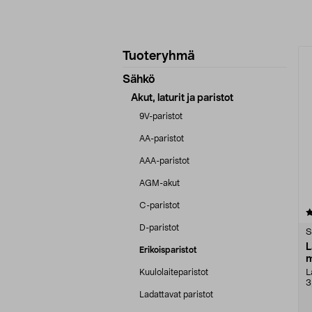
Tarkenna
T
Tuoteryhmä
tuotetietoja
Sähkö
Akut, laturit ja paristot
9V-paristot
AA-paristot
AAA-paristot
AGM-akut
C-paristot
4.0 viidestä
tähdestä
D-paristot
S
L
Erikoisparistot
m
l
Kuulolaiteparistot
L
3
4
Ladattavat paristot