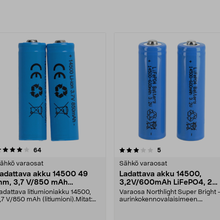
uotteet
3.0 viidestä
arvostelut
4.5 viidestä
arvostelut
64
5
tähdestä
tähdestä
ähkö varaosat
Sähkö varaosat
adattava akku 14500 49
Ladattava akku 14500,
m, 3,7 V/850 mAh
3,2V/600mAh LiFePO4, 2
itiumioni, 2 kpl
kpl
adattava litiumioniakku 14500,
Varaosa Northlight Super Bright 
,7 V/850 mAh (litiumioni).Mitat:
aurinkokennovalaisimeen.
9 x 14 mmSopi....
Ladattava litiumakku 1....