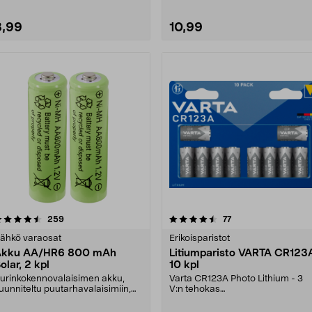
8,99
10,99
4.5 viidestä
arvostelut
4.5 viidestä
arvostelut
259
77
tähdestä
tähdestä
ähkö varaosat
Erikoisparistot
Akku AA/HR6 800 mAh
Litiumparisto VARTA CR123
olar, 2 kpl
10 kpl
urinkokennovalaisimen akku,
Varta CR123A Photo Lithium - 3
uunniteltu puutarhavalaisimiin,
V:n tehokas
otka toimivat aur....
kameraparisto. Kameroihin
ja niiden s....