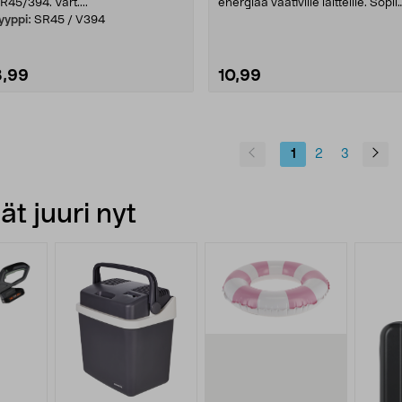
R45/394. Vart....
energiaa vaativille laitteille. Sopii
digit....
yyppi:
SR45 / V394
3,99
10,99
Lue lisää
1
2
3
t juuri nyt