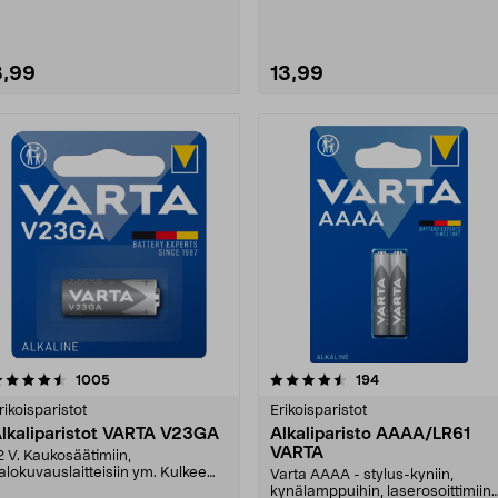
otka toimivat aur....
ja niiden salamalaitteisiin, task....
3,99
13,99
4.5 viidestä
arvostelut
4.5 viidestä
arvostelut
1005
194
tähdestä
tähdestä
rikoisparistot
Erikoisparistot
lkaliparistot VARTA V23GA
Alkaliparisto AAAA/LR61
VARTA
2 V. Kaukosäätimiin,
alokuvauslaitteisiin ym. Kulkee
Varta AAAA - stylus-kyniin,
yös nimillä A23, 23A, 23....
kynälamppuihin, laserosoittimiin