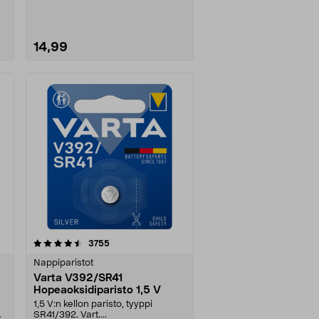
14,99
Lue lisää
arvostelut
3755
Nappiparistot
Varta V392/SR41
Hopeaoksidiparisto 1,5 V
1,5 V:n kellon paristo, tyyppi
SR41/392. Vart....