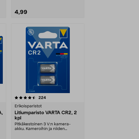
4,99
arvostelut
224
Erikoisparistot
A,
Litiumparisto VARTA CR2, 2
kpl
Pitkäkestoinen 3 V:n kamera-
akku. Kameroihin ja niiden
salamalaitteisiin yms. 2 ....