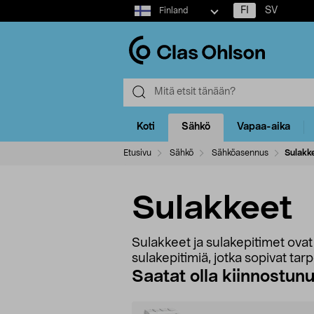
Select
FI
SV
Finland
market
Koti
Sähkö
Vapaa-aika
Etusivu
Sähkö
Sähköasennus
Sulakk
Sulakkeet
Sulakkeet ja sulakepitimet ovat t
sulakepitimiä, jotka sopivat tarpe
Saatat olla kiinnostun