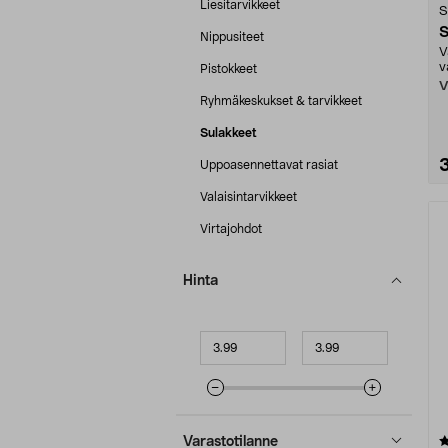
Liesitarvikkeet
S
S
Nippusiteet
V
v
Pistokkeet
V
Ryhmäkeskukset & tarvikkeet
Sulakkeet
Uppoasennettavat rasiat
Valaisintarvikkeet
Virtajohdot
Hinta
Minimihinta
Maksimihinta
4.5 viidestä
Varastotilanne