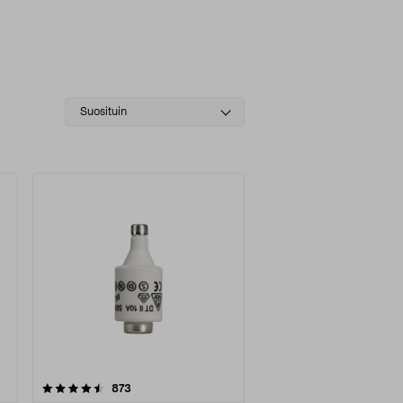
Select
Suosituin
sorting
arvostelut
873