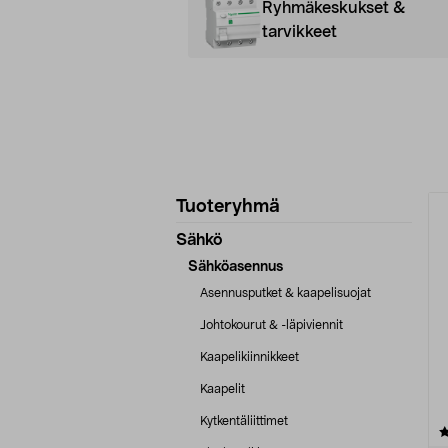
Ryhmäkeskukset &
tarvikkeet
Tarkenna
T
Tuoteryhmä
tuotetietoja
Sähkö
Sähköasennus
Asennusputket & kaapelisuojat
Johtokourut & -läpiviennit
Kaapelikiinnikkeet
Kaapelit
Kytkentäliittimet
4.5 viidestä
tähdestä