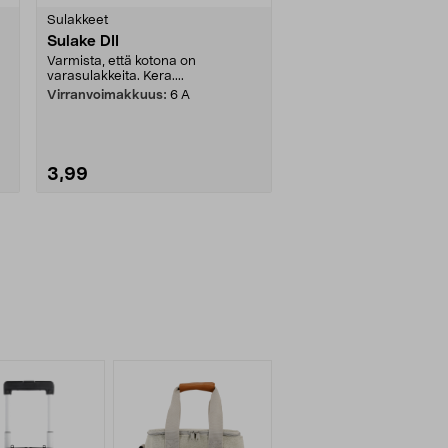
Sulakkeet
Sulake DII
Varmista, että kotona on
varasulakkeita. Kera....
Virranvoimakkuus:
6 A
3,99