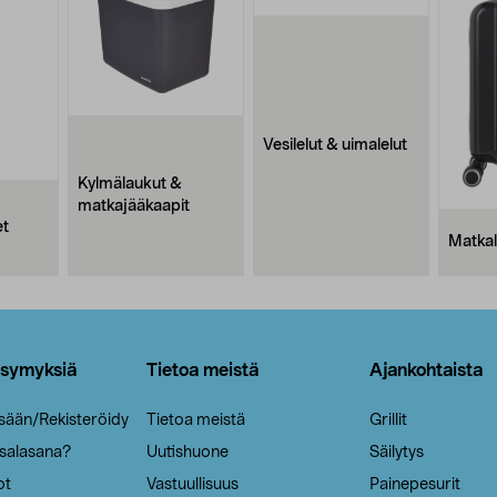
Vesilelut & uimalelut
Kylmälaukut &
matkajääkaapit
et
Matkal
ysymyksiä
Tietoa meistä
Ajankohtaista
isään/Rekisteröidy
Tietoa meistä
Grillit
 salasana?
Uutishuone
Säilytys
ot
Vastuullisuus
Painepesurit