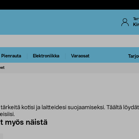
Ter
Ki
Pienrauta
Elektroniikka
Varaosat
Tarjo
eet
ärkeitä kotisi ja laitteidesi suojaamiseksi. Täältä löydä
isiisi.
ut myös näistä