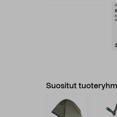
tähdestä
S
S
K
s
Suositut tuoteryhmä