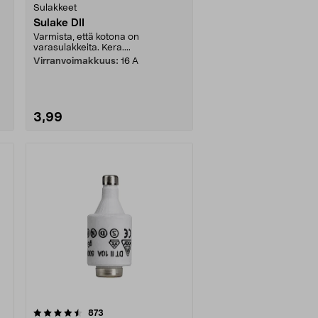
Sulakkeet
Sulake DII
Varmista, että kotona on
varasulakkeita. Kera....
Virranvoimakkuus:
16 A
3,99
arvostelut
873