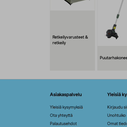
Retkeilyvarusteet &
retkeily
Puutarhakone
Alatunniste
Asiakaspalvelu
Yleisiä k
Yleisiä kysymyksiä
Kirjaudu s
Ota yhteyttä
Unohtuiko
Palautusehdot
Omat tied