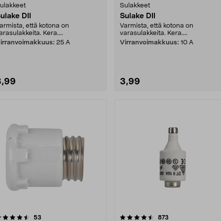
ulakkeet
Sulakkeet
ulake DII
Sulake DII
armista, että kotona on
Varmista, että kotona on
arasulakkeita. Kera....
varasulakkeita. Kera....
irranvoimakkuus:
25 A
Virranvoimakkuus:
10 A
3,99
3,99
4.5 viidestä
arvostelut
4.5 viidestä
arvostelut
53
873