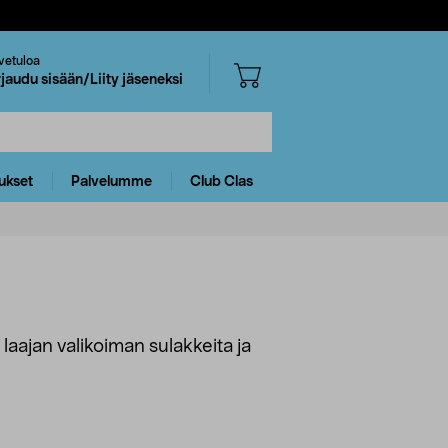
vetuloa
rjaudu sisään/Liity jäseneksi
ukset
Palvelumme
Club Clas
t laajan valikoiman sulakkeita ja