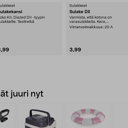
tähdestä
tähdestä
ulakkeet
Sulakkeet
ulakekansi
Sulake DII
oko KII. Diazed DII -tyypin
Varmista, että kotona on
ulakkeille. Testireikä
varasulakkeita. Kera....
Virranvoimakkuus:
20 A
3,99
3,99
t juuri nyt