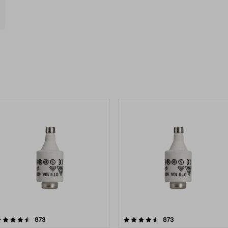
uotteet
4.5 viidestä
arvostelut
4.5 viidestä
arvostelut
873
873
tähdestä
tähdestä