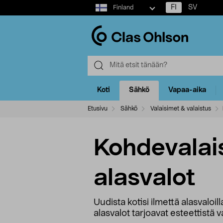
Select
FI
SV
Finland
market
Koti
Sähkö
Vapaa-aika
Etusivu
Sähkö
Valaisimet & valaistus
Kohdevalais
alasvalot
Uudista kotisi ilmettä alasvaloill
alasvalot tarjoavat esteettistä v