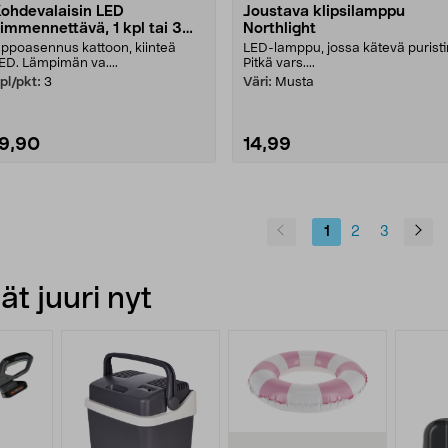
ohdevalaisin LED
Joustava klipsilamppu
immennettävä, 1 kpl tai 3
Northlight
pl
ppoasennus kattoon, kiinteä
LED-lamppu, jossa kätevä puristi
ED. Lämpimän va....
Pitkä vars....
pl/pkt:
3
Väri:
Musta
19,90
14,99
1
2
3
t juuri nyt