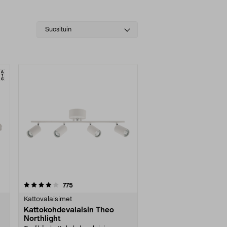
Select
Suosituin
sorting
arvostelut
775
Kattovalaisimet
Kattokohdevalaisin Theo
Northlight