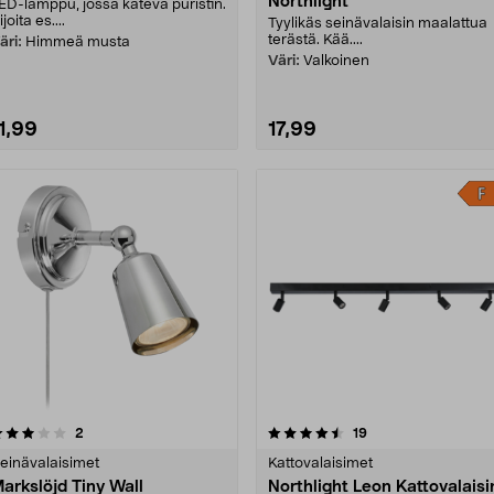
Northlight
ED-lamppu, jossa kätevä puristin.
ijoita es....
Tyylikäs seinävalaisin maalattua
terästä. Kää....
äri:
Himmeä musta
Väri:
Valkoinen
1,99
17,99
4.5 viidestä
arvostelut
4.5 viidestä
arvostelut
2
19
tähdestä
tähdestä
einävalaisimet
Kattovalaisimet
arkslöjd Tiny Wall
Northlight Leon Kattovalaisi