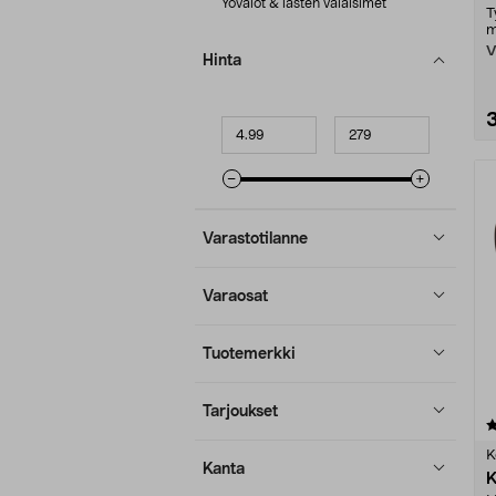
Yövalot & lasten valaisimet
T
m
V
Hinta
Minimihinta
Maksimihinta
Varastotilanne
Varaosat
Tuotemerkki
Tarjoukset
4.5 viidestä
tähdestä
K
Kanta
K