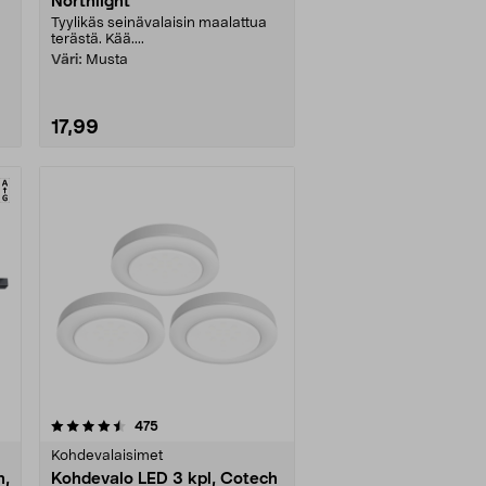
Northlight
Tyylikäs seinävalaisin maalattua
terästä. Kää....
Väri:
Musta
17,99
arvostelut
475
Kohdevalaisimet
n,
Kohdevalo LED 3 kpl, Cotech