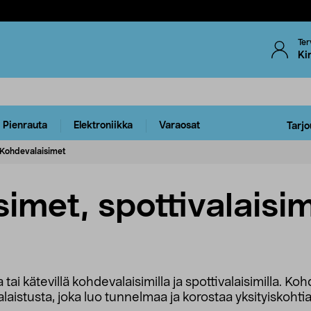
Ter
Ki
Pienrauta
Elektroniikka
Varaosat
Tarjo
Kohdevalaisimet
imet, spottivalaisi
a tai kätevillä kohdevalaisimilla ja spottivalaisimilla. Ko
alaistusta, joka luo tunnelmaa ja korostaa yksityiskohtia 