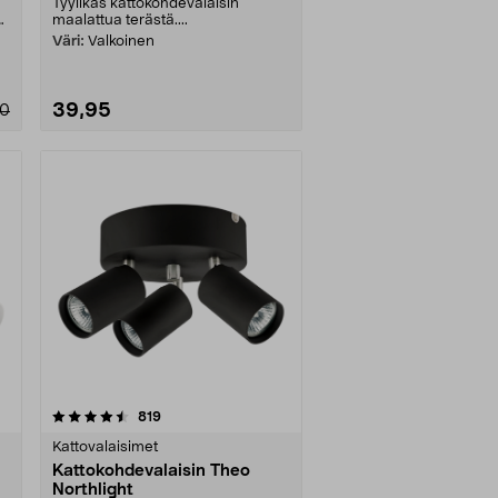
Tyylikäs kattokohdevalaisin
at
maalattua terästä....
Väri:
Valkoinen
39,95
90
arvostelut
819
Kattovalaisimet
Kattokohdevalaisin Theo
Northlight