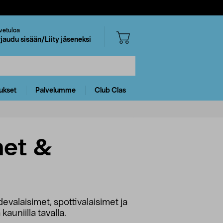
vetuloa
rjaudu sisään/Liity jäseneksi
ukset
Palvelumme
Club Clas
met &
hdevalaisimet, spottivalaisimet ja
kauniilla tavalla.