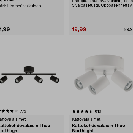
valkoinen, 3 kpl
ijoita es....
Energiaa säästävä valaisin, jossa
3 valoasetusta. Uppoasennettav
äri:
Himmeä valkoinen
LED-kohdevala....
1,99
19,99
29,
4.5 viidestä
arvostelut
4.5 viidestä
arvostelut
775
819
tähdestä
tähdestä
attovalaisimet
Kattovalaisimet
attokohdevalaisin Theo
Kattokohdevalaisin Theo
orthlight
Northlight