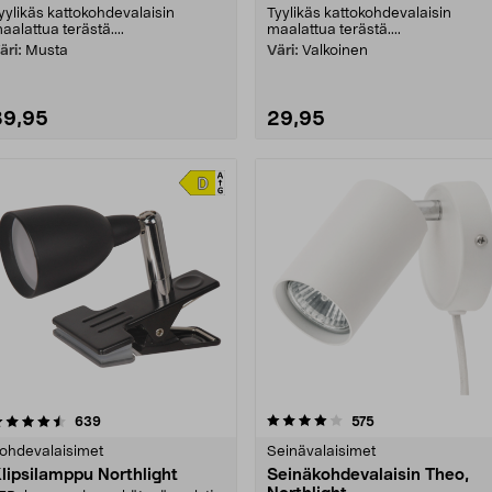
yylikäs kattokohdevalaisin
Tyylikäs kattokohdevalaisin
aalattua terästä....
maalattua terästä....
äri:
Musta
Väri:
Valkoinen
39,95
29,95
4.0 viidestä
arvostelut
4.0 viidestä
arvostelut
639
575
tähdestä
tähdestä
ohdevalaisimet
Seinävalaisimet
lipsilamppu Northlight
Seinäkohdevalaisin Theo,