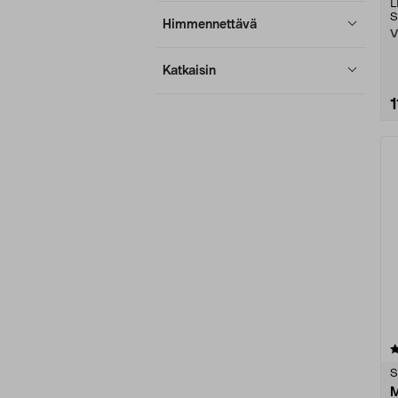
L
S
Himmennettävä
V
Katkaisin
1
3.0 viidestä
tähdestä
S
M