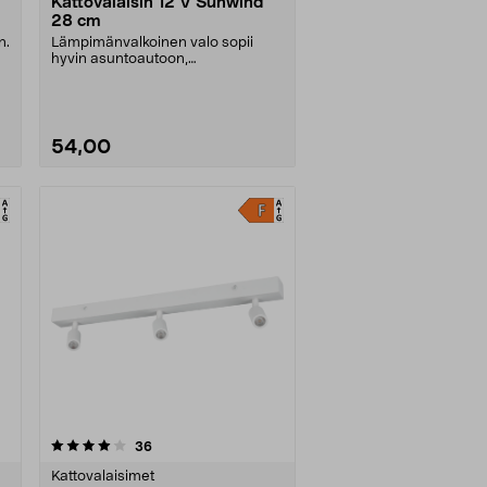
Kattovalaisin 12 V Sunwind
28 cm
n.
Lämpimänvalkoinen valo sopii
hyvin asuntoautoon,
asuntovaunuun tai veneeseen.
12....
54,00
arvostelut
36
Kattovalaisimet