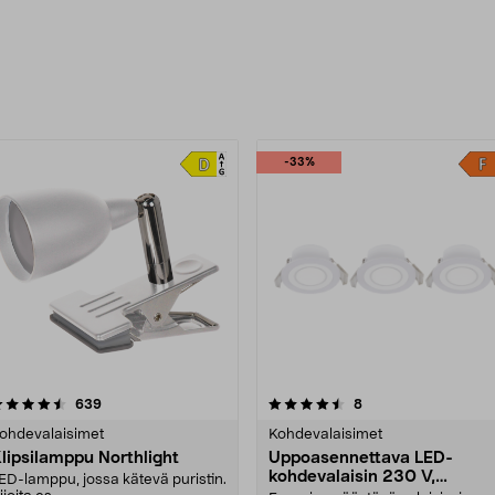
uotteet
-33%
4.5 viidestä
arvostelut
4.0 viidestä
arvostelut
639
8
tähdestä
tähdestä
ohdevalaisimet
Kohdevalaisimet
lipsilamppu Northlight
Uppoasennettava LED-
kohdevalaisin 230 V,
ED-lamppu, jossa kätevä puristin.