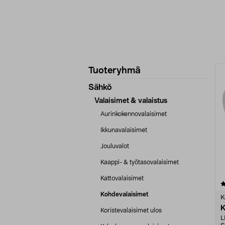
Tarkenna
T
Tuoteryhmä
tuotetietoja
Sähkö
Valaisimet & valaistus
Aurinkokennovalaisimet
Ikkunavalaisimet
Jouluvalot
Kaappi- & työtasovalaisimet
Kattovalaisimet
4.5 viidestä
tähdestä
Kohdevalaisimet
K
K
Koristevalaisimet ulos
L