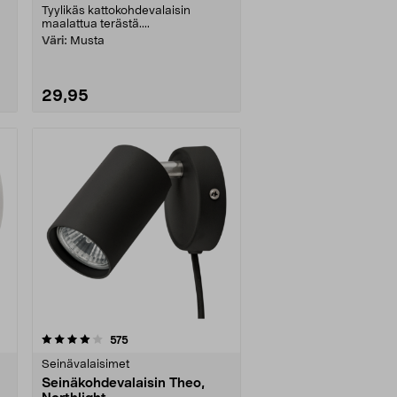
Tyylikäs kattokohdevalaisin
maalattua terästä....
Väri:
Musta
29,95
arvostelut
575
Seinävalaisimet
Seinäkohdevalaisin Theo,