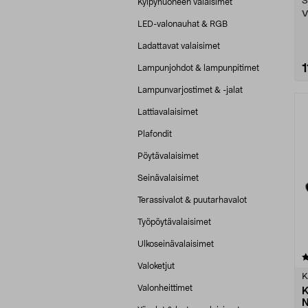
S
Kylpyhuoneen valaisimet
V
LED-valonauhat & RGB
Ladattavat valaisimet
1
Lampunjohdot & lampunpitimet
Lampunvarjostimet & -jalat
Lattiavalaisimet
Plafondit
Pöytävalaisimet
Seinävalaisimet
Terassivalot & puutarhavalot
Työpöytävalaisimet
Ulkoseinävalaisimet
4.0 viidestä
Valoketjut
tähdestä
K
Valonheittimet
K
N