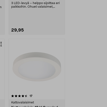
3 LED-levyä – helppo sijoittaa eri
paikkoihin. Ohuet valaisimet,
an
paksuus vain 9 ....
29,95
arvostelut
17
Kattovalaisimet