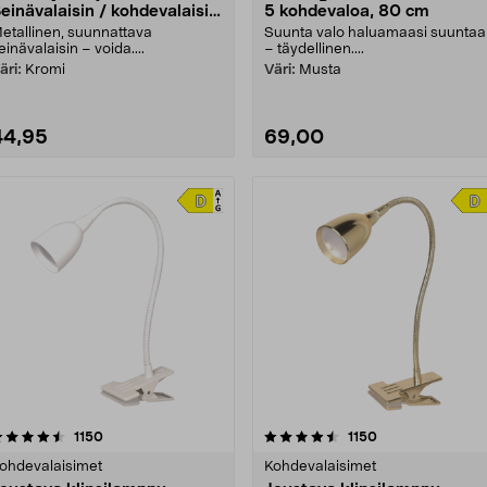
einävalaisin / kohdevalaisin
5 kohdevaloa, 80 cm
attoon, säädettävä
etallinen, suunnattava
Suunta valo haluamaasi suunta
einävalaisin – voida....
– täydellinen....
äri:
Kromi
Väri:
Musta
44,95
69,00
4.5 viidestä
arvostelut
4.5 viidestä
arvostelut
1150
1150
tähdestä
tähdestä
ohdevalaisimet
Kohdevalaisimet