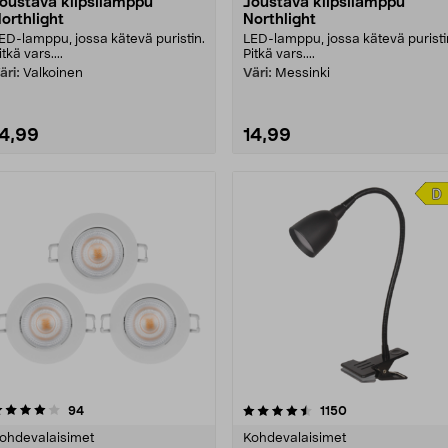
oustava klipsilamppu
Joustava klipsilamppu
orthlight
Northlight
ED-lamppu, jossa kätevä puristin.
LED-lamppu, jossa kätevä puristi
itkä vars....
Pitkä vars....
äri:
Valkoinen
Väri:
Messinki
14,99
14,99
4.5 viidestä
arvostelut
4.0 viidestä
arvostelut
94
1150
tähdestä
tähdestä
ohdevalaisimet
Kohdevalaisimet