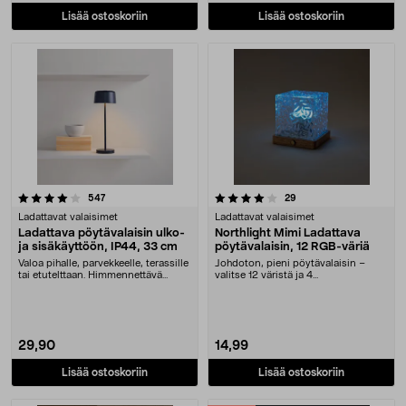
Lisää ostoskoriin
Lisää ostoskoriin
4.0 viidestä tähdestä
arvostelut
arvostelut
547
29
Ladattavat valaisimet
Ladattavat valaisimet
Ladattava pöytävalaisin ulko-
Northlight Mimi Ladattava
ja sisäkäyttöön, IP44, 33 cm
pöytävalaisin, 12 RGB-väriä
Valoa pihalle, parvekkeelle, terassille
Johdoton, pieni pöytävalaisin –
tai etutelttaan. Himmennettävä
valitse 12 väristä ja 4
pöytävala....
valotehosteesta haluamas....
29,90
14,99
Lisää ostoskoriin
Lisää ostoskoriin