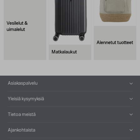
Vesilelut &
uimalelut
Alennetut tuotteet
Matkalaukut
Alatunniste
Asiakaspalvelu
Yleisiä kysymyksiä
Tietoa meistä
Ajankohtaista