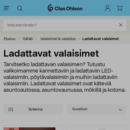
Etusivu
Sähkö
Valaisimet & valaistus
Ladattavat valaisimet
Ladattavat valaisimet
Tarvitsetko ladattavan valaisimen? Tutustu
valikoimamme kannettaviin ja ladattaviin LED-
valaisimiin, pöytävalaisimiin ja muihin ladattaviin
valaisimiin. Ladattavat valaisimet ovat käteviä
asuntoautossa, asuntovaunussa, mökillä ja kotona.
Select
Suosituin
Tarkenna
sorting
Tuotteet
-62%