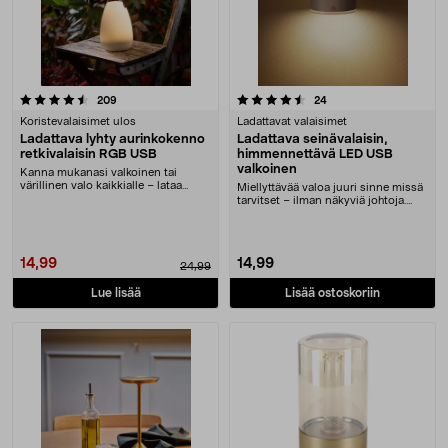
4.5 viidestä tähdestä
arvostelut
arvostelut
209
24
Koristevalaisimet ulos
Ladattavat valaisimet
Ladattava lyhty aurinkokenno
Ladattava seinävalaisin,
retkivalaisin RGB USB
himmennettävä LED USB
valkoinen
Kanna mukanasi valkoinen tai
värillinen valo kaikkialle – lataa
Miellyttävää valoa juuri sinne missä
aurinkokennolla ....
tarvitset – ilman näkyviä johtoja.
Ladattav....
14,99
14,99
24,99
Lue lisää
Lisää ostoskoriin