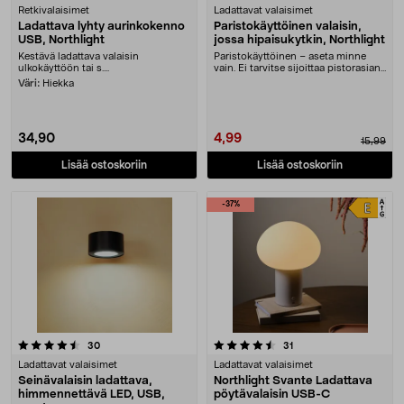
Retkivalaisimet
Ladattavat valaisimet
Ladattava lyhty aurinkokenno
Paristokäyttöinen valaisin,
USB, Northlight
jossa hipaisukytkin, Northlight
Kestävä ladattava valaisin
Paristokäyttöinen – aseta minne
ulkokäyttöön tai s....
vain. Ei tarvitse sijoittaa pistorasian
viereen.....
Väri:
Hiekka
34,90
4,99
15,99
Lisää ostoskoriin
Lisää ostoskoriin
-37%
4.5 viidestä tähdestä
arvostelut
arvostelut
30
31
Ladattavat valaisimet
Ladattavat valaisimet
Seinävalaisin ladattava,
Northlight Svante Ladattava
himmennettävä LED, USB,
pöytävalaisin USB-C