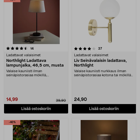
4.0 viidestä tähdestä
arvostelut
arvostelut
14
37
Ladattavat valaisimet
Ladattavat valaisimet
Northlight Ladattava
Liv Seinävalaisin ladattava,
lampunjalka, 46,5 cm, musta
Northlight
Valaise kauniisti ilman
Valaise kauniisti nurkkaus ilman
seinäpistorasiaa mökillä,
seinäpistorasiaa kotona tai mökillä
asuntovaunussa tai kotona. Lad....
– lataa val....
14,99
24,90
39,90
Lisää ostoskoriin
Lisää ostoskoriin
-40%