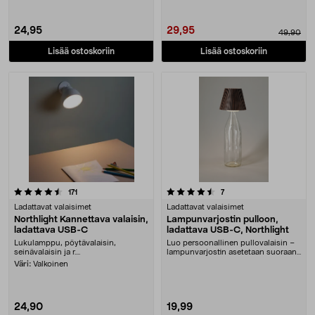
24,95
29,95
49,90
Lisää ostoskoriin
Lisää ostoskoriin
4.5 viidestä tähdestä
arvostelut
arvostelut
171
7
Ladattavat valaisimet
Ladattavat valaisimet
Northlight Kannettava valaisin,
Lampunvarjostin pulloon,
ladattava USB-C
ladattava USB-C, Northlight
Lukulamppu, pöytävalaisin,
Luo persoonallinen pullovalaisin –
seinävalaisin ja r....
lampunvarjostin asetetaan suoraan
pullonkaula....
Väri:
Valkoinen
24,90
19,99