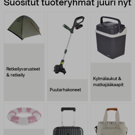
Suositut tuoteryhmät juuri nyt
Retkeilyvarusteet
& retkeily
Kylmälaukut &
matkajääkaapit
Puutarhakoneet