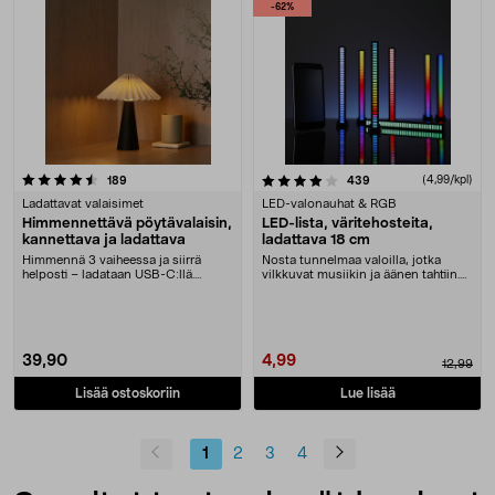
-62%
4.0 viidestä tähdestä
arvostelut
arvostelut
(4,99/kpl)
189
439
Ladattavat valaisimet
LED-valonauhat & RGB
Himmennettävä pöytävalaisin,
LED-lista, väritehosteita,
kannettava ja ladattava
ladattava 18 cm
Himmennä 3 vaiheessa ja siirrä
Nosta tunnelmaa valoilla, jotka
helposti – ladataan USB-C:llä.
vilkkuvat musiikin ja äänen tahtiin.
Ladattava ja kanne....
LED-lista –....
39,90
4,99
12,99
Lisää ostoskoriin
Lue lisää
1
2
3
4