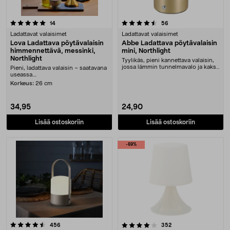
4.5 viidestä tähdestä
arvostelut
arvostelut
14
56
Ladattavat valaisimet
Ladattavat valaisimet
Lova Ladattava pöytävalaisin
Abbe Ladattava pöytävalaisin
himmennettävä, messinki,
mini, Northlight
Northlight
Tyylikäs, pieni kannettava valaisin,
jossa lämmin tunnelmavalo ja kaksi
Pieni, ladattava valaisin – saatavana
valaisut....
useassa....
Korkeus:
26 cm
34,95
24,90
Lisää ostoskoriin
Lisää ostoskoriin
-69%
4.0 viidestä tähdestä
arvostelut
arvostelut
456
352