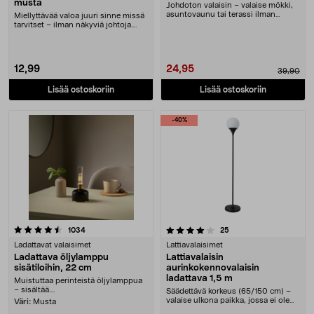
musta
Johdoton valaisin – valaise mökki,
asuntovaunu tai terassi ilman
Miellyttävää valoa juuri sinne missä
pistorasiaa. La....
tarvitset – ilman näkyviä johtoja.
Ladattav....
12,99
24,95
39,90
Lisää ostoskoriin
Lisää ostoskoriin
-40%
4.0 viidestä tähdestä
arvostelut
arvostelut
1034
25
Ladattavat valaisimet
Lattiavalaisimet
Ladattava öljylamppu
Lattiavalaisin
sisätiloihin, 22 cm
aurinkokennovalaisin
ladattava 1,5 m
Muistuttaa perinteistä öljylamppua
– sisältää....
Säädettävä korkeus (65/150 cm) –
valaise ulkona paikka, jossa ei ole
Väri:
Musta
käytettävis....