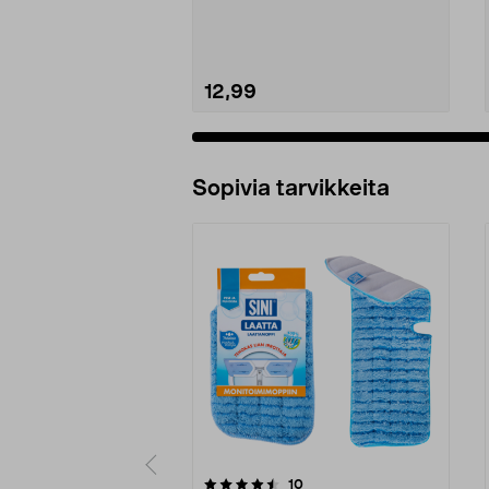
Sini-kylpyhuoneharja – ...
12,99
Sopivia tarvikkeita
5viidestä
4.0viidestä
arvostelut
10