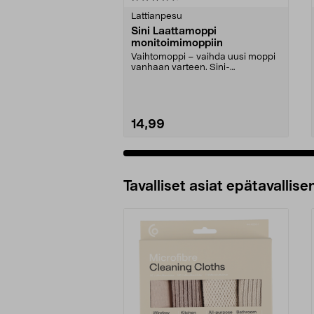
tähdestä
tähdestä
Lattianpesu
Sini Laattamoppi
monitoimimoppiin
Vaihtomoppi – vaihda uusi moppi
vanhaan varteen. Sini-
laattamoppi – laattalattio...
14,99
Lisää ostoskoriin
Tavalliset asiat epätavallisen