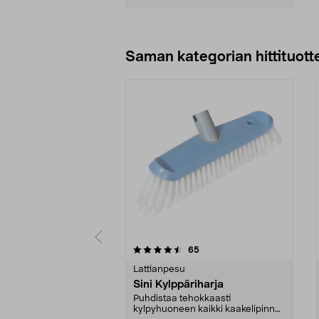
Lisää ostoskoriin
Saman kategorian hittituott
5 viidestä
5.0 viidestä
arvostelut
65
tähdestä
tähdestä
Lattianpesu
Sini Kylppäriharja
Puhdistaa tehokkaasti
kylpyhuoneen kaikki kaakelipinnat.