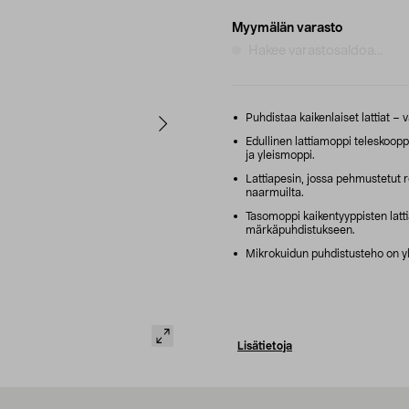
Myymälän varasto
Hakee varastosaldoa...
Puhdistaa kaikenlaiset lattiat –
Edullinen lattiamoppi teleskoopp
ja yleismoppi.
Lattiapesin, jossa pehmustetut r
naarmuilta.
Tasomoppi kaikentyyppisten lattia
märkäpuhdistukseen.
Mikrokuidun puhdistusteho on yli
Lisätietoja