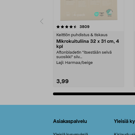
5viidestä
4.5viidestä
arvostelut
3809
tähdestä
tähdestä
Keittiön puhdistus & tiskaus
Mikrokuituliina 32 x 31 cm, 4
kpl
Aftonbladetin "itsestään selvä
suosikki" siiv...
Laji:
Harmaa/beige
3,99
Lisää ostoskoriin
Alatunniste
Asiakaspalvelu
Yleisiä k
Yleisiä kysymyksiä
Kirjaudu s