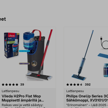
eet
4.5 viidestä
arvostelut
4.5 viidestä
arvostelut
39
392
tähdestä
Lattianpesu
Lattianpesu
Vileda H2Pro Flat Mop
Philips OneUp Series 
Moppisetti ämpärillä ja
Sähkömoppi, XV3101/0
mopilla
Raikas vesi ja vettä säästyy:
"Erinomainen" – L&B 2025 -