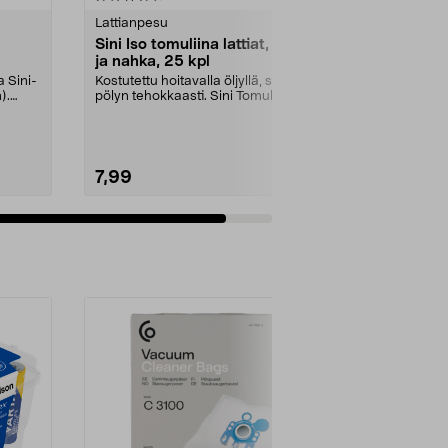
tähdestä
Lattianpesu
Sini Iso tomuliina lattiat, puu
ja nahka, 25 kpl
a Sini-
Kostutettu hoitavalla öljyllä, sitoo
).
pölyn tehokkaasti. Sini Tomuliina
keltainen...
7,99
Lisää ostoskoriin