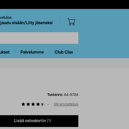
vetuloa
rjaudu sisään/Liity jäseneksi
ukset
Palvelumme
Club Clas
Tuotenro:
44-5724
59
arvostelua
Lisää ostoskoriin
(1)