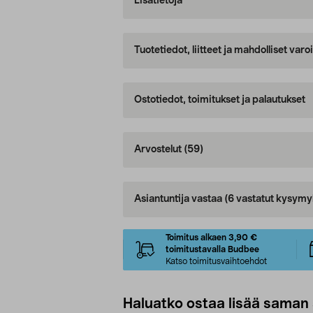
Lisätietoja
Tuotetiedot, liitteet ja mahdolliset var
Ostotiedot, toimitukset ja palautukset
Arvostelut
(59)
Asiantuntija vastaa
(6 vastatut kysymy
Toimitus alkaen 3,90 €
toimitustavalla Budbee
Katso toimitusvaihtoehdot
Haluatko ostaa lisää saman 