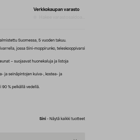
Verkkokaupan varasto
Hakee varastosaldoa...
 valmistettu Suomessa, 5 vuoden takuu.
ivarrella, jossa Sini-moppirunko, teleskooppivarsi
eunat – suojaavat huonekaluja ja listoja
- ja seinäpintojen kuiva-, kostea- ja
 90 % pelkällä vedellä.
Sini
-
Näytä kaikki tuotteet