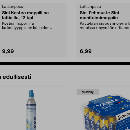
tähdestä
Lattianpesu
Lattianpesu
Sini Kostea moppiliina
Sini Pehmuste Sini-
lattioille, 12 kpl
monitoimimoppiin
Kostea moppiliina
Käytetään siivousliinojen all
kaikentyyppisten lattioiden
mopissa (myydään erikseen
nopeaan puhdistukseen –
Sini-pehmuste – ...
omenan tuo...
9,99
6,99
Lisää ostoskoriin
Lisää ostoskoriin
 edullisesti
Multibuy