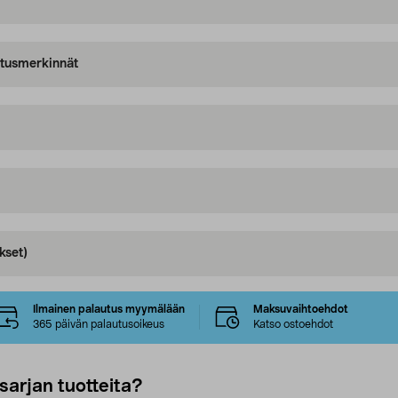
oitusmerkinnät
kset)
Ilmainen palautus myymälään
Maksuvaihtoehdot
365 päivän palautusoikeus
Katso ostoehdot
sarjan tuotteita?