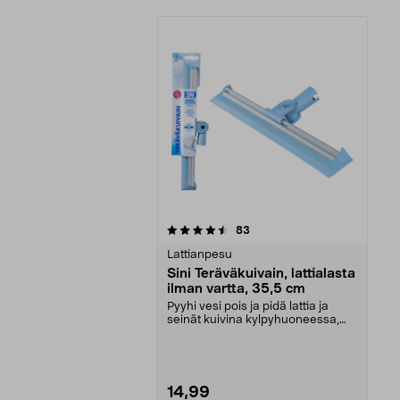
5viidestä
arvostelut
83
tähdestä
Lattianpesu
Sini Teräväkuivain, lattialasta
ilman vartta, 35,5 cm
Pyyhi vesi pois ja pidä lattia ja
seinät kuivina kylpyhuoneessa,
pesutuvassa jne...
14,99