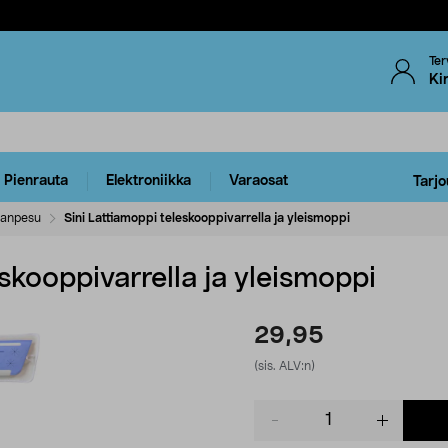
Ter
Ki
Pienrauta
Elektroniikka
Varaosat
Tarjo
ianpesu
Sini Lattiamoppi teleskooppivarrella ja yleismoppi
eskooppivarrella ja yleismoppi
29,95
(sis. ALV:n)
Product
quantity