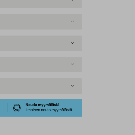
Nouda myymälästä
Ilmainen nouto myymälästä