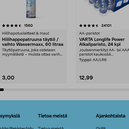
4.5viidestä
arvostelut
4.5viidestä
arvostelut
1560
24101
tähdestä
Hiilihapotuslaitteet & maut
AA-paristot
Hiilihappopatruuna täyttö /
VARTA Longlife Power
vaihto Wassermaxx, 60 litraa
Alkaliparisto, 24 kpl
Täyttöpatruuna, joka ostetaan
Joutsenmerkityt AA- tai AA
myymälästä – muista ottaa vanha
paristot kaukosää...
patruuna mukaasi m...
Tyyppi:
AA/LR6
3,00
12,99
Lisää ostoskoriin
Lisää ostoskoriin
ysymyksiä
Tietoa meistä
Ajankohtaista
isään/Rekisteröidy
Tietoa meistä
Grillit