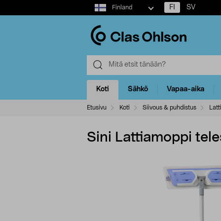
Select
FI
SV
Finland
market
Koti
Sähkö
Vapaa-aika
Etusivu
Koti
Siivous & puhdistus
Latt
Sini Lattiamoppi tel