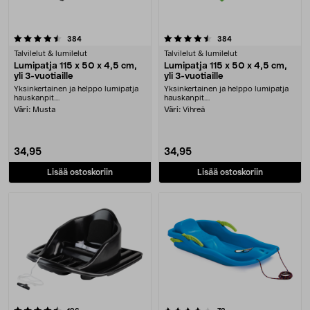
4.5 viidestä tähdestä
arvostelut
arvostelut
384
384
Talvilelut & lumilelut
Talvilelut & lumilelut
Lumipatja 115 x 50 x 4,5 cm,
Lumipatja 115 x 50 x 4,5 cm,
yli 3-vuotiaille
yli 3-vuotiaille
Yksinkertainen ja helppo lumipatja
Yksinkertainen ja helppo lumipatja
hauskanpit....
hauskanpit....
Väri:
Musta
Väri:
Vihreä
34,95
34,95
Lisää ostoskoriin
Lisää ostoskoriin
4.0 viidestä tähdestä