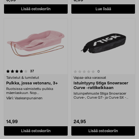
5,99
6,99
Lisää ostoskoriin
Lue lisää
arvostelut
0.0 viidestä tähdestä
37
arvostelut
0
Talvilelut & lumilelut
Vapaa-aika varaosat
Pulkka, jossa vetonaru, 3+
Istuintyyny Stiga Snowracer
Curve -rattikelkkaan
Ruotsissa valmistettu pulkka
mäenlaskuun. Nop....
Istuinpehmuste Stiga Snowracer
Curve-, Curve GT- ja Curve SX -
Väri:
Vaaleanpunainen
rattikelkkoihin. S....
14,99
24,95
Lisää ostoskoriin
Lisää ostoskoriin