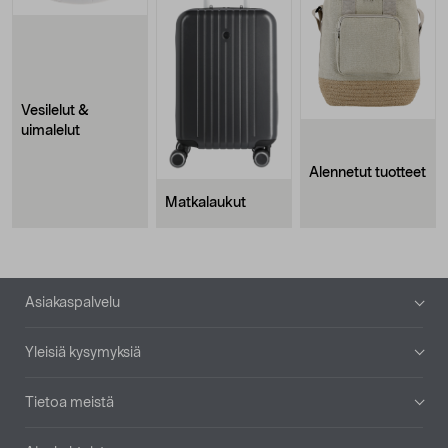
Vesilelut &
uimalelut
Alennetut tuotteet
Matkalaukut
Alatunniste
Asiakaspalvelu
Yleisiä kysymyksiä
Tietoa meistä