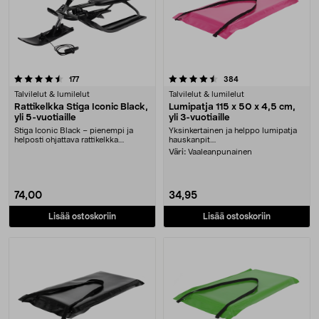
4.5 viidestä tähdestä
arvostelut
arvostelut
177
384
Talvilelut & lumilelut
Talvilelut & lumilelut
Rattikelkka Stiga Iconic Black,
Lumipatja 115 x 50 x 4,5 cm,
yli 5-vuotiaille
yli 3-vuotiaille
Stiga Iconic Black – pienempi ja
Yksinkertainen ja helppo lumipatja
helposti ohjattava rattikelkka.
hauskanpit....
Suosittu talvil....
Väri:
Vaaleanpunainen
74,00
34,95
Lisää ostoskoriin
Lisää ostoskoriin