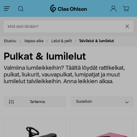
Etusivu
Vapaa-aika
Lelut & pelit
Talvilelut & lumilelut
Pulkat & lumilelut
Valmiina lumileikkeihin? Täältä löydät rattikelkat,
pulkat, liukurit, vauvapulkat, lumipatjat ja muut
lumilelut talvileikkeihin. Anna leikkien alkaa.
Select
Suosituin
Tarkenna
sorting
Tuotteet