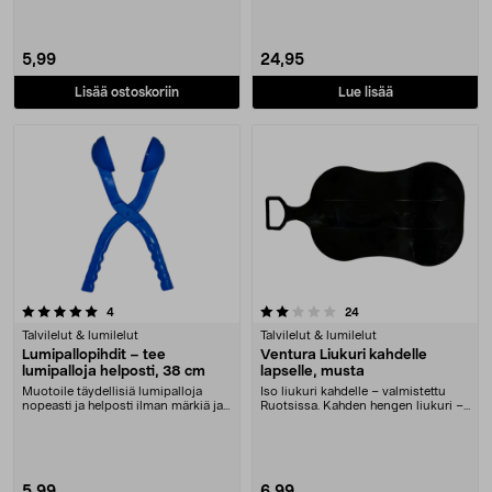
5,99
24,95
Lisää ostoskoriin
Lue lisää
2.0 viidestä tähdestä
arvostelut
arvostelut
4
24
Talvilelut & lumilelut
Talvilelut & lumilelut
Lumipallopihdit – tee
Ventura Liukuri kahdelle
lumipalloja helposti, 38 cm
lapselle, musta
Muotoile täydellisiä lumipalloja
Iso liukuri kahdelle – valmistettu
nopeasti ja helposti ilman märkiä ja
Ruotsissa. Kahden hengen liukuri –
kylmiä sor....
sisarukset....