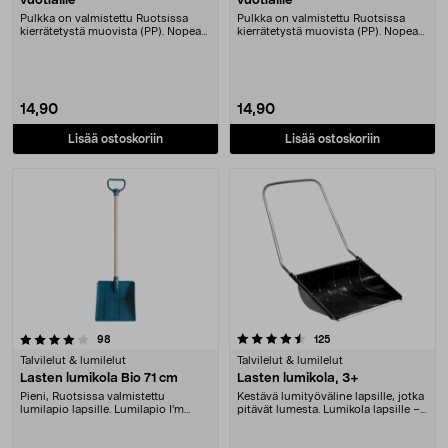
vuotiaille
vuotiaille
Pulkka on valmistettu Ruotsissa
Pulkka on valmistettu Ruotsissa
kierrätetystä muovista (PP). Nopea
kierrätetystä muovista (PP). Nopea
pulkka, jossa....
pulkka, jossa....
14,90
14,90
Lisää ostoskoriin
Lisää ostoskoriin
4.5 viidestä tähdestä
arvostelut
arvostelut
98
125
Talvilelut & lumilelut
Talvilelut & lumilelut
Lasten lumikola Bio 71 cm
Lasten lumikola, 3+
Pieni, Ruotsissa valmistettu
Kestävä lumityöväline lapsille, jotka
lumilapio lapsille. Lumilapio I'm
pitävät lumesta. Lumikola lapsille –
Green -materiaali....
erino....