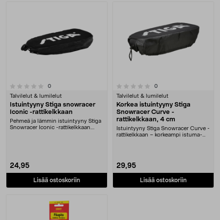
0.0 viidestä tähdestä
arvostelut
arvostelut
0
0
Talvilelut & lumilelut
Talvilelut & lumilelut
Istuintyyny Stiga snowracer
Korkea istuintyyny Stiga
Iconic -rattikelkkaan
Snowracer Curve -
rattikelkkaan, 4 cm
Pehmeä ja lämmin istuintyyny Stiga
Snowracer Iconic -rattikelkkaan.
Istuintyyny Stiga Snowracer Curve -
Stiga-istuin....
rattikelkkaan – korkeampi istuma-
asento pidem....
24,95
29,95
Lisää ostoskoriin
Lisää ostoskoriin