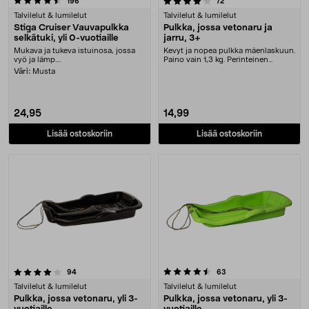
arvostelut
arvostelut
196
72
Talvilelut & lumilelut
Talvilelut & lumilelut
Stiga Cruiser Vauvapulkka
Pulkka, jossa vetonaru ja
selkätuki, yli 0-vuotiaille
jarru, 3+
Mukava ja tukeva istuinosa, jossa
Kevyt ja nopea pulkka mäenlaskuun.
vyö ja lämp....
Paino vain 1,3 kg. Perinteinen
pulkka, jossa ....
Väri:
Musta
24,95
14,99
Lisää ostoskoriin
Lisää ostoskoriin
4.5 viidestä tähdestä
arvostelut
arvostelut
94
63
Talvilelut & lumilelut
Talvilelut & lumilelut
Pulkka, jossa vetonaru, yli 3-
Pulkka, jossa vetonaru, yli 3-