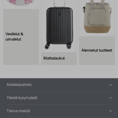
Vesilelut &
uimalelut
Alennetut tuotteet
Matkalaukut
Alatunniste
Asiakaspalvelu
Yleisiä kysymyksiä
Tietoa meistä