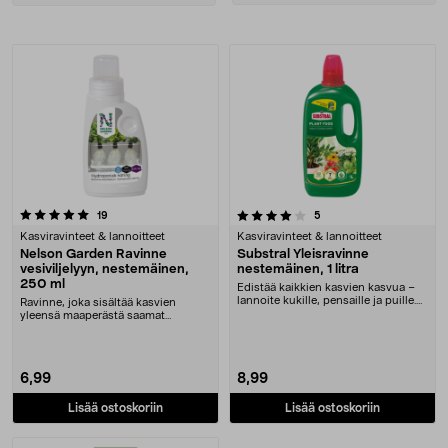
sorting
Tuotteet
4.0 viidestä tähdestä
arvostelut
arvostelut
19
5
Kasviravinteet & lannoitteet
Kasviravinteet & lannoitteet
Nelson Garden Ravinne
Substral Yleisravinne
vesiviljelyyn, nestemäinen,
nestemäinen, 1 litra
250 ml
Edistää kaikkien kasvien kasvua –
lannoite kukille, pensaille ja puille.
Ravinne, joka sisältää kasvien
Nestemä....
yleensä maaperästä saamat
mineraalit. Nelson Gard....
6,99
8,99
Lisää ostoskoriin
Lisää ostoskoriin