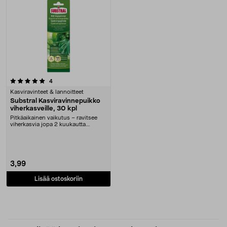
arvostelut
4
Kasviravinteet & lannoitteet
Substral Kasviravinnepuikko
viherkasveille, 30 kpl
Pitkäaikainen vaikutus – ravitsee
viherkasvia jopa 2 kuukautta.
Substral-ravinne....
3,99
Lisää ostoskoriin