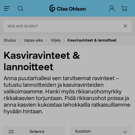
Etusivu
Vapaa-aika
Viljely
Kasviravinteet & lannoitteet
Kasviravinteet &
lannoitteet
Anna puutarhallesi sen tarvitsemat ravinteet –
tutustu lannoitteiden ja kasviravinteiden
valikoimaamme. Hanki myös rikkaruohomyrkky
rikkakasvien torjuntaan. Pidä rikkaruohot poissa ja
anna kasvien kukoistaa tehokkailla ratkaisuillamme
hyvään hintaan.
Select
Suosituin
Tarkenna