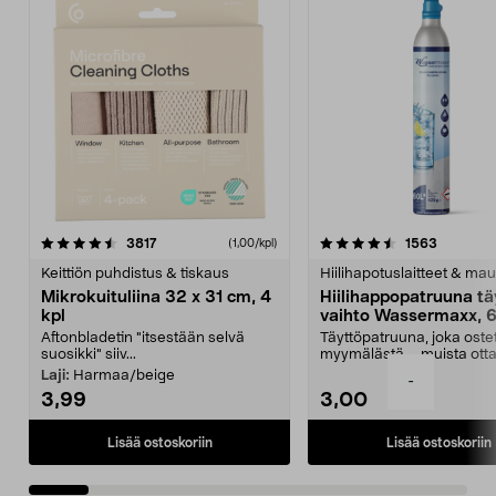
4.5viidestä
arvostelut
4.5viidestä
arvostelu
3817
1563
(1,00/kpl)
tähdestä
t
Keittiön puhdistus & tiskaus
Hiilihapotuslaitteet & mau
Mikrokuituliina 32 x 31 cm, 4
Hiilihappopatruuna tä
kpl
vaihto Wassermaxx, 6
Aftonbladetin "itsestään selvä
Täyttöpatruuna, joka ost
suosikki" siiv...
myymälästä – muista ott
patruuna mukaasi m...
Laji:
Harmaa/beige
-
3,99
3,00
Lisää ostoskoriin
Lisää ostoskoriin