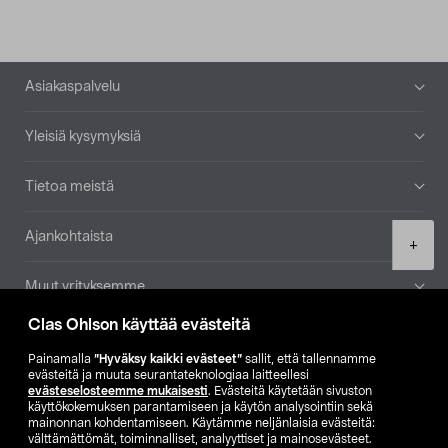
Alatunniste
Asiakaspalvelu
Yleisiä kysymyksiä
Tietoa meistä
Ajankohtaista
Product
+
quantity
Muut yrityksemme
Clas Ohlson käyttää evästeitä
Etsi myymälä
Painamalla
”Hyväksy kaikki evästeet”
sallit, että tallennamme
evästeitä ja muuta seurantateknologiaa laitteellesi
SE
NO
FI
evästeselosteemme mukaisesti
. Evästeitä käytetään sivuston
käyttökokemuksen parantamiseen ja käytön analysointiin sekä
FI
SV
mainonnan kohdentamiseen. Käytämme neljänlaisia evästeitä:
välttämättömät, toiminnalliset, analyyttiset ja mainosevästeet.