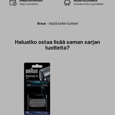
Maksuvaihtoehdot
Nouda myymälästä
Katso ostoehdot
Ilmainen nouto myymälästä
Braun
-
Näytä kaikki tuotteet
Haluatko ostaa lisää saman sarjan
tuotteita?