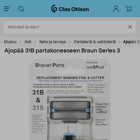
Etusivu
Koti
Keho ja terveys
Partaterät & vaihtoterät
Ajopää 3
Ajopää 31B partakoneeseen Braun Series 3