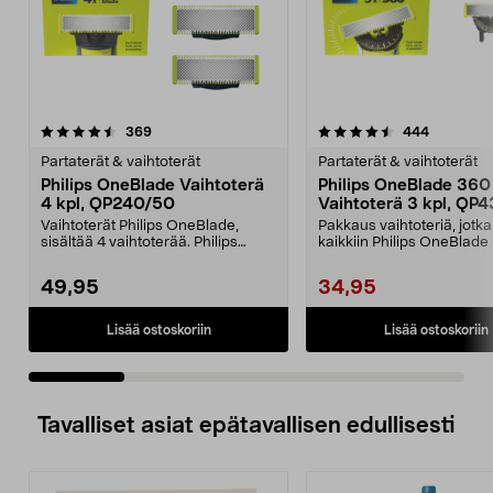
4.5 viidestä
arvostelut
4.5 viidestä
arvostelut
369
444
tähdestä
t
Partaterät & vaihtoterät
Partaterät & vaihtoterät
Philips OneBlade Vaihtoterä
Philips OneBlade 360
4 kpl, QP240/50
Vaihtoterä 3 kpl, QP
Vaihtoterät Philips OneBlade,
Pakkaus vaihtoteriä, jotka
sisältää 4 vaihtoterää. Philips
kaikkiin Philips OneBlade 
OneBlade QP240/50 ...
malleihin (paitsi ...
49,95
34,95
Lisää ostoskoriin
Lisää ostoskoriin
Tavalliset asiat epätavallisen edullisesti