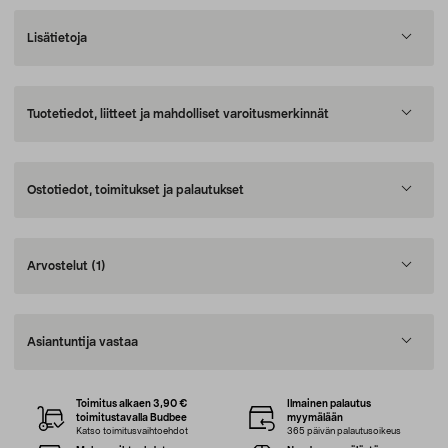
Lisätietoja
Tuotetiedot, liitteet ja mahdolliset varoitusmerkinnät
Ostotiedot, toimitukset ja palautukset
Arvostelut
(1)
Asiantuntija vastaa
Toimitus alkaen 3,90 €
Ilmainen palautus
toimitustavalla Budbee
myymälään
Katso toimitusvaihtoehdot
365 päivän palautusoikeus