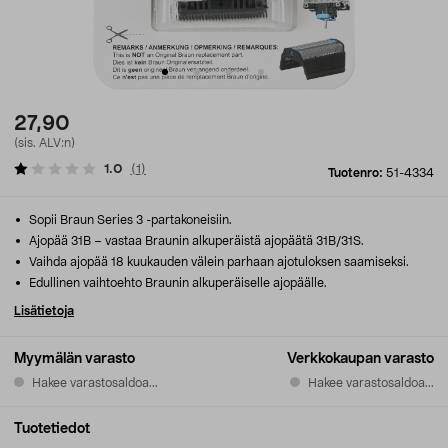
27,90
(sis. ALV:n)
1.0
(
1
)
Tuotenro:
51-4334
Sopii Braun Series 3 -partakoneisiin.
Ajopää 31B – vastaa Braunin alkuperäistä ajopäätä 31B/31S.
Vaihda ajopää 18 kuukauden välein parhaan ajotuloksen saamiseksi.
Edullinen vaihtoehto Braunin alkuperäiselle ajopäälle.
Lisätietoja
Myymälän varasto
Verkkokaupan varasto
Hakee varastosaldoa...
Hakee varastosaldoa...
Tuotetiedot