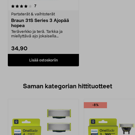
arvostelut
7
Partaterät & vaihtoterät
Braun 31S Series 3 Ajopää
hopea
Teräverkko ja terä. Tarkka ja
miellyttävä ajo jokaisella
kerralla.Teräverkko ja ...
34,90
Lisää ostoskoriin
Saman kategorian hittituotteet
-8%