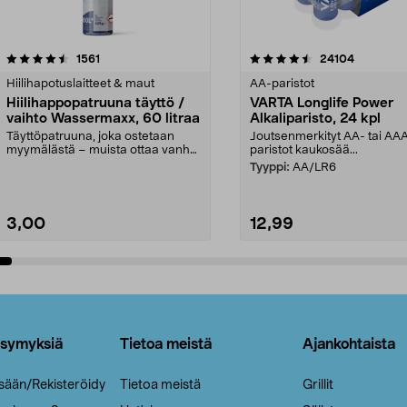
4.5viidestä
arvostelut
4.5viidestä
arvostelut
1561
24104
tähdestä
Hiilihapotuslaitteet & maut
AA-paristot
Hiilihappopatruuna täyttö /
VARTA Longlife Power
vaihto Wassermaxx, 60 litraa
Alkaliparisto, 24 kpl
Täyttöpatruuna, joka ostetaan
Joutsenmerkityt AA- tai AA
myymälästä – muista ottaa vanha
paristot kaukosää...
patruuna mukaasi m...
Tyyppi:
AA/LR6
3,00
12,99
Lisää ostoskoriin
Lisää ostoskoriin
ysymyksiä
Tietoa meistä
Ajankohtaista
isään/Rekisteröidy
Tietoa meistä
Grillit