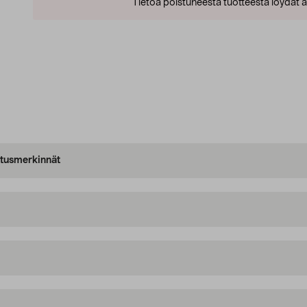
Tietoa poistuneesta tuotteesta löydät al
oitusmerkinnät