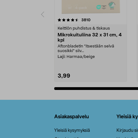
5viidestä
4.5viidestä
arvostelut
3810
tähdestä
tähdestä
Keittiön puhdistus & tiskaus
Mikrokuituliina 32 x 31 cm, 4
kpl
Aftonbladetin "itsestään selvä
suosikki" siiv...
Laji:
Harmaa/beige
3,99
Lisää ostoskoriin
Alatunniste
Asiakaspalvelu
Yleisiä k
Yleisiä kysymyksiä
Kirjaudu s