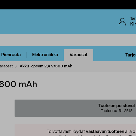
Ter
Ki
Pienrauta
Elektroniikka
Varaosat
Tarjo
araosat
Akku Topcom 2,4 V/600 mAh
/600 mAh
Tuote on poistunut
Tuotenro:
51-2518
Toivottavasti löydät
vastaavan tuotteen
alla o