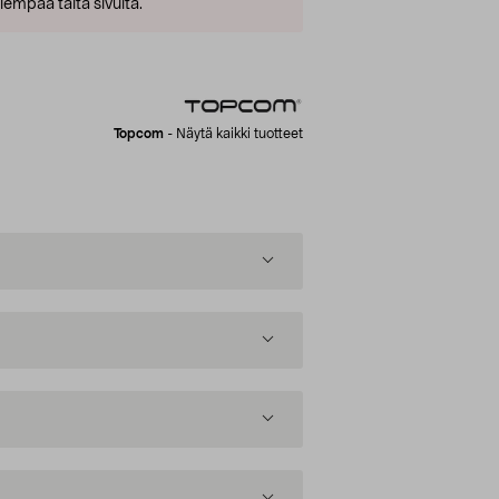
empaa tältä sivulta.
Topcom
-
Näytä kaikki tuotteet