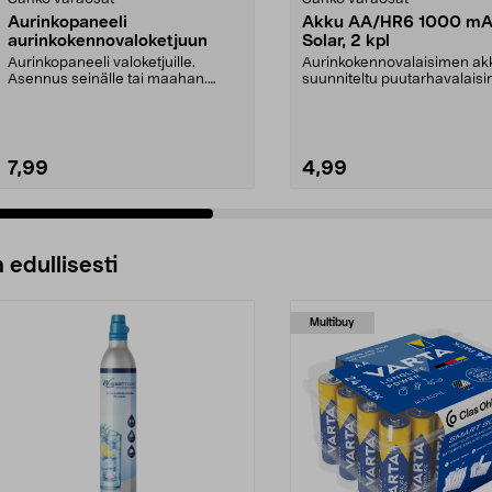
Aurinkopaneeli
Akku AA/HR6 1000 m
aurinkokennovaloketjuun
Solar, 2 kpl
Aurinkopaneeli valoketjuille.
Aurinkokennovalaisimen ak
Asennus seinälle tai maahan.
suunniteltu puutarhavalaisim
Syttyy ja sammuu auto...
jotka toimivat aur...
7,99
4,99
 edullisesti
Multibuy