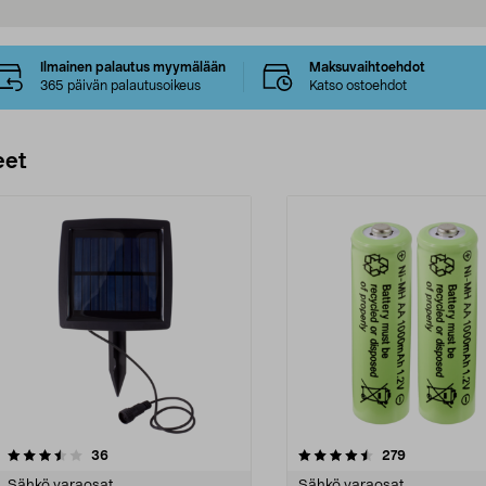
Ilmainen palautus myymälään
Maksuvaihtoehdot
365 päivän palautusoikeus
Katso ostoehdot
eet
4.5 viidestä
arvostelut
4.5 viidestä
arvostelut
36
279
tähdestä
Sähkö varaosat
Sähkö varaosat