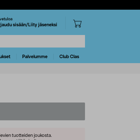
vetuloa
rjaudu sisään/Liity jäseneksi
ukset
Palvelumme
Club Clas
levien tuotteiden joukosta.