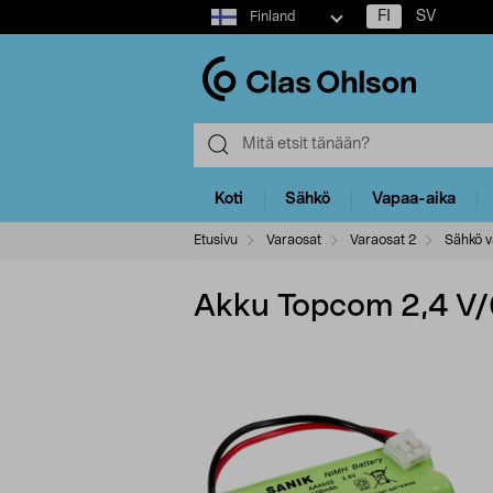
Select
FI
SV
Finland
market
Koti
Sähkö
Vapaa-aika
Etusivu
Varaosat
Varaosat 2
Sähkö v
Akku Topcom 2,4 V