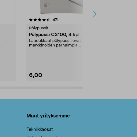
4.5viidestä
arvostelut
4.5
471
6
tähdestä
tähdestä
Pölypussit
Kierrätys & ro
Pölypussi C3100, 4 kpl
Roskapussi,
kahvat, 30 l
Laadukkaat pölypussit ovat
markkinoiden parhaimpia.
A-
Testivoittaja 
Kestävä, jopa 50 % suurempi ...
roskapussi u
Roskapussi, jo
6,00
2,00
Lisää ostoskoriin
Lisää
Muut yrityksemme
Tekniikkaosat