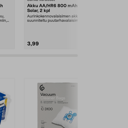
Ah
Akku AA/HR6 800 mAh
Ladattava 
Solar, 2 kpl
3,2V/600m
kpl
ku,
Aurinkokennovalaisimen akku,
Varaosa North
iin,
suunniteltu puutarhavalaisimiin,
aurinkokenno
jotka toimivat aur...
Ladattava liti
3,99
10,99