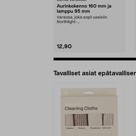
Aurinkokenno 160 mm ja
lamppu 95 mm
Varaosa, joka sopii useisiin
Northlight-
aurinkokennovalaisimiin ja -
koreihin. Au...
12,90
Tavalliset asiat epätavallisen