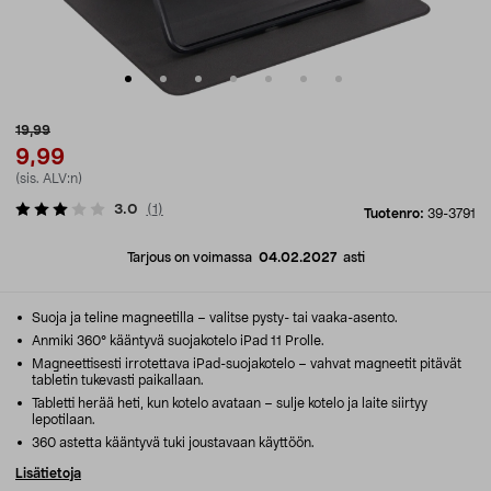
19,99
9,99
(sis. ALV:n)
3.0
(
1
)
Tuotenro:
39-3791
Tarjous on voimassa
04.02.2027
asti
Suoja ja teline magneetilla – valitse pysty- tai vaaka-asento.
Anmiki 360° kääntyvä suojakotelo iPad 11 Prolle.
Magneettisesti irrotettava iPad-suojakotelo – vahvat magneetit pitävät
tabletin tukevasti paikallaan.
Tabletti herää heti, kun kotelo avataan – sulje kotelo ja laite siirtyy
lepotilaan.
360 astetta kääntyvä tuki joustavaan käyttöön.
Lisätietoja