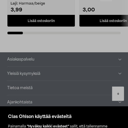
patruuna mukaasi m...
Laji:
Harmaa/beige
3,99
3,00
Lisää ostoskoriin
Lisää ostoskoriin
Alatunniste
Asiakaspalvelu
Yleisiä kysymyksiä
Tietoa meistä
Product
+
quantity
Ajankohtaista
Clas Ohlson käyttää evästeitä
Muut yrityksemme
Painamalla
”Hyväksy kaikki evästeet”
sallit, että tallennamme