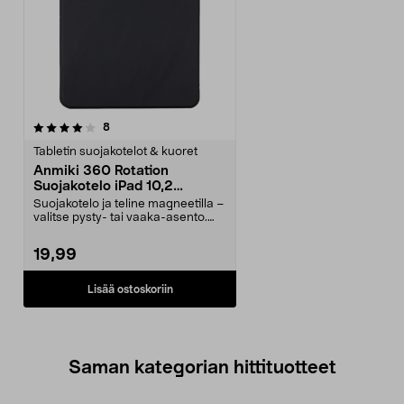
arvostelut
8
Tabletin suojakotelot & kuoret
Anmiki 360 Rotation
Suojakotelo iPad 10,2
tuumaa (7., 8. ja 9. sukupolvi)
Suojakotelo ja teline magneetilla –
valitse pysty- tai vaaka-asento.
Anmiki 360°...
19,99
Lisää ostoskoriin
Saman kategorian hittituotteet