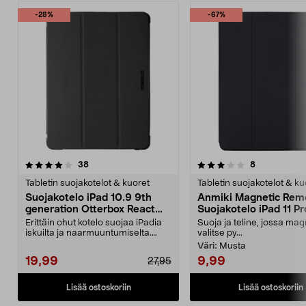
-28%
-67%
3.5 viidestä
arvostelut
4.0 viidestä
arvostelut
38
8
tähdestä
t
Tabletin suojakotelot & kuoret
Tabletin suojakotelot & ku
Suojakotelo iPad 10.9 9th
Anmiki Magnetic Rem
generation Otterbox React
Suojakotelo iPad 11 Pr
Folio
Erittäin ohut kotelo suojaa iPadia
Suoja ja teline, jossa mag
iskuilta ja naarmuuntumiselta.
valitse py...
Otterbox React...
Väri:
Musta
19,99
9,99
27,95
Lisää ostoskoriin
Lisää ostoskoriin