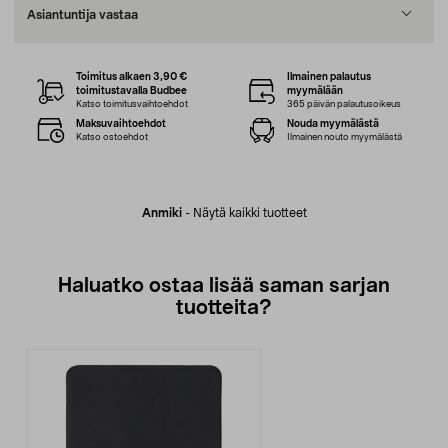
Asiantuntija vastaa
Toimitus alkaen 3,90 €
Ilmainen palautus
toimitustavalla Budbee
myymälään
Katso toimitusvaihtoehdot
365 päivän palautusoikeus
Maksuvaihtoehdot
Nouda myymälästä
Katso ostoehdot
Ilmainen nouto myymälästä
Anmiki
-
Näytä kaikki tuotteet
Haluatko ostaa lisää saman sarjan
tuotteita?