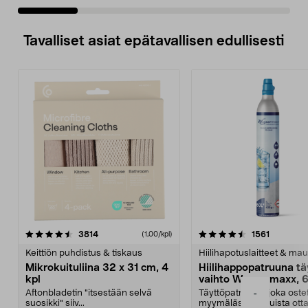
Tavalliset asiat epätavallisen edullisesti
4.5viidestä
arvostelut
4.5viidestä
arvostelu
3814
1561
(1,00/kpl)
tähdestä
t
Keittiön puhdistus & tiskaus
Hiilihapotuslaitteet & mau
Mikrokuituliina 32 x 31 cm, 4
Hiilihappopatruuna tä
kpl
vaihto Wassermaxx, 6
Aftonbladetin "itsestään selvä
Täyttöpatruuna, joka ost
-
suosikki" siiv...
myymälästä – muista ott