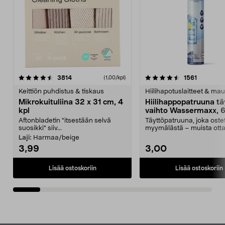
4.5viidestä
arvostelut
4.5viidestä
arvostelu
3814
1561
(1,00/kpl)
tähdestä
t
Keittiön puhdistus & tiskaus
Hiilihapotuslaitteet & mau
Mikrokuituliina 32 x 31 cm, 4
Hiilihappopatruuna tä
kpl
vaihto Wassermaxx, 6
Aftonbladetin "itsestään selvä
Täyttöpatruuna, joka ost
suosikki" siiv...
myymälästä – muista ott
patruuna mukaasi m...
Laji:
Harmaa/beige
3,99
3,00
Lisää ostoskoriin
Lisää ostoskoriin