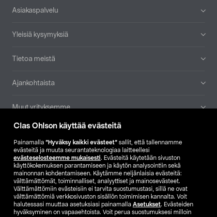
Alatunniste
Asiakaspalvelu
Yleisiä kysymyksiä
Tietoa meistä
Ajankohtaista
Muut yrityksemme
Clas Ohlson käyttää evästeitä
Etsi myymälä
Painamalla
”Hyväksy kaikki evästeet”
sallit, että tallennamme
evästeitä ja muuta seurantateknologiaa laitteellesi
SE
NO
FI
evästeselosteemme mukaisesti
. Evästeitä käytetään sivuston
käyttökokemuksen parantamiseen ja käytön analysointiin sekä
FI
SV
mainonnan kohdentamiseen. Käytämme neljänlaisia evästeitä:
välttämättömät, toiminnalliset, analyyttiset ja mainosevästeet.
Välttämättömiin evästeisiin ei tarvita suostumustasi, sillä ne ovat
välttämättömiä verkkosivuston sisällön toimimisen kannalta. Voit
halutessasi muuttaa asetuksiasi painamalla
Asetukset
. Evästeiden
hyväksyminen on vapaaehtoista. Voit perua suostumuksesi milloin