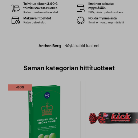
Toimitus alkaen 3,90 €
Ilmainen palautus
toimitustavalla Budbee
myymälään
Katso toimitusvaihtoehdot
365 päivän palautusoikeus
Maksuvaihtoehdot
Nouda myymälästä
Katso ostoehdot
Ilmainen nouto myymälästä
Anthon Berg
-
Näytä kaikki tuotteet
Saman kategorian hittituotteet
-80%