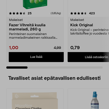
4.5 viidestä
arvostelut
4.5 viidestä
arvostelut
25
423
(3,85/kg)
tähdestä
t
Makeiset
Makeiset
Fazer Vihreitä kuulia
Kick Original
marmeladi, 260 g
Kick Original – perinteine
lakritsitoffee jo vuodesta 
Perinteinen suomalainen
Helppo pitää mukana...
marmeladimakeinen raikkaalla
päärynänmaulla. Fazer Vihre...
1,00
0,79
4,99
Lue lisää
Lisää ostoskoriin
Tavalliset asiat epätavallisen edullisesti