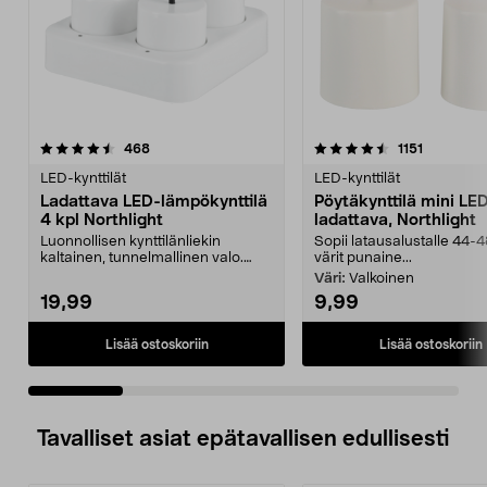
4.5 viidestä
arvostelut
4.5 viidestä
arvostelut
468
1151
tähdestä
t
LED-kynttilät
LED-kynttilät
Ladattava LED-lämpökynttilä
Pöytäkynttilä mini LED
4 kpl Northlight
ladattava, Northlight
Luonnollisen kynttilänliekin
Sopii latausalustalle 44-
kaltainen, tunnelmallinen valo.
värit punaine...
Northlight LED-lämp...
Väri:
Valkoinen
19,99
9,99
Lisää ostoskoriin
Lisää ostoskoriin
Tavalliset asiat epätavallisen edullisesti