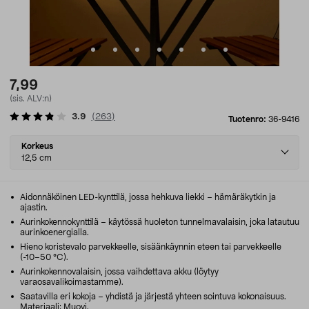
7,99
(sis. ALV:n)
3.9
(
263
)
Tuotenro:
36-9416
Select
Korkeus
variant
12,5 cm
Aidonnäköinen LED-kynttilä, jossa hehkuva liekki – hämäräkytkin ja
ajastin.
Aurinkokennokynttilä – käytössä huoleton tunnelmavalaisin, joka latautuu
aurinkoenergialla.
Hieno koristevalo parvekkeelle, sisäänkäynnin eteen tai parvekkeelle
(-10–50 °C).
Aurinkokennovalaisin, jossa vaihdettava akku (löytyy
varaosavalikoimastamme).
Saatavilla eri kokoja – yhdistä ja järjestä yhteen sointuva kokonaisuus.
Materiaali: Muovi.