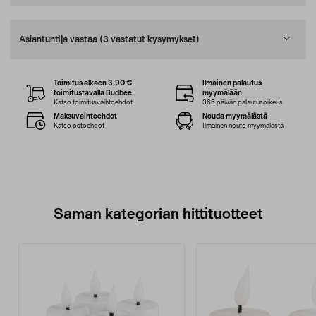
Asiantuntija vastaa
(3 vastatut kysymykset)
Toimitus alkaen 3,90 €
Ilmainen palautus
toimitustavalla Budbee
myymälään
Katso toimitusvaihtoehdot
365 päivän palautusoikeus
Maksuvaihtoehdot
Nouda myymälästä
Katso ostoehdot
Ilmainen nouto myymälästä
Saman kategorian hittituotteet