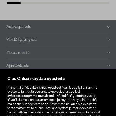
Alatunniste
Asiakaspalvelu
Yleisiä kysymyksiä
Tietoa meistä
Ajankohtaista
Clas Ohlson käyttää evästeitä
Muut yrityksemme
Painamalla
”Hyväksy kaikki evästeet”
sallit, että tallennamme
Etsi myymälä
evästeitä ja muuta seurantateknologiaa laitteellesi
evästeselosteemme mukaisesti
. Evästeitä käytetään sivuston
käyttökokemuksen parantamiseen ja käytön analysointiin sekä
mainonnan kohdentamiseen. Käytämme neljänlaisia evästeitä:
SE
NO
FI
välttämättömät, toiminnalliset, analyyttiset ja mainosevästeet.
Välttämättömiin evästeisiin ei tarvita suostumustasi, sillä ne ovat
FI
SV