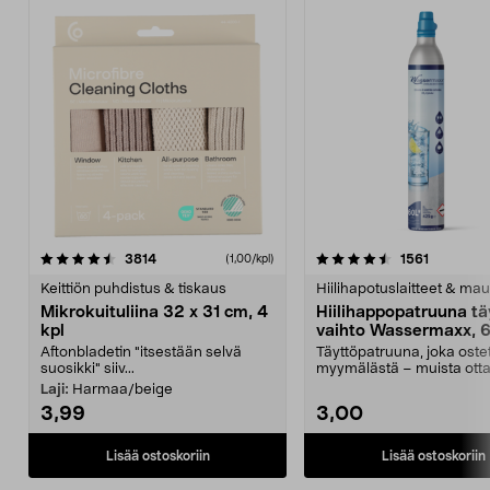
4.5viidestä
arvostelut
4.5viidestä
arvostelu
3814
1561
(1,00/kpl)
tähdestä
t
Keittiön puhdistus & tiskaus
Hiilihapotuslaitteet & mau
Mikrokuituliina 32 x 31 cm, 4
Hiilihappopatruuna tä
kpl
vaihto Wassermaxx, 6
Aftonbladetin "itsestään selvä
Täyttöpatruuna, joka ost
suosikki" siiv...
myymälästä – muista ott
patruuna mukaasi m...
Laji:
Harmaa/beige
3,99
3,00
Lisää ostoskoriin
Lisää ostoskoriin