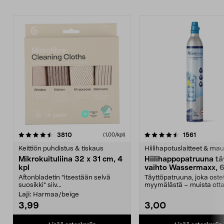
4.5viidestä
arvostelut
4.5viidestä
arvostelu
3810
1561
(1,00/kpl)
tähdestä
t
Keittiön puhdistus & tiskaus
Hiilihapotuslaitteet & mau
Mikrokuituliina 32 x 31 cm, 4
Hiilihappopatruuna tä
kpl
vaihto Wassermaxx, 6
Aftonbladetin "itsestään selvä
Täyttöpatruuna, joka ost
suosikki" siiv...
myymälästä – muista ott
patruuna mukaasi m...
Laji:
Harmaa/beige
3,99
3,00