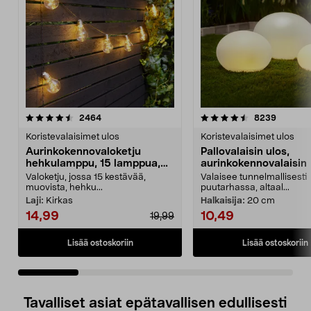
4.5 viidestä
arvostelut
4.5 viidestä
arvostel
2464
8239
tähdestä
t
Koristevalaisimet ulos
Koristevalaisimet ulos
Aurinkokennovaloketju
Pallovalaisin ulos,
hehkulamppu, 15 lamppua,
aurinkokennovalaisin
7,2 m
Valoketju, jossa 15 kestävää,
Valaisee tunnelmallisesti
muovista, hehku...
puutarhassa, altaal...
Laji:
Kirkas
Halkaisija:
20 cm
14,99
10,49
19,99
Lisää ostoskoriin
Lisää ostoskoriin
Tavalliset asiat epätavallisen edullisesti