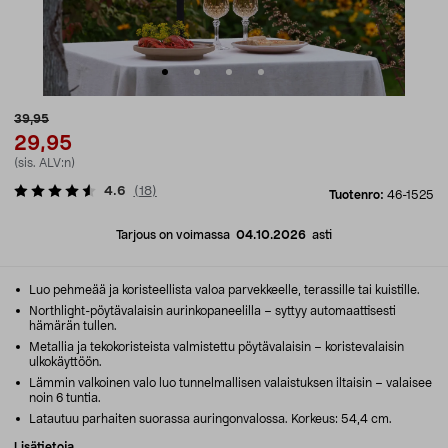
39,95
29,95
(sis. ALV:n)
4.6
(
18
)
Tuotenro:
46-1525
Tarjous on voimassa
04.10.2026
asti
Luo pehmeää ja koristeellista valoa parvekkeelle, terassille tai kuistille.
Northlight-pöytävalaisin aurinkopaneelilla – syttyy automaattisesti
hämärän tullen.
Metallia ja tekokoristeista valmistettu pöytävalaisin – koristevalaisin
ulkokäyttöön.
Lämmin valkoinen valo luo tunnelmallisen valaistuksen iltaisin – valaisee
noin 6 tuntia.
Latautuu parhaiten suorassa auringonvalossa. Korkeus: 54,4 cm.
Lisätietoja