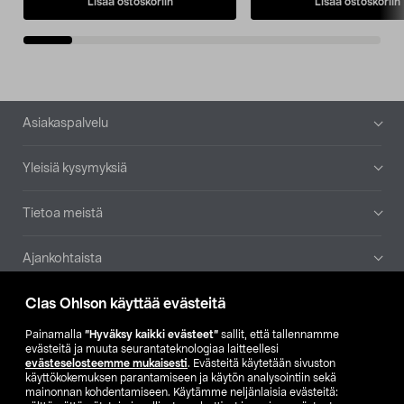
Lisää ostoskoriin
Lisää ostoskoriin
Alatunniste
Asiakaspalvelu
Yleisiä kysymyksiä
Tietoa meistä
Ajankohtaista
Clas Ohlson käyttää evästeitä
Muut yrityksemme
Painamalla
”Hyväksy kaikki evästeet”
sallit, että tallennamme
Etsi myymälä
evästeitä ja muuta seurantateknologiaa laitteellesi
evästeselosteemme mukaisesti
. Evästeitä käytetään sivuston
käyttökokemuksen parantamiseen ja käytön analysointiin sekä
mainonnan kohdentamiseen. Käytämme neljänlaisia evästeitä:
SE
NO
FI