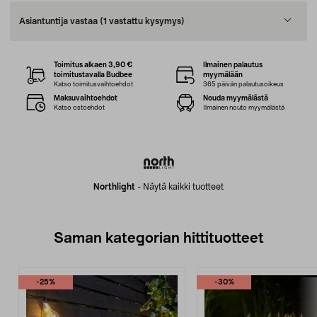
Asiantuntija vastaa
(1 vastattu kysymys)
Toimitus alkaen 3,90 €
Ilmainen palautus
toimitustavalla Budbee
myymälään
Katso toimitusvaihtoehdot
365 päivän palautusoikeus
Maksuvaihtoehdot
Nouda myymälästä
Katso ostoehdot
Ilmainen nouto myymälästä
Northlight
-
Näytä kaikki tuotteet
Saman kategorian hittituotteet
-25%
-30%