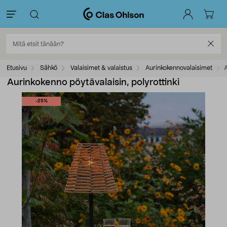
Etusivu
Sähkö
Valaisimet & valaistus
Aurinkokennovalaisimet
A
Aurinkokenno pöytävalaisin, polyrottinki
-25%