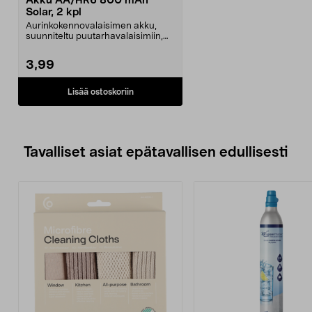
Akku AA/HR6 800 mAh
Solar, 2 kpl
Aurinkokennovalaisimen akku,
suunniteltu puutarhavalaisimiin,
jotka toimivat aur...
3,99
Lisää ostoskoriin
Tavalliset asiat epätavallisen edullisesti