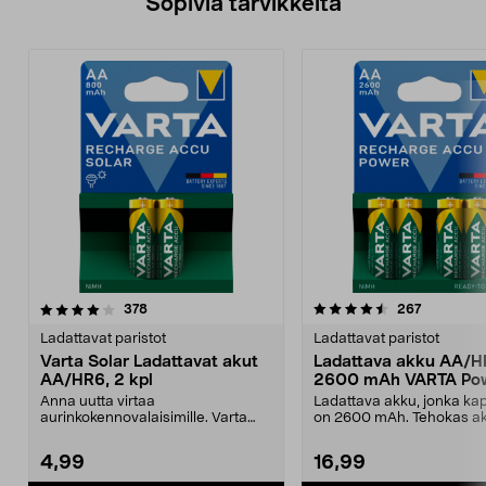
Sopivia tarvikkeita
4.5viidestä
arvostelut
4.5viidestä
arvostelut
378
267
tähdestä
t
Ladattavat paristot
Ladattavat paristot
Varta Solar Ladattavat akut
Ladattava akku AA/
AA/HR6, 2 kpl
2600 mAh VARTA Po
Anna uutta virtaa
Ladattava akku, jonka kap
aurinkokennovalaisimille. Varta
on 2600 mAh. Tehokas a
Solar AA-akut aurinkokennovala...
paljon virtaa vaati...
4,99
16,99