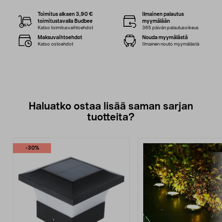
Toimitus alkaen 3,90 €
Ilmainen palautus
toimitustavalla Budbee
myymälään
Katso toimitusvaihtoehdot
365 päivän palautusoikeus
Maksuvaihtoehdot
Nouda myymälästä
Katso ostoehdot
Ilmainen nouto myymälästä
Haluatko ostaa lisää saman sarjan
tuotteita?
-30%