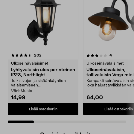
3.5 viidestä
arvostelut
4.5 viidestä
arvostelut
202
4
tähdestä
t
Ulkoseinävalaisimet
Ulkoseinävalaisimet
Lyhtyvalaisin ulos perinteinen
Ulkoseinävalaisin,
IP23, Northlight
tallivalaisin Vega mini
Konstsmide
Julkisivujen ja sisäänkäyntien
Kompakti seinävalaisin sin
valaisemiseen....
joka haluat tyylikkään va
sisäänkäyntiin...
Väri:
Musta
14,99
64,00
Lisää ostoskoriin
Lisää ostoskoriin