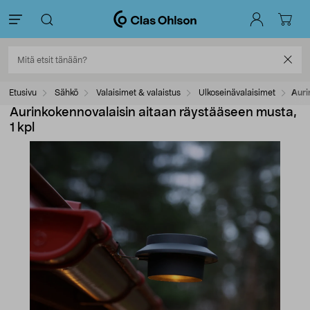
Etusivu
Sähkö
Valaisimet & valaistus
Ulkoseinävalaisimet
Auri
Aurinkokennovalaisin aitaan räystääseen musta,
1 kpl