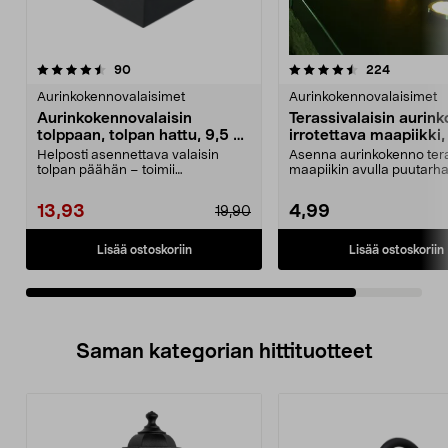
4.5viidestä
arvostelut
arvostelut
90
224
tähdestä
Aurinkokennovalaisimet
Aurinkokennovalaisimet
Aurinkokennovalaisin
Terassivalaisin aurin
tolppaan, tolpan hattu, 9,5 x
irrotettava maapiikki, 
9,5 cm
Helposti asennettava valaisin
Asenna aurinkokenno teras
tolpan päähän – toimii
maapiikin avulla puutarh
aurinkoenergialla, johtoja ...
kulkureittien varre...
13,93
4,99
19,90
Lisää ostoskoriin
Lisää ostoskoriin
Saman kategorian hittituotteet