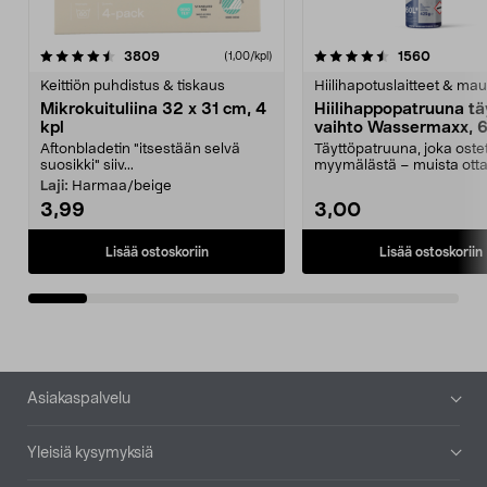
4.5viidestä
arvostelut
4.5viidestä
arvostel
3809
1560
(1,00/kpl)
tähdestä
t
Keittiön puhdistus & tiskaus
Hiilihapotuslaitteet & mau
Mikrokuituliina 32 x 31 cm, 4
Hiilihappopatruuna tä
kpl
vaihto Wassermaxx, 6
Aftonbladetin "itsestään selvä
Täyttöpatruuna, joka ost
suosikki" siiv...
myymälästä – muista ott
patruuna mukaasi m...
Laji:
Harmaa/beige
3,99
3,00
Lisää ostoskoriin
Lisää ostoskoriin
Alatunniste
Asiakaspalvelu
Yleisiä kysymyksiä