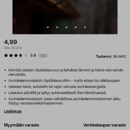
4,99
(sis. ALV:n)
3.6
(
165
)
Tuotenro:
36-9412
Kiinnitä valaisin räystäskouruun ja kohdista lämmin ja hieno valo seinän
vierustalle.
Aurinkokennovalaisin räystäskouruihin – myös aitaan tai näkösuojaan.
Valaisen talon, autotallin tai vajan vierusta aurinkoenergialla.
Latautuu päivällä ja syttyy automaattisesti illan hämärtyessä.
Aurinkokennovalaisin, jossa vaihdettava aurinkokennovalaisimen akku
(löytyy varaosavalikoimastamme).
Lisätietoja
Myymälän varasto
Verkkokaupan varasto