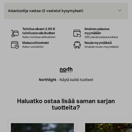
Asiantuntija vastaa
(2 vastatut kysymykset)
Toimitus alkaen 3,90 €
Ilmainen palautus
toimitustavalla Budbee
myymälään
Katso toimitusvaihtoehdot
365 päivän palautusoikeus
Maksuvaihtoehdot
Nouda myymälästä
Katso ostoehdot
Ilmainen nouto myymälästä
Northlight
-
Näytä kaikki tuotteet
Haluatko ostaa lisää saman sarjan
tuotteita?