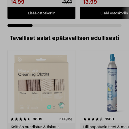
14,99
13,99
19,99
Lisää ostoskoriin
Lisää ostoskoriin
Tavalliset asiat epätavallisen edullisesti
4.5viidestä
arvostelut
4.5viidestä
arvostel
3809
1560
(1,00/kpl)
tähdestä
t
Keittiön puhdistus & tiskaus
Hiilihapotuslaitteet & mau