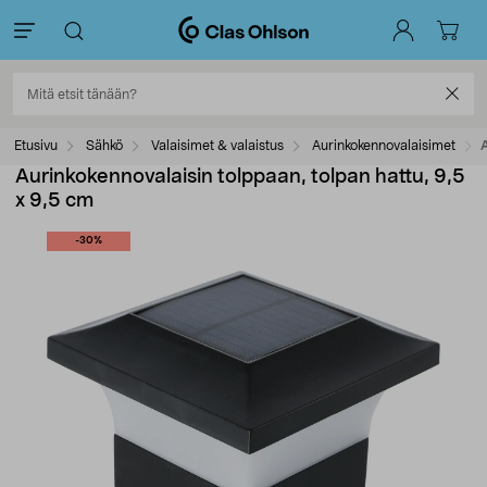
Etusivu
Sähkö
Valaisimet & valaistus
Aurinkokennovalaisimet
A
Aurinkokennovalaisin tolppaan, tolpan hattu, 9,5
x 9,5 cm
-30%