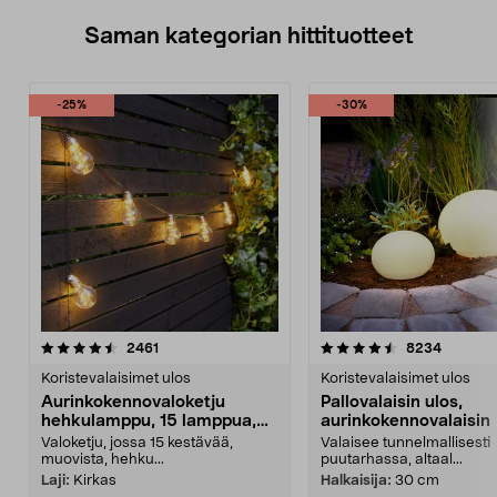
Saman kategorian hittituotteet
-25%
-30%
4.5 viidestä
arvostelut
4.5 viidestä
arvostel
2461
8234
tähdestä
t
Koristevalaisimet ulos
Koristevalaisimet ulos
Aurinkokennovaloketju
Pallovalaisin ulos,
hehkulamppu, 15 lamppua,
aurinkokennovalaisin
7,2 m
Valoketju, jossa 15 kestävää,
Valaisee tunnelmallisesti
muovista, hehku...
puutarhassa, altaal...
Laji:
Kirkas
Halkaisija:
30 cm