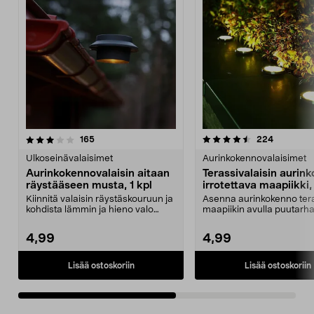
4.5viidestä
arvostelut
4.0viidestä
arvostelut
165
224
tähdestä
t
Ulkoseinävalaisimet
Aurinkokennovalaisimet
Aurinkokennovalaisin aitaan
Terassivalaisin aurin
räystääseen musta, 1 kpl
irrotettava maapiikki, 
Kiinnitä valaisin räystäskouruun ja
Asenna aurinkokenno teras
kohdista lämmin ja hieno valo
maapiikin avulla puutarh
seinän vierust...
kulkureittien varre...
4,99
4,99
Lisää ostoskoriin
Lisää ostoskoriin