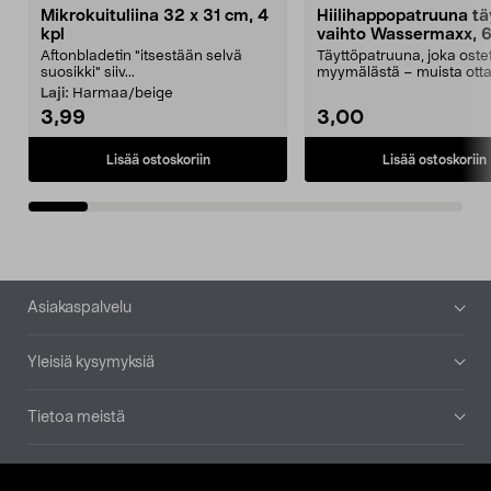
Mikrokuituliina 32 x 31 cm, 4
Hiilihappopatruuna tä
kpl
vaihto Wassermaxx, 6
Aftonbladetin "itsestään selvä
Täyttöpatruuna, joka ost
suosikki" siiv...
myymälästä – muista ott
patruuna mukaasi m...
Laji:
Harmaa/beige
3,99
3,00
Lisää ostoskoriin
Lisää ostoskoriin
Alatunniste
Asiakaspalvelu
Yleisiä kysymyksiä
Tietoa meistä
Ajankohtaista