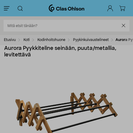
Etusivu
Koti
Kodinhoitohuone
Pyykinkuivaustelineet
Aurora Pyy
Aurora Pyykkiteline seinään, puuta/metallia,
levitettävä