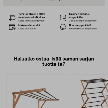
Toimitus alkaen 3,90 €
Ilmainen palautus
toimitustavalla Budbee
myymälään
Katso toimitusvaihtoehdot
365 päivän palautusoikeus
Maksuvaihtoehdot
Nouda myymälästä
Katso ostoehdot
Ilmainen nouto myymälästä
Haluatko ostaa lisää saman sarjan
tuotteita?