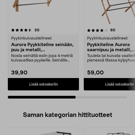
4.0viidestä
arvostelut
arvostelut
30
60
0.0 viidestä
tähdestä
t
Pyykinkuivaustelineet
Pyykinkuivaustelineet
Aurora Pyykkiteline seinään,
Pyykkiteline Aurora
puu ja metalli,
saarnipuu ja metalli,
kokoontaitettava
kokoontaitettava
Nosta seinältä esiin jopa 4 metriä
Tuuleta tai kuivata vaattei
kuivaustilaa pyykeille. Seinälle
pienessä tilassa kylpyhu
asennettava ...
kodinhoitohuonees...
39,90
59,00
Lisää ostoskoriin
Lisää ostoskoriin
Saman kategorian hittituotteet