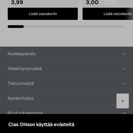
3,99
3,00
Lisää ostoskoriin
Lisää ostoskoriin
Alatunniste
Asiakaspalvelu
Yleisiä kysymyksiä
Tietoa meistä
Ajankohtaista
Product
+
quantity
Muut yrityksemme
Clas Ohlson käyttää evästeitä
Etsi myymälä