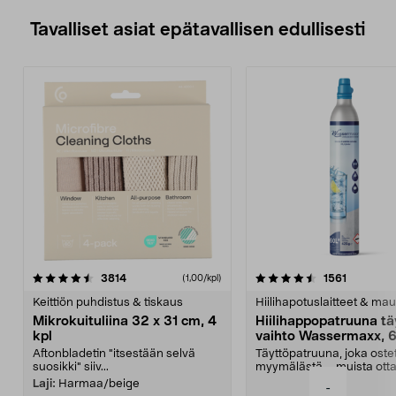
Tavalliset asiat epätavallisen edullisesti
4.5viidestä
arvostelut
4.5viidestä
arvostelu
3814
1561
(1,00/kpl)
tähdestä
t
Keittiön puhdistus & tiskaus
Hiilihapotuslaitteet & mau
Mikrokuituliina 32 x 31 cm, 4
Hiilihappopatruuna tä
kpl
vaihto Wassermaxx, 6
Aftonbladetin "itsestään selvä
Täyttöpatruuna, joka ost
suosikki" siiv...
myymälästä – muista ott
patruuna mukaasi m...
Laji:
Harmaa/beige
-