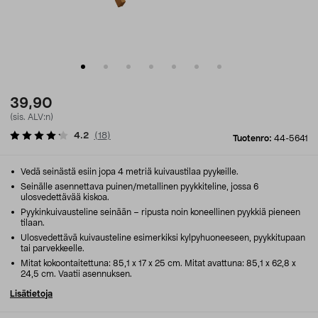
39,90
(sis. ALV:n)
4.2
(
18
)
Tuotenro:
44-5641
Vedä seinästä esiin jopa 4 metriä kuivaustilaa pyykeille.
Seinälle asennettava puinen/metallinen pyykkiteline, jossa 6
ulosvedettävää kiskoa.
Pyykinkuivausteline seinään – ripusta noin koneellinen pyykkiä pieneen
tilaan.
Ulosvedettävä kuivausteline esimerkiksi kylpyhuoneeseen, pyykkitupaan
tai parvekkeelle.
Mitat kokoontaitettuna: 85,1 x 17 x 25 cm. Mitat avattuna: 85,1 x 62,8 x
24,5 cm. Vaatii asennuksen.
Lisätietoja