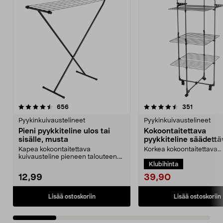
4.5 viidestä
arvostelut
4.5 viidestä
arvostelut
656
351
tähdestä
t
Pyykinkuivaustelineet
Pyykinkuivaustelineet
Pieni pyykkiteline ulos tai
Kokoontaitettava
sisälle, musta
pyykkiteline säädettä
117,5–180 cm
Kapea kokoontaitettava
Korkea kokoontaitettava
kuivausteline pieneen talouteen.
kuivausteline sisä- ja ulk
Klubihinta
Ripustuspituus noin 5,5 ...
– reilusti kuivausti...
39,90
12,99
Lisää ostoskoriin
Lisää ostoskoriin