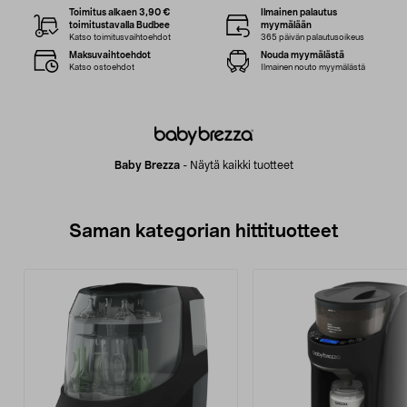
Toimitus alkaen 3,90 €
Ilmainen palautus
toimitustavalla Budbee
myymälään
Katso toimitusvaihtoehdot
365 päivän palautusoikeus
Maksuvaihtoehdot
Nouda myymälästä
Katso ostoehdot
Ilmainen nouto myymälästä
Baby Brezza
-
Näytä kaikki tuotteet
Saman kategorian hittituotteet