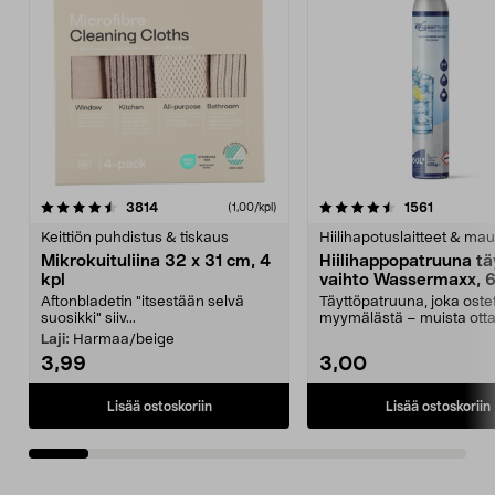
4.5viidestä
arvostelut
4.5viidestä
arvostelu
3814
1561
(1,00/kpl)
tähdestä
t
Keittiön puhdistus & tiskaus
Hiilihapotuslaitteet & mau
Mikrokuituliina 32 x 31 cm, 4
Hiilihappopatruuna tä
kpl
vaihto Wassermaxx, 6
Aftonbladetin "itsestään selvä
Täyttöpatruuna, joka ost
suosikki" siiv...
myymälästä – muista ott
patruuna mukaasi m...
Laji:
Harmaa/beige
3,99
3,00
Lisää ostoskoriin
Lisää ostoskoriin