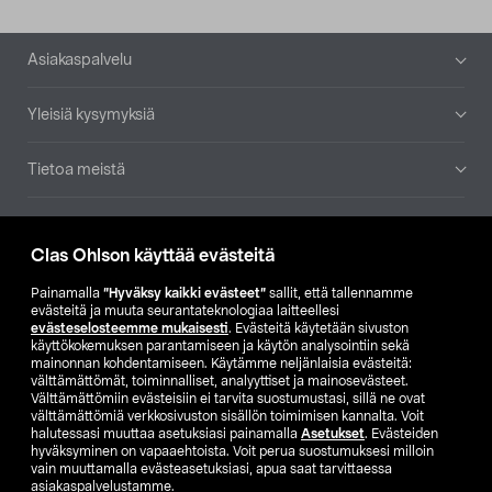
Alatunniste
Asiakaspalvelu
Yleisiä kysymyksiä
Tietoa meistä
Ajankohtaista
Clas Ohlson käyttää evästeitä
Muut yrityksemme
Painamalla
”Hyväksy kaikki evästeet”
sallit, että tallennamme
evästeitä ja muuta seurantateknologiaa laitteellesi
evästeselosteemme mukaisesti
. Evästeitä käytetään sivuston
Etsi myymälä
käyttökokemuksen parantamiseen ja käytön analysointiin sekä
mainonnan kohdentamiseen. Käytämme neljänlaisia evästeitä:
välttämättömät, toiminnalliset, analyyttiset ja mainosevästeet.
SE
NO
FI
Välttämättömiin evästeisiin ei tarvita suostumustasi, sillä ne ovat
välttämättömiä verkkosivuston sisällön toimimisen kannalta. Voit
FI
SV
halutessasi muuttaa asetuksiasi painamalla
Asetukset
. Evästeiden
hyväksyminen on vapaaehtoista. Voit perua suostumuksesi milloin
vain muuttamalla evästeasetuksiasi, apua saat tarvittaessa
asiakaspalvelustamme.