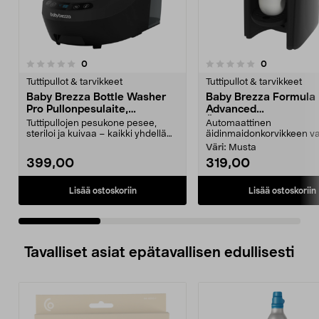
arvostelut
arvostelut
0
0
0.0 viidestä
0.0 viidestä
tähdestä
t
Tuttipullot & tarvikkeet
Tuttipullot & tarvikkeet
Baby Brezza Bottle Washer
Baby Brezza Formula 
Pro Pullonpesulaite,
Advanced
sterilointilaite ja kuivain
Äidinmaidonkorvikke
Tuttipullojen pesukone pesee,
Automaattinen
valmistuslaite
steriloi ja kuivaa – kaikki yhdellä
äidinmaidonkorvikkeen val
kerralla. Baby...
Väri:
Musta
399,00
319,00
Lisää ostoskoriin
Lisää ostoskoriin
Tavalliset asiat epätavallisen edullisesti