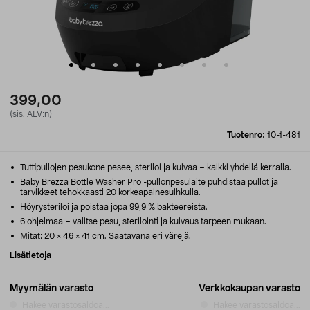
399,00
(sis. ALV:n)
Tuotenro:
10-1-481
Tuttipullojen pesukone pesee, steriloi ja kuivaa – kaikki yhdellä kerralla.
Baby Brezza Bottle Washer Pro -pullonpesulaite puhdistaa pullot ja
tarvikkeet tehokkaasti 20 korkeapainesuihkulla.
Höyrysteriloi ja poistaa jopa 99,9 % bakteereista.
6 ohjelmaa – valitse pesu, sterilointi ja kuivaus tarpeen mukaan.
Mitat: 20 × 46 × 41 cm. Saatavana eri värejä.
Lisätietoja
Myymälän varasto
Verkkokaupan varasto
Hakee varastosaldoa...
Hakee varastosaldoa...