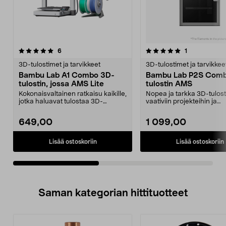
5.0viidestä
arvostelut
arvostelut
6
1
0.0 viidestä
tähdestä
t
3D-tulostimet ja tarvikkeet
3D-tulostimet ja tarvikkee
Bambu Lab A1 Combo 3D-
Bambu Lab P2S Comb
tulostin, jossa AMS Lite
tulostin AMS
Kokonaisvaltainen ratkaisu kaikille,
Nopea ja tarkka 3D-tulost
jotka haluavat tulostaa 3D-
vaativiin projekteihin ja
tulosteita – nop...
tuotantokäyttöön suurilla .
649,00
1 099,00
Lisää ostoskoriin
Lisää ostoskoriin
Saman kategorian hittituotteet