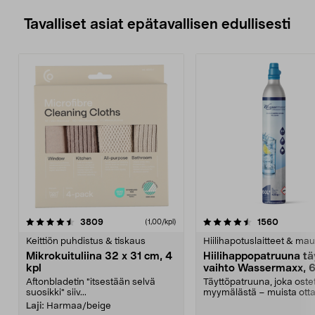
Tavalliset asiat epätavallisen edullisesti
4.5viidestä
arvostelut
4.5viidestä
arvostel
3809
1560
(1,00/kpl)
tähdestä
t
Keittiön puhdistus & tiskaus
Hiilihapotuslaitteet & mau
Mikrokuituliina 32 x 31 cm, 4
Hiilihappopatruuna tä
kpl
vaihto Wassermaxx, 6
Aftonbladetin "itsestään selvä
Täyttöpatruuna, joka ost
suosikki" siiv...
myymälästä – muista ott
patruuna mukaasi m...
Laji:
Harmaa/beige