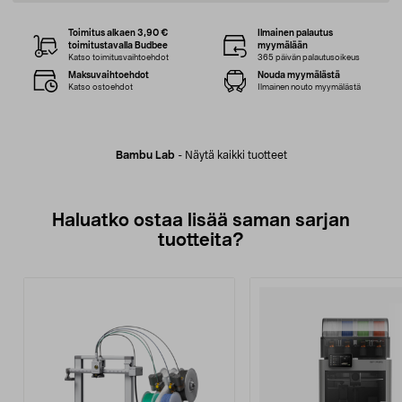
Toimitus alkaen 3,90 €
Ilmainen palautus
toimitustavalla Budbee
myymälään
Katso toimitusvaihtoehdot
365 päivän palautusoikeus
Maksuvaihtoehdot
Nouda myymälästä
Katso ostoehdot
Ilmainen nouto myymälästä
Bambu Lab
-
Näytä kaikki tuotteet
Haluatko ostaa lisää saman sarjan
tuotteita?