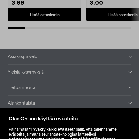
3,99
3,00
Lisää ostoskoriin
Lisää ostoskoriin
Alatunniste
Asiakaspalvelu
Yleisiä kysymyksiä
Tietoa meistä
Ajankohtaista
Clas Ohlson käyttää evästeitä
Muut yrityksemme
Painamalla
”Hyväksy kaikki evästeet”
sallit, että tallennamme
Etsi myymälä
evästeitä ja muuta seurantateknologiaa laitteellesi