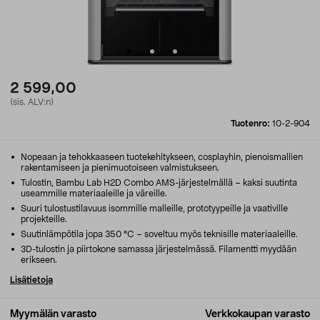
2 599,00
(sis. ALV:n)
Tuotenro:
10-2-904
Nopeaan ja tehokkaaseen tuotekehitykseen, cosplayhin, pienoismallien
rakentamiseen ja pienimuotoiseen valmistukseen.
Tulostin, Bambu Lab H2D Combo AMS-järjestelmällä – kaksi suutinta
useammille materiaaleille ja väreille.
Suuri tulostustilavuus isommille malleille, prototyypeille ja vaativille
projekteille.
Suutinlämpötila jopa 350 °C – soveltuu myös teknisille materiaaleille.
3D-tulostin ja piirtokone samassa järjestelmässä. Filamentti myydään
erikseen.
Lisätietoja
Myymälän varasto
Verkkokaupan varasto