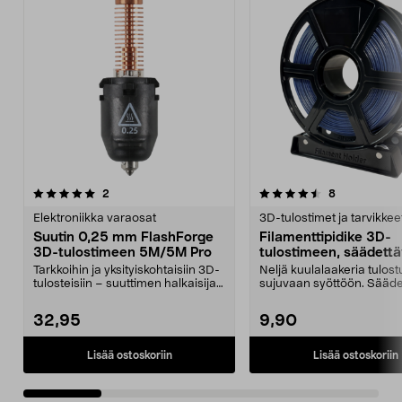
4.5 viidestä
arvostelut
5.0 viidestä
arvostelut
2
8
tähdestä
t
Elektroniikka varaosat
3D-tulostimet ja tarvikkee
Suutin 0,25 mm FlashForge
Filamenttipidike 3D-
3D-tulostimeen 5M/5M Pro
tulostimeen, säädett
Tarkkoihin ja yksityiskohtaisiin 3D-
Neljä kuulalaakeria tulos
tulosteisiin – suuttimen halkaisija
sujuvaan syöttöön. Sääde
0,25 mm....
leveys – jopa 1...
32,95
9,90
Lisää ostoskoriin
Lisää ostoskoriin