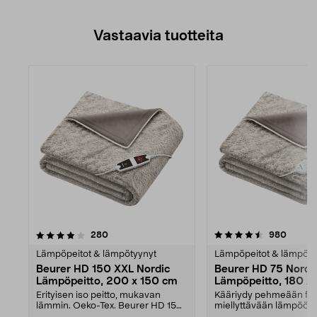
Vastaavia tuotteita
4.5viidestä
arvostelut
4.5viidestä
arvoste
280
980
tähdestä
Lämpöpeitot & lämpötyynyt
Lämpöpeitot & lämpöty
Beurer HD 150 XXL Nordic
Beurer HD 75 Nordi
Lämpöpeitto, 200 x 150 cm
Lämpöpeitto, 180 x
Erityisen iso peitto, mukavan
Kääriydy pehmeään fle
lämmin. Oeko-Tex. Beurer HD 150
miellyttävään lämpöön
XXL -lämpöpeitto p...
merkitty. Beurer H...