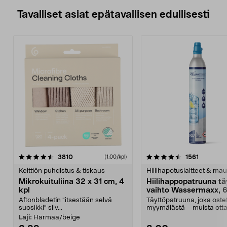
Tavalliset asiat epätavallisen edullisesti
4.5viidestä
arvostelut
4.5viidestä
arvostelu
3810
1561
(1,00/kpl)
tähdestä
t
Keittiön puhdistus & tiskaus
Hiilihapotuslaitteet & mau
Mikrokuituliina 32 x 31 cm, 4
Hiilihappopatruuna tä
kpl
vaihto Wassermaxx, 6
Aftonbladetin "itsestään selvä
Täyttöpatruuna, joka ost
suosikki" siiv...
myymälästä – muista ott
patruuna mukaasi m...
Laji:
Harmaa/beige