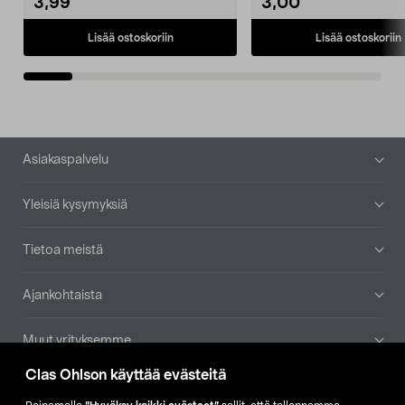
3,99
3,00
Lisää ostoskoriin
Lisää ostoskoriin
Alatunniste
Asiakaspalvelu
Yleisiä kysymyksiä
Tietoa meistä
Ajankohtaista
Muut yrityksemme
Clas Ohlson käyttää evästeitä
Etsi myymälä