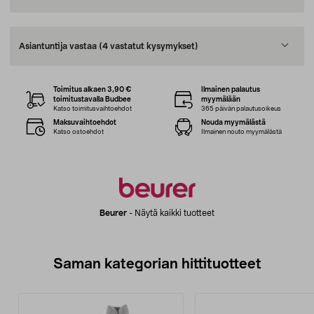
Asiantuntija vastaa
(4 vastatut kysymykset)
Toimitus alkaen 3,90 €
Ilmainen palautus
toimitustavalla Budbee
myymälään
Katso toimitusvaihtoehdot
365 päivän palautusoikeus
Maksuvaihtoehdot
Nouda myymälästä
Katso ostoehdot
Ilmainen nouto myymälästä
Beurer
-
Näytä kaikki tuotteet
Saman kategorian hittituotteet