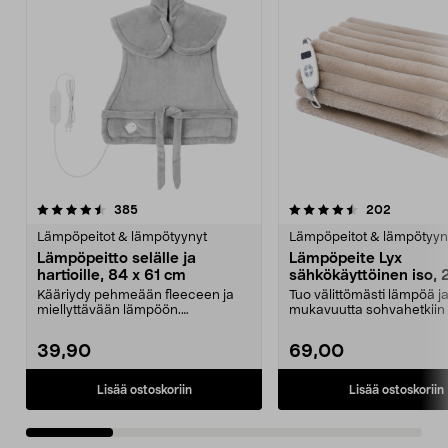
4.5 viidestä
arvostelut
4.5 viidestä
arvostelu
385
202
tähdestä
t
Lämpöpeitot & lämpötyynyt
Lämpöpeitot & lämpötyyn
Lämpöpeitto selälle ja
Lämpöpeite Lyx
hartioille, 84 x 61 cm
sähkökäyttöinen iso, 
150 cm
Kääriydy pehmeään fleeceen ja
Tuo välittömästi lämpöä j
miellyttävään lämpöön.
mukavuutta sohvahetkiin 
Lämpöpeitto hartioille ja s...
iltana. Erityisen su...
39,90
69,00
Lisää ostoskoriin
Lisää ostoskoriin