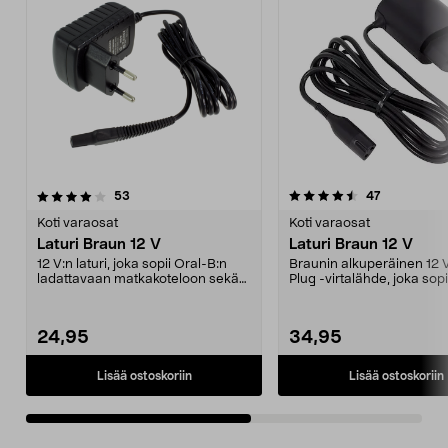
4.5viidestä
arvostelut
4.5viidestä
arvostelut
53
47
tähdestä
t
Koti varaosat
Koti varaosat
Laturi Braun 12 V
Laturi Braun 12 V
12 V:n laturi, joka sopii Oral-B:n
Braunin alkuperäinen 12 
ladattavaan matkakoteloon sekä
Plug -virtalähde, joka sopi
moniin Braunin...
B:n ladattav...
24,95
34,95
Lisää ostoskoriin
Lisää ostoskoriin