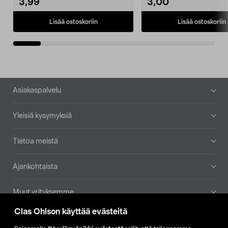
3,99
3,00
Lisää ostoskoriin
Lisää ostoskoriin
Alatunniste
Asiakaspalvelu
Yleisiä kysymyksiä
Tietoa meistä
Ajankohtaista
Muut yrityksemme
Clas Ohlson käyttää evästeitä
Etsi myymälä