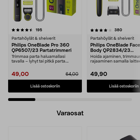
4.0 viidestä
arvostelut
3.5 viidestä
arvostelu
195
380
tähdestä
t
Partahöylät & sheiverit
Partahöylät & sheiverit
Philips OneBlade Pro 360
Philips OneBlade Fac
QP6507/23 Partatrimmeri
Body QP2834/23
Sähkökäyttöinen part
Trimmaa parta haluamallasi
Hoida ajaminen, trimmaus
tavalla – lyhyt tai pitkä parta.
rajaaminen samalla laittee
Philips OneBlade Pro...
Philips OneBlade QP28...
49,00
49,90
64,00
Lisää ostoskoriin
Lisää ostoskoriin
Varaosat