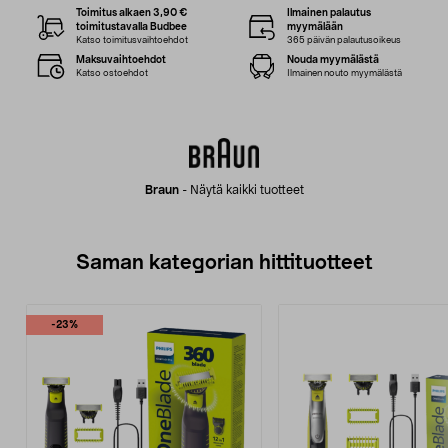
Toimitus alkaen 3,90 €
Ilmainen palautus
toimitustavalla Budbee
myymälään
Katso toimitusvaihtoehdot
365 päivän palautusoikeus
Maksuvaihtoehdot
Nouda myymälästä
Katso ostoehdot
Ilmainen nouto myymälästä
Braun
-
Näytä kaikki tuotteet
Saman kategorian hittituotteet
-23%