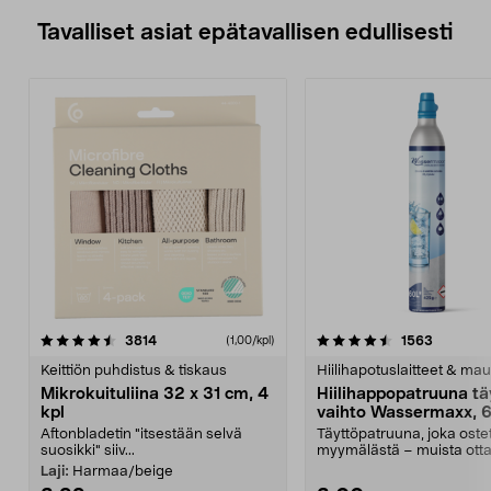
Tavalliset asiat epätavallisen edullisesti
4.5viidestä
arvostelut
4.5viidestä
arvostelu
3814
1563
(1,00/kpl)
tähdestä
t
Keittiön puhdistus & tiskaus
Hiilihapotuslaitteet & mau
Mikrokuituliina 32 x 31 cm, 4
Hiilihappopatruuna tä
kpl
vaihto Wassermaxx, 6
Aftonbladetin "itsestään selvä
Täyttöpatruuna, joka ost
suosikki" siiv...
myymälästä – muista ott
patruuna mukaasi m...
Laji:
Harmaa/beige