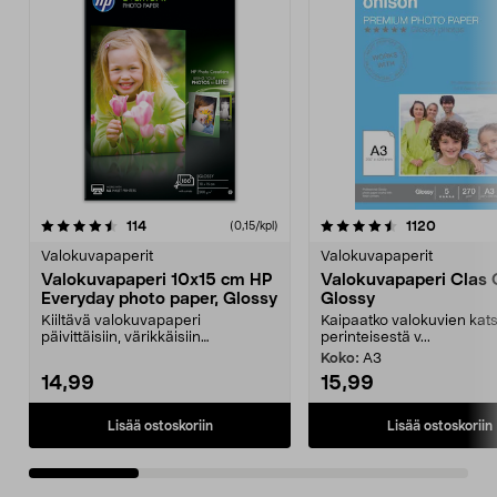
4.5viidestä
arvostelut
4.5viidestä
arvostelu
114
1120
(0,15/kpl)
tähdestä
t
Valokuvapaperit
Valokuvapaperit
Valokuvapaperi 10x15 cm HP
Valokuvapaperi Clas 
Everyday photo paper, Glossy
Glossy
Kiiltävä valokuvapaperi
Kaipaatko valokuvien kat
päivittäisiin, värikkäisiin
perinteisestä v...
tulostuksiin. Soveltuu erino...
Koko:
A3
14,99
15,99
Lisää ostoskoriin
Lisää ostoskoriin