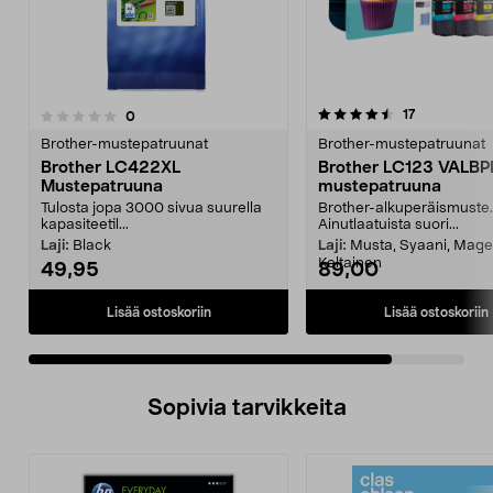
4.5 viidestä
arvostelut
17
arvostelut
0
tähdestä
Brother-mustepatruunat
Brother-mustepatruunat
Brother LC422XL
Brother LC123 VALB
Mustepatruuna
mustepatruuna
Tulosta jopa 3000 sivua suurella
Brother-alkuperäismuste.
kapasiteetil...
Ainutlaatuista suori...
Laji:
Black
Laji:
Musta, Syaani, Mage
Keltainen
49,95
89,00
Lisää ostoskoriin
Lisää ostoskoriin
Sopivia tarvikkeita