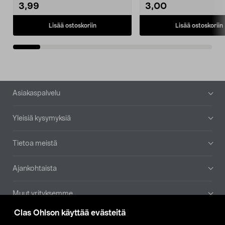
3,99
3,00
Lisää ostoskoriin
Lisää ostoskoriin
Alatunniste
Asiakaspalvelu
Yleisiä kysymyksiä
Tietoa meistä
Ajankohtaista
Muut yrityksemme
Clas Ohlson käyttää evästeitä
Etsi myymälä