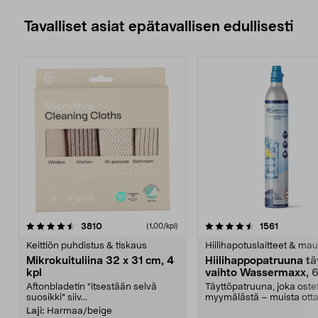
Tavalliset asiat epätavallisen edullisesti
4.5viidestä
arvostelut
4.5viidestä
arvostelu
3810
1561
(1,00/kpl)
tähdestä
t
Keittiön puhdistus & tiskaus
Hiilihapotuslaitteet & mau
Mikrokuituliina 32 x 31 cm, 4
Hiilihappopatruuna tä
kpl
vaihto Wassermaxx, 6
Aftonbladetin "itsestään selvä
Täyttöpatruuna, joka ost
suosikki" siiv...
myymälästä – muista ott
patruuna mukaasi m...
Laji:
Harmaa/beige