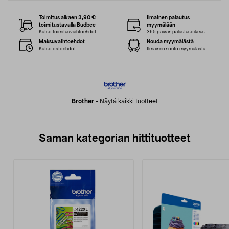
Toimitus alkaen 3,90 €
Ilmainen palautus
toimitustavalla Budbee
myymälään
Katso toimitusvaihtoehdot
365 päivän palautusoikeus
Maksuvaihtoehdot
Nouda myymälästä
Katso ostoehdot
Ilmainen nouto myymälästä
Brother
-
Näytä kaikki tuotteet
Saman kategorian hittituotteet