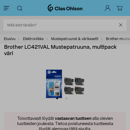
Etusivu
Elektroniikka
Mustepatruunat & värikasetit
Brother-muste
Brother LC421VAL Mustepatruuna, multipack
väri
Toivottavasti löydät
vastaavan tuotteen
alla olevien
tuotteiden joukosta.
Tietoa poistuneesta tuotteesta
löydät alempaa tältä sivulta.