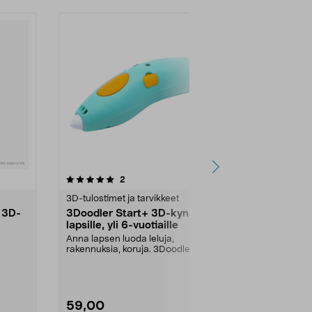
5.0 viidestä
arvostelut
5.0
2
1
tähdestä
tähdestä
3D-tulostimet ja tarvikkeet
Elektroniikka
 3D-
3Doodler Start+ 3D-kynä
Suutin Fla
lapsille, yli 6-vuotiaille
tulostimee
Anna lapsen luoda leluja,
FlashForge A
rakennuksia, koruja. 3Doodler
tulostimen suu
Start+ -3D-kynä lapsille...
mm. 3D-tulost
59,00
31,95