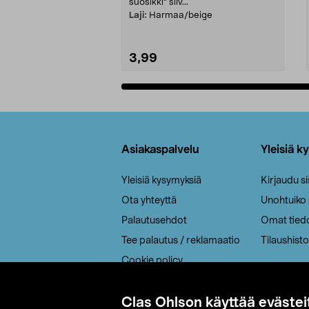
suosikki" siiv...
Laji:
Harmaa/beige
3,99
Lisää ostoskoriin
Alatunniste
Asiakaspalvelu
Yleisiä k
Yleisiä kysymyksiä
Kirjaudu s
Ota yhteyttä
Unohtuiko
Palautusehdot
Omat tied
Tee palautus / reklamaatio
Tilaushisto
Cookie policy
Toimitustavat
Saavutettavuus
Clas Ohlson käyttää evästei