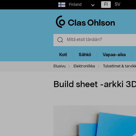
Select
FI
SV
Finland
market
Koti
Sähkö
Vapaa-aika
Etusivu
Elektroniikka
Tulostimet & tarvik
Build sheet -arkki 3