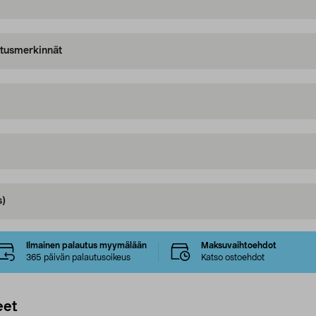
oitusmerkinnät
s)
Ilmainen palautus myymälään
Maksuvaihtoehdot
365 päivän palautusoikeus
Katso ostoehdot
eet