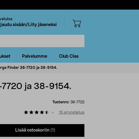
vetuloa
rjaudu sisään/Liity jäseneksi
ukset
Palvelumme
Club Clas
Forge Finder 38-7720 ja 38-9154.
8-7720 ja 38-9154.
Tuotenro:
38-7722
15
arvostelua
Lisää ostoskoriin
(1)