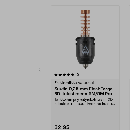
0 viidestä
4.5 viidestä
arvostelut
2
tähdestä
tähdestä
Elektroniikka varaosat
Suutin 0,25 mm FlashForge
3D-tulostimeen 5M/5M Pro
Tarkkoihin ja yksityiskohtaisiin 3D-
tulosteisiin – suuttimen halkaisija
0,25 mm....
32,95