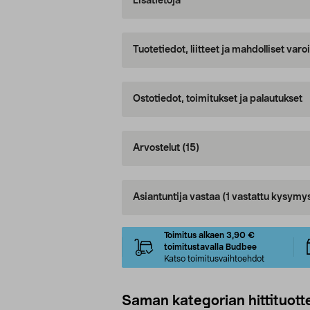
Lisätietoja
Tuotetiedot, liitteet ja mahdolliset var
Ostotiedot, toimitukset ja palautukset
Arvostelut
(15)
Asiantuntija vastaa
(1 vastattu kysymy
Toimitus alkaen 3,90 €
toimitustavalla Budbee
Katso toimitusvaihtoehdot
Saman kategorian hittituott