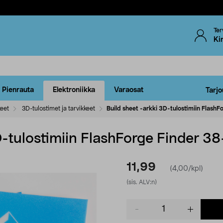
Ter
Ki
Pienrauta
Elektroniikka
Varaosat
Tarjo
keet
3D-tulostimet ja tarvikkeet
Build sheet -arkki 3D-tulostimiin Flash
D-tulostimiin FlashForge Finder 3
11,99
(4,00/kpl)
(sis. ALV:n)
Product
quantity