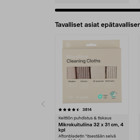
Tavalliset asiat epätavallisen
5viidestä
4.5viidestä
arvostelut
3814
tähdestä
tähdestä
Keittiön puhdistus & tiskaus
Mikrokuituliina 32 x 31 cm, 4
kpl
Aftonbladetin "itsestään selvä