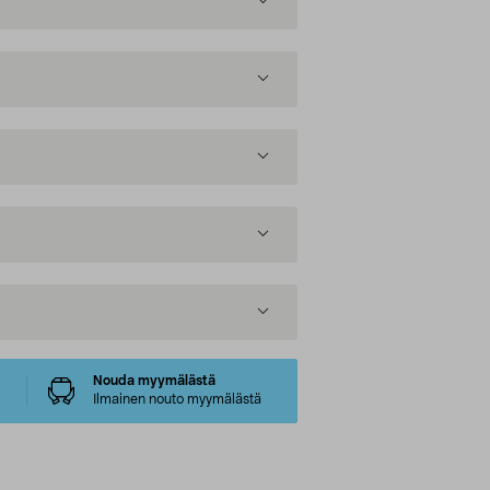
Nouda myymälästä
Ilmainen nouto myymälästä