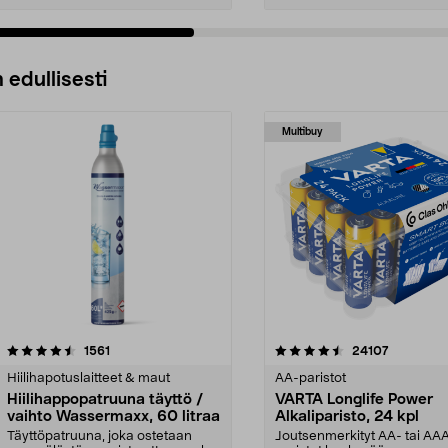
 edullisesti
Multibuy
4.5viidestä
arvostelut
4.5viidestä
arvostelut
1561
24107
tähdestä
Hiilihapotuslaitteet & maut
AA-paristot
Hiilihappopatruuna täyttö /
VARTA Longlife Power
vaihto Wassermaxx, 60 litraa
Alkaliparisto, 24 kpl
Täyttöpatruuna, joka ostetaan
Joutsenmerkityt AA- tai AA