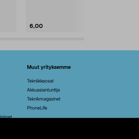
Kestävä, jopa 50 % suurempi ...
roskapussi u
Roskapussi, jo
6,00
2,00
Lisää ostoskoriin
Lisää
Muut yrityksemme
Tekniikkaosat
Akkuasiantuntija
Teknikmagasinet
PhoneLife
isimet