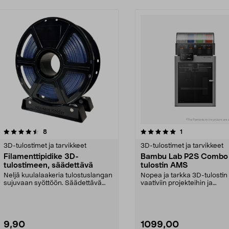
5.0 viidestä
arvostelut
5.0 viidestä
arvostelut
8
1
tähdestä
3D-tulostimet ja tarvikkeet
3D-tulostimet ja tarvikkeet
Filamenttipidike 3D-
Bambu Lab P2S Combo
tulostimeen, säädettävä
tulostin AMS
Neljä kuulalaakeria tulostuslangan
Nopea ja tarkka 3D-tulostin
sujuvaan syöttöön. Säädettävä
vaativiin projekteihin ja
leveys – jopa 1...
tuotantokäyttöön suurilla ...
9,90
1099,00