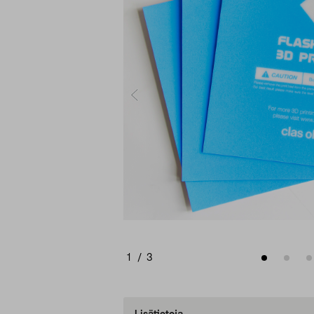
1
/
3