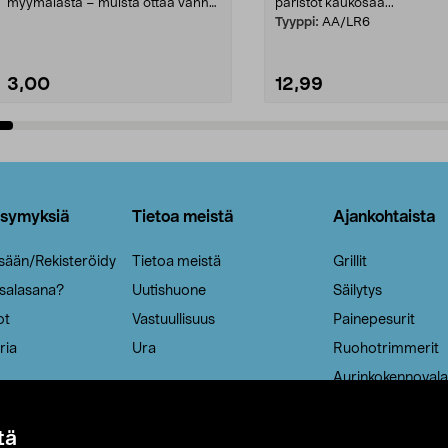
myymälästä – muista ottaa vanha
paristot kaukosää...
patruuna mukaasi m...
Tyyppi:
AA/LR6
3,00
12,99
Lisää ostoskoriin
Lisää ostoskoriin
ysymyksiä
Tietoa meistä
Ajankohtaista
isään/Rekisteröidy
Tietoa meistä
Grillit
 salasana?
Uutishuone
Säilytys
ot
Vastuullisuus
Painepesurit
ria
Ura
Ruohotrimmerit
Aurinkokennovala
tä