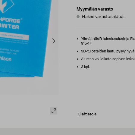
Myymälän varasto
Hakee varastosaldoa...
Ylimääräisiä tulostusalustoja Fl
9154).
3D-tulosteiden laatu pysyy hyvän
Alustan voi leikata sopivan kokoi
3 kpl.
Lisätietoja