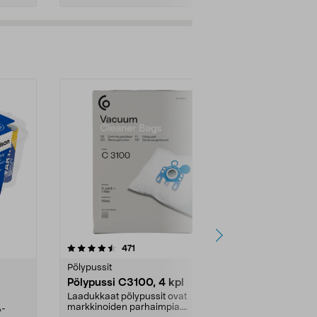
4.5viidestä
arvostelut
4.5
471
6
tähdestä
tähdestä
Pölypussit
Kierrätys & ro
Pölypussi C3100, 4 kpl
Roskapussi,
kahvat, 30 l
Laadukkaat pölypussit ovat
markkinoiden parhaimpia.
A-
Testivoittaja 