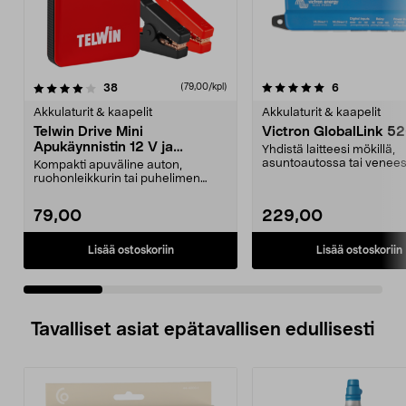
5.0 viidestä
arvostelut
4.5 viidestä
arvostelut
38
6
(79,00/kpl)
tähdestä
t
Akkulaturit & kaapelit
Akkulaturit & kaapelit
Telwin Drive Mini
Victron GlobalLink 5
Apukäynnistin 12 V ja
Yhdistä laitteesi mökillä,
varavirtalähde
asuntoautossa tai venees
Kompakti apuväline auton,
ei ole internet-yht...
ruohonleikkurin tai puhelimen
akulle. Telwin Drive Min...
79,00
229,00
Lisää ostoskoriin
Lisää ostoskoriin
Tavalliset asiat epätavallisen edullisesti