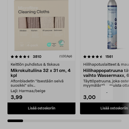
4.5viidestä
arvostelut
4.5viidestä
arvostelu
3810
1561
(1,00/kpl)
tähdestä
t
Keittiön puhdistus & tiskaus
Hiilihapotuslaitteet & mau
Mikrokuituliina 32 x 31 cm, 4
Hiilihappopatruuna tä
kpl
vaihto Wassermaxx, 6
Aftonbladetin "itsestään selvä
Täyttöpatruuna, joka ost
suosikki" siiv...
myymälästä – muista ott
patruuna mukaasi m...
Laji:
Harmaa/beige
-
3,99
3,00
Lisää ostoskoriin
Lisää ostoskoriin