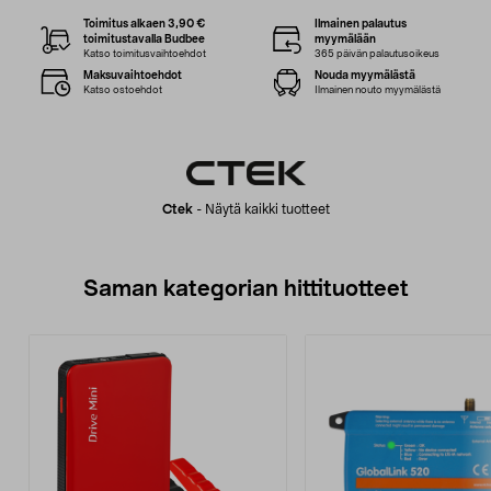
Toimitus alkaen 3,90 €
Ilmainen palautus
toimitustavalla Budbee
myymälään
Katso toimitusvaihtoehdot
365 päivän palautusoikeus
Maksuvaihtoehdot
Nouda myymälästä
Katso ostoehdot
Ilmainen nouto myymälästä
Ctek
-
Näytä kaikki tuotteet
Saman kategorian hittituotteet