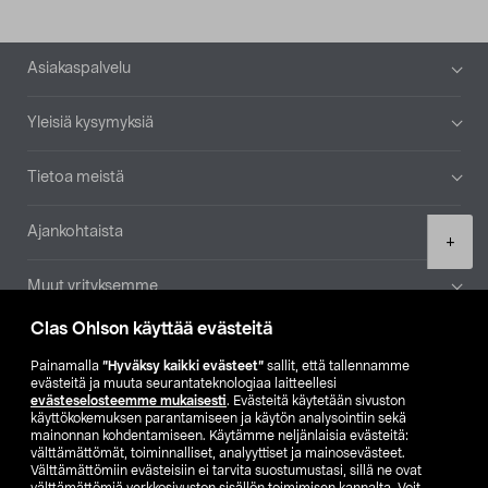
Alatunniste
Asiakaspalvelu
Yleisiä kysymyksiä
Tietoa meistä
Ajankohtaista
Product
+
quantity
Muut yrityksemme
Clas Ohlson käyttää evästeitä
Etsi myymälä
Painamalla
”Hyväksy kaikki evästeet”
sallit, että tallennamme
evästeitä ja muuta seurantateknologiaa laitteellesi
SE
NO
FI
evästeselosteemme mukaisesti
. Evästeitä käytetään sivuston
käyttökokemuksen parantamiseen ja käytön analysointiin sekä
FI
SV
mainonnan kohdentamiseen. Käytämme neljänlaisia evästeitä:
välttämättömät, toiminnalliset, analyyttiset ja mainosevästeet.
Välttämättömiin evästeisiin ei tarvita suostumustasi, sillä ne ovat