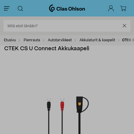
Etusivu
Pienrauta
Autotarvikkeet
Akkulaturit & kaapelit
CTEK C
CTEK CS U Connect Akkukaapeli