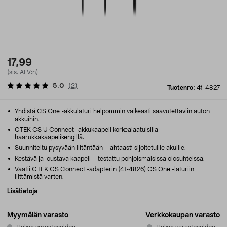
17,99
(sis. ALV:n)
5.0
(
2
)
Tuotenro:
41-4827
Yhdistä CS One -akkulaturi helpommin vaikeasti saavutettaviin auton
akkuihin.
CTEK CS U Connect -akkukaapeli korkealaatuisilla
haarukkakaapelikengillä.
Suunniteltu pysyvään liitäntään – ahtaasti sijoitetuille akuille.
Kestävä ja joustava kaapeli – testattu pohjoismaisissa olosuhteissa.
Vaatii CTEK CS Connect -adapterin (41-4826) CS One -laturiin
liittämistä varten.
Lisätietoja
Myymälän varasto
Verkkokaupan varasto