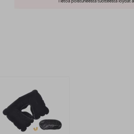
Tietoa poistuneesta tuotteesta löydät al