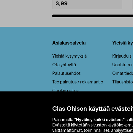
3,99
Lisää ostoskoriin
Alatunniste
Asiakaspalvelu
Yleisiä k
Yleisiä kysymyksiä
Kirjaudu s
Ota yhteyttä
Unohtuiko
Palautusehdot
Omat tied
Tee palautus / reklamaatio
Tilaushisto
Cookie policy
Toimitustavat
Saavutettavuus
Clas Ohlson käyttää evästei
Painamalla
”Hyväksy kaikki evästeet”
sall
Evästeitä käytetään sivuston käyttökokem
välttämättömät, toiminnalliset, analyyttise