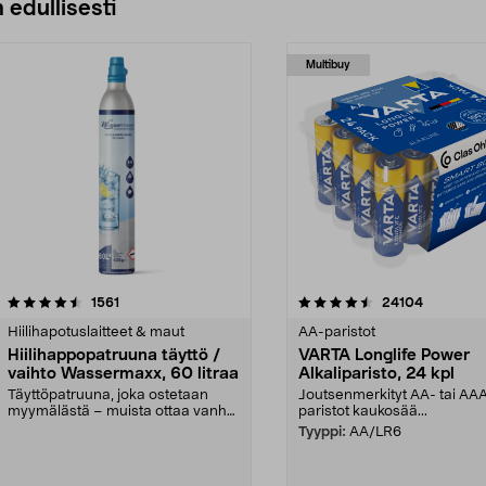
 edullisesti
Multibuy
4.5viidestä
arvostelut
4.5viidestä
arvostelut
1561
24104
tähdestä
Hiilihapotuslaitteet & maut
AA-paristot
Hiilihappopatruuna täyttö /
VARTA Longlife Power
vaihto Wassermaxx, 60 litraa
Alkaliparisto, 24 kpl
Täyttöpatruuna, joka ostetaan
Joutsenmerkityt AA- tai AA
myymälästä – muista ottaa vanha
paristot kaukosää...
patruuna mukaasi m...
Tyyppi:
AA/LR6