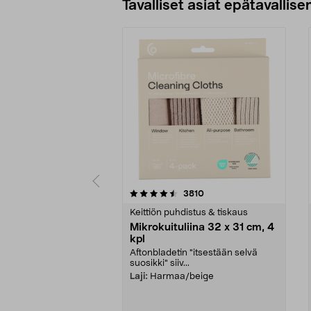
Tavalliset asiat epätavallisen
5viidestä
4.5viidestä
arvostelut
3810
tähdestä
tähdestä
Keittiön puhdistus & tiskaus
Mikrokuituliina 32 x 31 cm, 4
kpl
Aftonbladetin "itsestään selvä
suosikki" siiv...
Laji:
Harmaa/beige