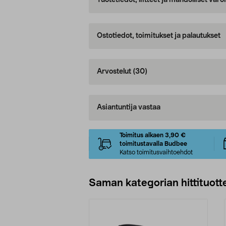
Tuotetiedot, liitteet ja mahdolliset var
Ostotiedot, toimitukset ja palautukset
Arvostelut
(30)
Asiantuntija vastaa
Toimitus alkaen 3,90 €
toimitustavalla Budbee
Katso toimitusvaihtoehdot
Saman kategorian hittituott