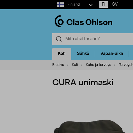
Select
FI
SV
Finland
market
Koti
Sähkö
Vapaa-aika
Etusivu
Koti
Keho ja terveys
Terveyst
CURA unimaski