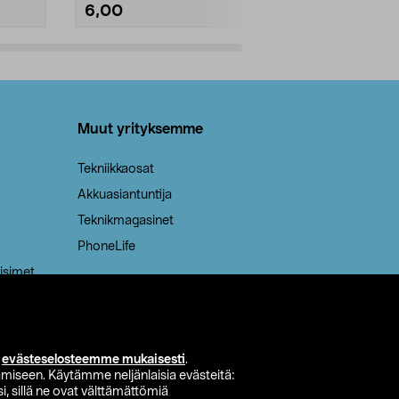
6,00
2,00
Lisää ostoskoriin
Lisää
Muut yrityksemme
Tekniikkaosat
Akkuasiantuntija
Teknikmagasinet
PhoneLife
isimet
i
evästeselosteemme mukaisesti
.
miseen. Käytämme neljänlaisia evästeitä:
i, sillä ne ovat välttämättömiä