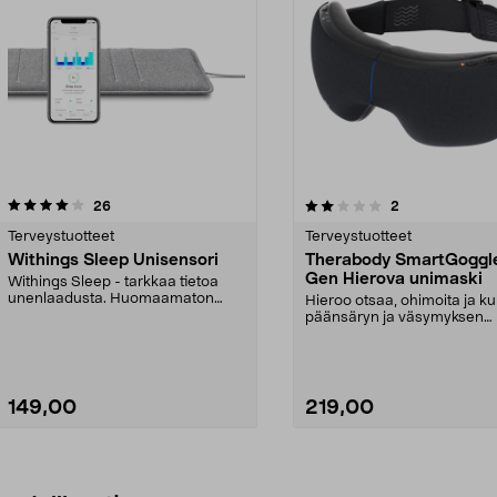
2.0 viidestä
arvostelut
arvostelut
26
2
tähdestä
Terveystuotteet
Terveystuotteet
Withings Sleep Unisensori
Therabody SmartGoggl
Gen Hierova unimaski
Withings Sleep - tarkkaa tietoa
unenlaadusta. Huomaamaton
Hieroo otsaa, ohimoita ja k
sensori asetetaan sänk...
päänsäryn ja väsymyksen
lievittämiseksi. SmartR...
149,00
219,00