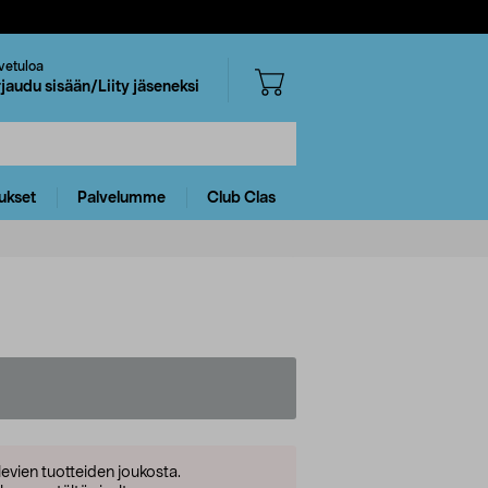
vetuloa
rjaudu sisään/Liity jäseneksi
ukset
Palvelumme
Club Clas
levien tuotteiden joukosta.