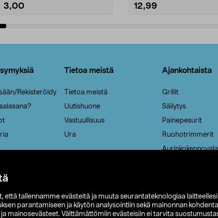
3,00
12,99
Lisää ostoskoriin
Lisää ostoskoriin
ysymyksiä
Tietoa meistä
Ajankohtaista
isään/Rekisteröidy
Tietoa meistä
Grillit
 salasana?
Uutishuone
Säilytys
ot
Vastuullisuus
Painepesurit
ria
Ura
Ruohotrimmerit
Aurinkokennovala
tä
it, että tallennamme evästeitä ja muuta seurantateknologiaa laitteelles
uksen parantamiseen ja käytön analysointiin sekä mainonnan kohdenta
t ja mainosevästeet. Välttämättömiin evästeisiin ei tarvita suostumustas