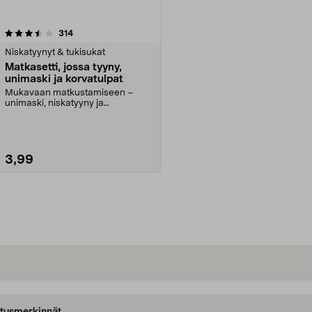
arvostelut
314
Niskatyynyt & tukisukat
Matkasetti, jossa tyyny,
unimaski ja korvatulpat
Mukavaan matkustamiseen –
unimaski, niskatyyny ja
korvatulpat. Puhallettava nisk...
3,99
Lisää ostoskoriin