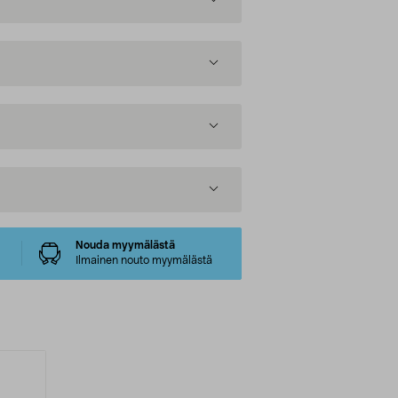
Nouda myymälästä
Ilmainen nouto myymälästä