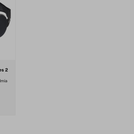
es 2
ulmia