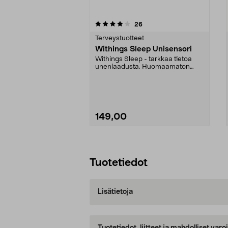
0viidestä
3.5viidestä
arvostelut
26
tähdestä
tähdestä
Terveystuotteet
Withings Sleep Unisensori
Withings Sleep - tarkkaa tietoa
unenlaadusta. Huomaamaton
sensori asetetaan sänk...
149,00
Lisää ostoskoriin
Tuotetiedot
Lisätietoja