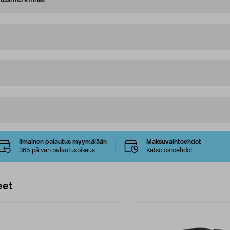
oitusmerkinnät
Ilmainen palautus myymälään
Maksuvaihtoehdot
365 päivän palautusoikeus
Katso ostoehdot
eet