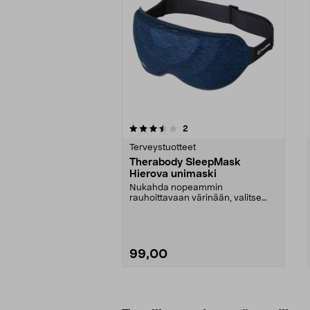
5 viidestä
4.0 viidestä
arvostelut
2
tähdestä
tähdestä
Terveystuotteet
Therabody SleepMask
Hierova unimaski
Nukahda nopeammin
rauhoittavaan värinään, valitse
haluamasi 3 rentouttavasta ohj...
99,00