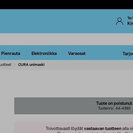
Ter
Ki
Pienrauta
Elektroniikka
Varaosat
Tarjo
uotteet
CURA unimaski
Tuote on poistunut
Tuotenro:
44-4393
Toivottavasti löydät
vastaavan tuotteen
alla o