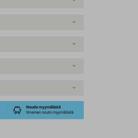
Nouda myymälästä
Ilmainen nouto myymälästä