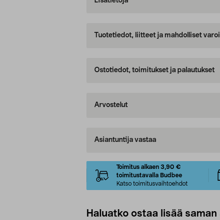
Lisätietoja
Tuotetiedot, liitteet ja mahdolliset var
Ostotiedot, toimitukset ja palautukset
Arvostelut
Asiantuntija vastaa
Toimitus alkaen 3,90 €
toimitustavalla Budbee
Katso toimitusvaihtoehdot
Haluatko ostaa lisää saman 