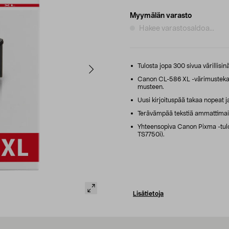
Myymälän varasto
Hakee varastosaldoa...
Tulosta jopa 300 sivua värillisinä 
Canon CL-586 XL -värimustekaset
musteen.
Uusi kirjoituspää takaa nopeat ja
Terävämpää tekstiä ammattimaisii
Yhteensopiva Canon Pixma -tulo
TS7750i).
Lisätietoja