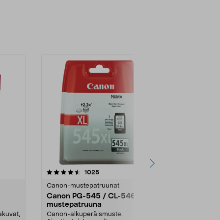
4.5 viidestä
arvostelut
4.5
1028
5
tähdestä
tähdestä
Canon-mustepatruunat
Canon-muste
Canon PG-545 / CL-546
Canon PG-5
mustepatruuna
mustekaset
akuvat,
Canon-alkuperäismuste.
Canon-alkupe