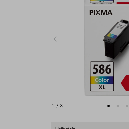
1
/
3