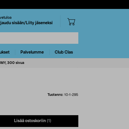
vetuloa
rjaudu sisään/Liity jäseneksi
ukset
Palvelumme
Club Clas
CMY, 300 sivua
Tuotenro:
10-1-295
Lisää ostoskoriin
(1)