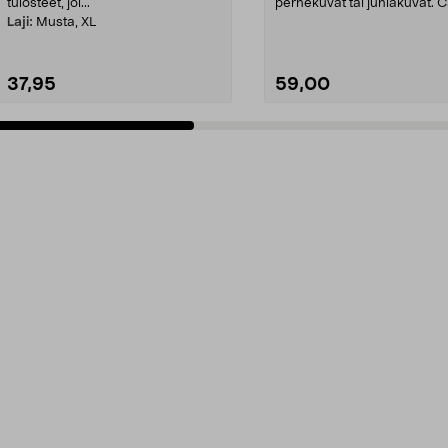
tulosteet, joi...
perhekuvat tai juhlakuvat. 
PG-545/CL-...
Laji:
Musta, XL
37,95
59,00