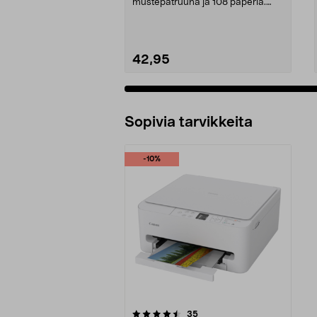
mustepatruuna ja 108 paperia.
Canon Selphy -tulost...
42,95
Sopivia tarvikkeita
-10%
5viidestä
arvostelut
35