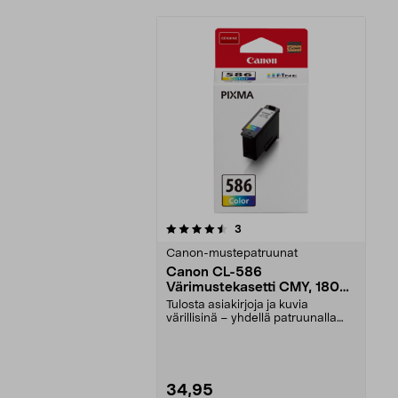
5viidestä
arvostelut
3
tähdestä
Canon-mustepatruunat
Canon CL-586
Värimustekasetti CMY, 180
sivua
Tulosta asiakirjoja ja kuvia
värillisinä – yhdellä patruunalla
jopa 180 sivua. C...
34,95