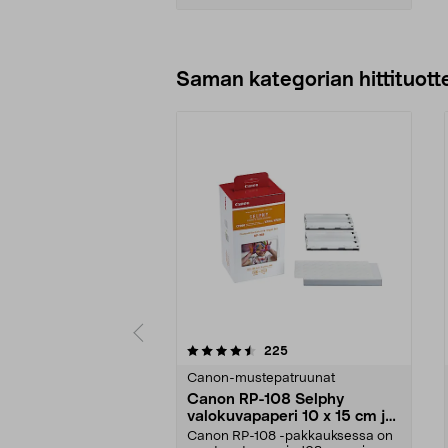
Lisää ostoskoriin
Saman kategorian hittituott
5 viidestä
4.5 viidestä
arvostelut
225
tähdestä
tähdestä
Canon-mustepatruunat
Canon RP-108 Selphy
valokuvapaperi 10 x 15 cm ja
mustepatruuna
Canon RP-108 -pakkauksessa on