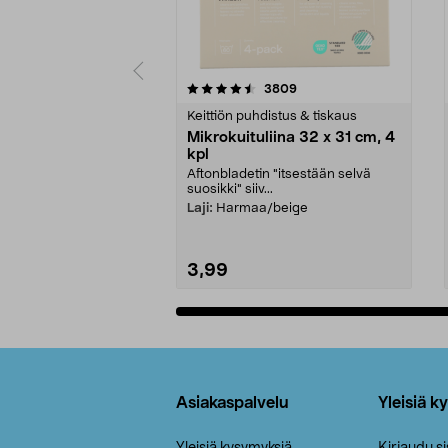
5viidestä
4.5viidestä
arvostelut
3809
tähdestä
tähdestä
Keittiön puhdistus & tiskaus
Mikrokuituliina 32 x 31 cm, 4
kpl
Aftonbladetin "itsestään selvä
suosikki" siiv...
Laji:
Harmaa/beige
3,99
Lisää ostoskoriin
Alatunniste
Asiakaspalvelu
Yleisiä k
Yleisiä kysymyksiä
Kirjaudu s