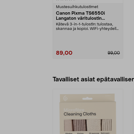
tähdestä
Mustesuihkutulostimet
Canon Pixma TS6550i
Langaton väritulostin
skannerilla
Kätevä 3-in-1-tulostin: tulostaa,
skannaa ja kopioi. WiFi-yhteydellä
varustettu ...
89,00
99,00
Lisää ostoskoriin
Tavalliset asiat epätavallisen