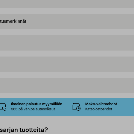
oitusmerkinnät
Ilmainen palautus myymälään
Maksuvaihtoehdot
365 päivän palautusoikeus
Katso ostoehdot
sarjan tuotteita?