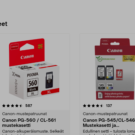
eet
4.5 viidestä
arvostelut
4.5 viidestä
arvostelut
587
137
tähdestä
Canon-mustepatruunat
Canon-mustepatruunat
Canon PG-560 / CL-561
Canon PG-545/CL-546
mustekasetti
Mustekasetti ja
valokuvapaperi
Canon-alkuperäismuste. Selkeät
Edullinen setti – tulosta lom