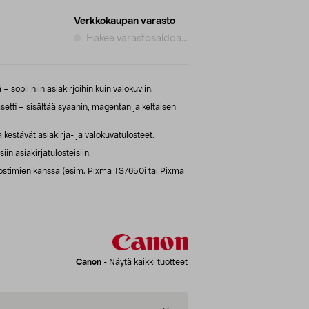
Verkkokaupan varasto
Hakee varastosaldoa...
– sopii niin asiakirjoihin kuin valokuviin.
ti – sisältää syaanin, magentan ja keltaisen
 kestävät asiakirja- ja valokuvatulosteet.
n asiakirjatulosteisiin.
stimien kanssa (esim. Pixma TS7650i tai Pixma
Canon
-
Näytä kaikki tuotteet