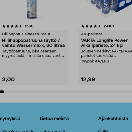
4.5viidestä
arvostelut
4.5viidestä
arvostelut
1560
24101
tähdestä
Hiilihapotuslaitteet & maut
AA-paristot
Hiilihappopatruuna täyttö /
VARTA Longlife Power
vaihto Wassermaxx, 60 litraa
Alkaliparisto, 24 kpl
Täyttöpatruuna, joka ostetaan
Joutsenmerkityt AA- tai AA
myymälästä – muista ottaa vanha
paristot kaukosää...
patruuna mukaasi m...
Tyyppi:
AA/LR6
3,00
12,99
Lisää ostoskoriin
Lisää ostoskoriin
ysymyksiä
Tietoa meistä
Ajankohtaista
isään/Rekisteröidy
Tietoa meistä
Grillit