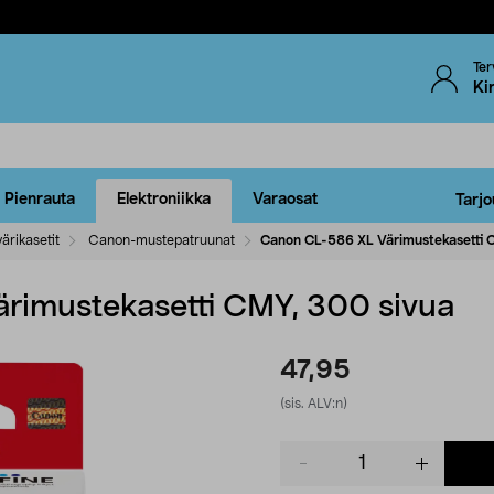
Ter
Ki
Pienrauta
Elektroniikka
Varaosat
Tarjo
ärikasetit
Canon-mustepatruunat
Canon CL-586 XL Värimustekasetti 
rimustekasetti CMY, 300 sivua
47,95
(sis. ALV:n)
Product
quantity