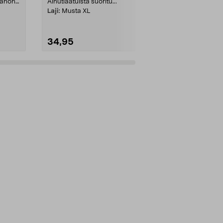
Canon
Ainutlaatuista suoritu...
tulosteet, joi...
Laji:
Musta XL
Laji:
3-väri, X
34,95
37,95