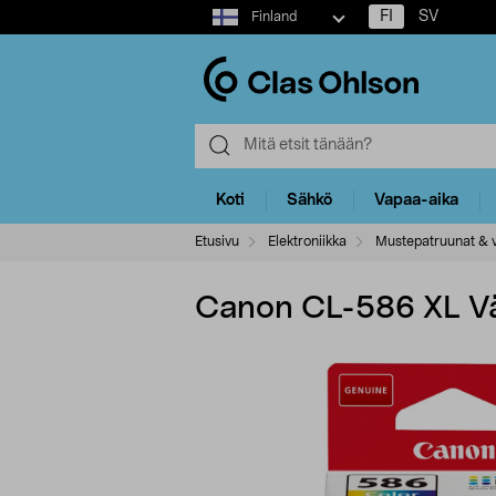
Select
FI
SV
Finland
market
Koti
Sähkö
Vapaa-aika
Etusivu
Elektroniikka
Mustepatruunat & v
Canon CL-586 XL Vä