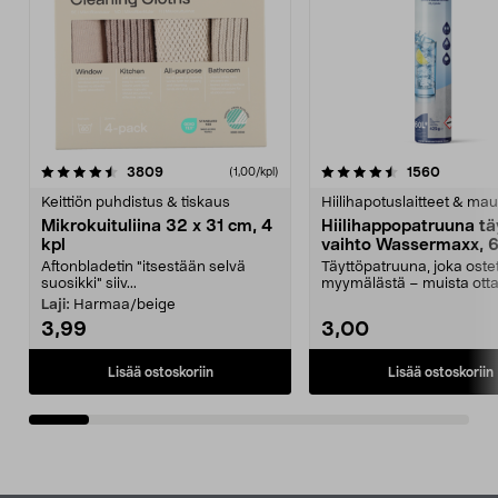
4.5viidestä
arvostelut
4.5viidestä
arvostel
3809
1560
(1,00/kpl)
tähdestä
t
Keittiön puhdistus & tiskaus
Hiilihapotuslaitteet & mau
Mikrokuituliina 32 x 31 cm, 4
Hiilihappopatruuna tä
kpl
vaihto Wassermaxx, 6
Aftonbladetin "itsestään selvä
Täyttöpatruuna, joka ost
suosikki" siiv...
myymälästä – muista ott
patruuna mukaasi m...
Laji:
Harmaa/beige
3,99
3,00
Lisää ostoskoriin
Lisää ostoskoriin