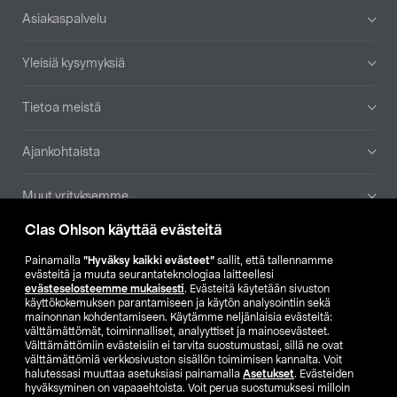
Alatunniste
Asiakaspalvelu
Yleisiä kysymyksiä
Tietoa meistä
Ajankohtaista
Muut yrityksemme
Clas Ohlson käyttää evästeitä
Etsi myymälä
Painamalla
”Hyväksy kaikki evästeet”
sallit, että tallennamme
evästeitä ja muuta seurantateknologiaa laitteellesi
SE
NO
FI
evästeselosteemme mukaisesti
. Evästeitä käytetään sivuston
käyttökokemuksen parantamiseen ja käytön analysointiin sekä
FI
SV
mainonnan kohdentamiseen. Käytämme neljänlaisia evästeitä:
välttämättömät, toiminnalliset, analyyttiset ja mainosevästeet.
Välttämättömiin evästeisiin ei tarvita suostumustasi, sillä ne ovat
välttämättömiä verkkosivuston sisällön toimimisen kannalta. Voit
halutessasi muuttaa asetuksiasi painamalla
Asetukset
. Evästeiden
hyväksyminen on vapaaehtoista. Voit perua suostumuksesi milloin