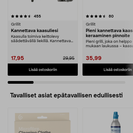
4.5 viidestä
arvostelut
4.5 viidestä
arvostelut
455
80
tähdestä
t
Grillit
Grillit
Kannettava kaasuliesi
Pieni kannettava kaasu
keraaminen pinnoite
Kaasulla toimiva keittolevy
säädettävällä liekillä. Kannettava
Pieni grilli, joka on helppo
kaasuliesi ruoan ...
mukaan laukussa – kaasu
MSF-1A myydään e...
17,95
35,99
29,95
Lisää ostoskoriin
Lisää ostoskoriin
Tavalliset asiat epätavallisen edullisesti