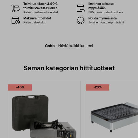
Toimitus alkaen 3,90 €
Ilmainen palautus
toimitustavalla Budbee
myymälään
Katso toimitusvaihtoehdot
365 päivän palautusoikeus
Maksuvaihtoehdot
Nouda myymälästä
Katso ostoehdot
Ilmainen nouto myymälästä
Cobb
-
Näytä kaikki tuotteet
Saman kategorian hittituotteet
-40%
-28%