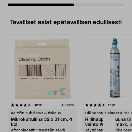
Tavalliset asiat epätavallisen edullisesti
4.5viidestä
arvostelut
4.5viidestä
arvostelu
3810
1561
(1,00/kpl)
tähdestä
t
Keittiön puhdistus & tiskaus
Hiilihapotuslaitteet & mau
Mikrokuituliina 32 x 31 cm, 4
Hiilihappopatruuna tä
-
kpl
vaihto Wassermaxx, 6
Aftonbladetin "itsestään selvä
Täyttöpatruuna, joka ost