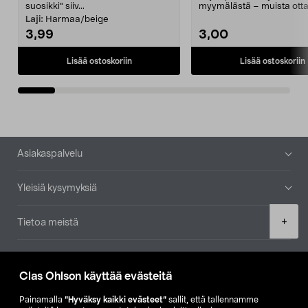
suosikki" siiv...
myymälästä – muista ott
patruuna mukaasi m...
Laji:
Harmaa/beige
3,99
3,00
Lisää ostoskoriin
Lisää ostoskoriin
Alatunniste
Asiakaspalvelu
Yleisiä kysymyksiä
Product
+
Tietoa meistä
quantity
Ajankohtaista
Clas Ohlson käyttää evästeitä
Muut yrityksemme
Painamalla
”Hyväksy kaikki evästeet”
sallit, että tallennamme