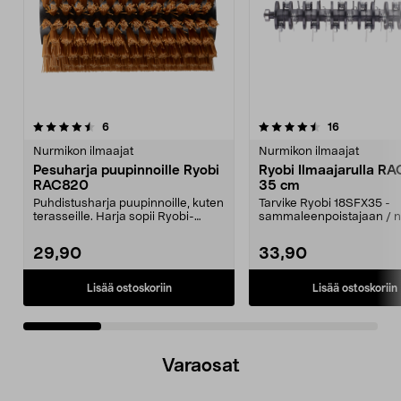
4.5 viidestä
arvostelut
5.0 viidestä
arvostelut
6
16
tähdestä
t
Nurmikon ilmaajat
Nurmikon ilmaajat
Pesuharja puupinnoille Ryobi
Ryobi Ilmaajarulla RA
RAC820
35 cm
Puhdistusharja puupinnoille, kuten
Tarvike Ryobi 18SFX35 -
terasseille. Harja sopii Ryobi-
sammaleenpoistajaan / 
monitoimiharja...
ilmaajaan (myydään erikse
29,90
33,90
Lisää ostoskoriin
Lisää ostoskoriin
Varaosat