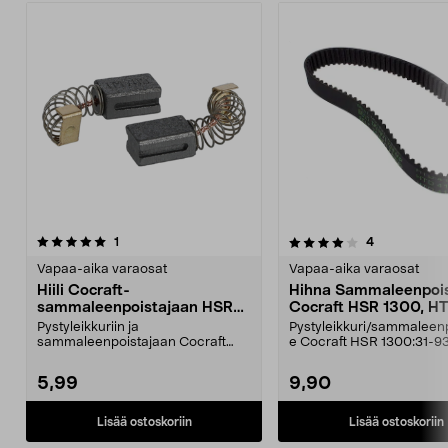
4.0viidestä
arvostelut
4.5viidestä
arvostelut
1
4
tähdestä
t
Vapaa-aika varaosat
Vapaa-aika varaosat
Hiili Cocraft-
Hihna Sammaleenpois
sammaleenpoistajaan HSR
Cocraft HSR 1300, H
1300, 14x10x7 mm, 2 kpl
5M
Pystyleikkuriin ja
Pystyleikkuri/sammaleenp
sammaleenpoistajaan Cocraft
e Cocraft HSR 1300:31-93
HSR 1300, 31-9311 (YT6702).
YT670241-4011, YT67...
5,99
9,90
Lisää ostoskoriin
Lisää ostoskoriin