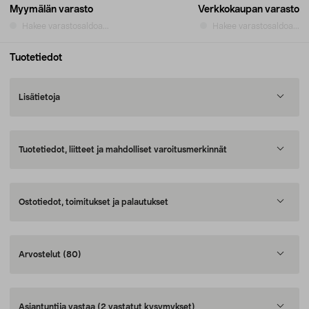
Myymälän varasto
Verkkokaupan varasto
Hakee varastosaldoa...
Hakee varastosaldoa...
Tuotetiedot
Lisätietoja
Tuotetiedot, liitteet ja mahdolliset varoitusmerkinnät
Ostotiedot, toimitukset ja palautukset
Arvostelut
(80)
Asiantuntija vastaa
(2 vastatut kysymykset)