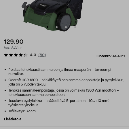
129,90
(sis. ALV:n)
4.3
(
80
)
Tuotenro:
41-4011
Poistaa tehokkaasti sammaleen ja ilmaa maaperän – terveempi
nurmikko.
Cocraft HSR 1300 – sähkökäyttöinen sammaleenpoistaja ja pysyleikkuri,
jolla on 5 vuoden takuu.
Tehokas sammaleenpoistaja, jossa on voimakas 1300 W:n moottori –
tehokkaaseen sammaleenpoistoon.
Joustava pystyleikkuri – säädettävä 5-portainen (-10...+10 mm)
työskentelykorkeus.
Työleveys: 32 cm.
Lisätietoja