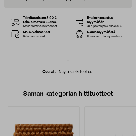
Toimitus alkaen 3,90 €
Ilmainen palautus
toimitustavalla Budbee
myymälään
Katso toimitusvaihtoehdot
365 päivän palautusoikeus
Maksuvaihtoehdot
Nouda myymälästä
Katso ostoehdot
Ilmainen nouto myymälästä
Cocraft
-
Näytä kaikki tuotteet
Saman kategorian hittituotteet