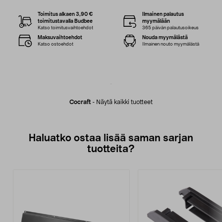
Toimitus alkaen 3,90 €
Ilmainen palautus
toimitustavalla Budbee
myymälään
Katso toimitusvaihtoehdot
365 päivän palautusoikeus
Maksuvaihtoehdot
Nouda myymälästä
Katso ostoehdot
Ilmainen nouto myymälästä
Cocraft
-
Näytä kaikki tuotteet
Haluatko ostaa lisää saman sarjan
tuotteita?