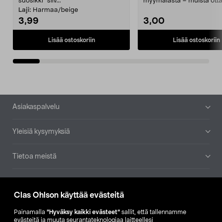
suosikki" siiv...
myymälästä – muista ott
patruuna mukaasi m...
Laji:
Harmaa/beige
3,99
3,00
Lisää ostoskoriin
Lisää ostoskoriin
Alatunniste
Asiakaspalvelu
Yleisiä kysymyksiä
Tietoa meistä
Ajankohtaista
Clas Ohlson käyttää evästeitä
Muut yrityksemme
Painamalla
”Hyväksy kaikki evästeet”
sallit, että tallennamme
evästeitä ja muuta seurantateknologiaa laitteellesi