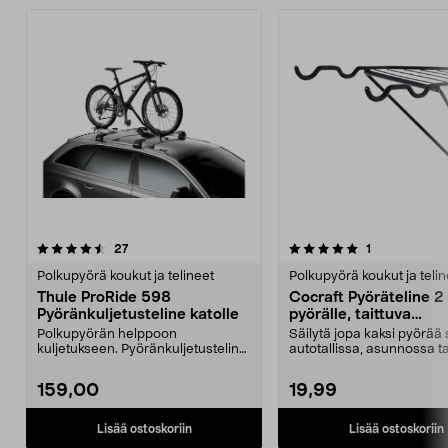
5.0 viidestä
arvostelut
4.0 viidestä
arvostelut
27
1
tähdestä
t
Polkupyörä koukut ja telineet
Polkupyörä koukut ja telin
Thule ProRide 598
Cocraft Pyöräteline 2
Pyöränkuljetusteline katolle
pyörälle, taittuva
seinäkiinnike
Polkupyörän helppoon
Säilytä jopa kaksi pyörää 
kuljetukseen. Pyöränkuljetusteline
autotallissa, asunnossa ta
auton katolle. Takakontt...
varastossa. Cocra...
159,00
19,99
Lisää ostoskoriin
Lisää ostoskoriin