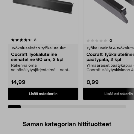
arvostelut
5.0viidestä
3
arvostelut
0
0.0 viidestä
t
tähdestä
Työkaluseinät & työkalutaulut
Työkaluseinät & työkaluta
Cocraft Työkaluteline
Cocraft Työkaluteline
seinäteline 60 cm, 2 kpl
päätypala, 2 kpl
Rakenna oma
Ylimääräiset päätykappal
seinäsäilytysjärjestelmä – saat
Cocraft-säilytyskiskoon 4
tavarasi siistiin järjestykseen.
Cocraft-päätypala v...
Coc...
14,99
0,99
Lisää ostoskoriin
Lisää ostoskoriin
Saman kategorian hittituotteet