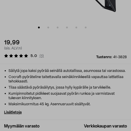
19,99
(sis. ALV:n)
5.0
(
1
)
Tuotenro:
41-3828
Säilytä jopa kaksi pyörää seinällä autotallissa, asunnossa tai varastossa.
Cocraft-pyöräteline taitettavalla seinäkiinnikkeellä vapauttaa lattiatilaa
tehokkaasti.
Tilaa säästävä pyöräsäilytys, jossa hylly kypärälle ja tarvikkeille.
Kumipinnoitetut pidikkeet suojaavat pyörän runkoa ja varmistavat
tukevan kiinnityksen.
Maksimikuormitus 45 kg. Asennusruuvit sisältyvät.
Lisätietoja
Myymälän varasto
Verkkokaupan varasto