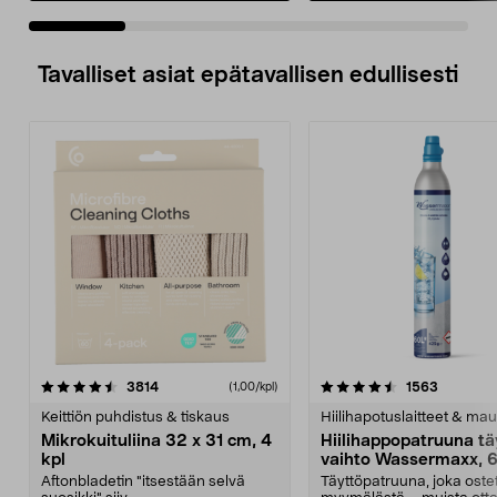
Tavalliset asiat epätavallisen edullisesti
4.5viidestä
arvostelut
4.5viidestä
arvostelu
3814
1563
(1,00/kpl)
tähdestä
t
Keittiön puhdistus & tiskaus
Hiilihapotuslaitteet & mau
Mikrokuituliina 32 x 31 cm, 4
Hiilihappopatruuna tä
kpl
vaihto Wassermaxx, 6
Aftonbladetin "itsestään selvä
Täyttöpatruuna, joka ost