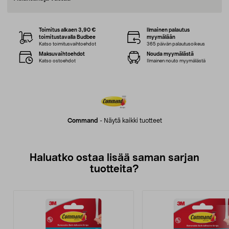
Toimitus alkaen 3,90 €
Ilmainen palautus
toimitustavalla Budbee
myymälään
Katso toimitusvaihtoehdot
365 päivän palautusoikeus
Maksuvaihtoehdot
Nouda myymälästä
Katso ostoehdot
Ilmainen nouto myymälästä
Command
-
Näytä kaikki tuotteet
Haluatko ostaa lisää saman sarjan
tuotteita?