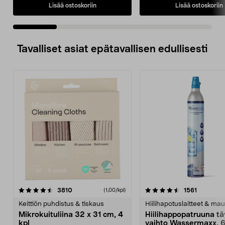
Lisää ostoskoriin
Lisää ostoskoriin
Tavalliset asiat epätavallisen edullisesti
4.5viidestä
arvostelut
4.5viidestä
arvostelu
3810
1561
(1,00/kpl)
tähdestä
t
Keittiön puhdistus & tiskaus
Hiilihapotuslaitteet & mau
Mikrokuituliina 32 x 31 cm, 4
Hiilihappopatruuna tä
kpl
vaihto Wassermaxx, 6