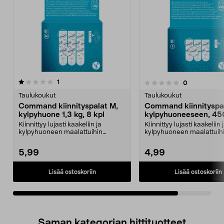
arvostelut
1
arvostelut
0
0.0 viidestä
tähdestä
Taulukoukut
Taulukoukut
Command kiinnityspalat M,
Command kiinnityspa
kylpyhuone 1,3 kg, 8 kpl
kylpyhuoneeseen, 450
kpl
Kiinnittyy lujasti kaakeliin ja
Kiinnittyy lujasti kaakeliin 
kylpyhuoneen maalattuihin
kylpyhuoneen maalattuih
pintoihin – kuormitus ...
pintoihin – kuormitus ...
5,99
4,99
Lisää ostoskoriin
Lisää ostoskoriin
Saman kategorian hittituotteet