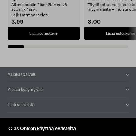
Aftonbladetin "itsestään selvä
Täyttöpatruuna, joka ost
suosikki" siiv...
myymälästä – muista ott
patruuna mukaasi m...
Laji:
Harmaa/beige
3,99
3,00
Lisää ostoskoriin
Lisää ostoskoriin
Alatunniste
Asiakaspalvelu
Yleisiä kysymyksiä
Tietoa meistä
Ajankohtaista
Clas Ohlson käyttää evästeitä
Muut yrityksemme