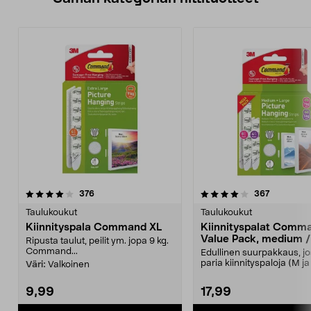
4.0 viidestä
arvostelut
4.0 viidestä
arvostelut
376
367
tähdestä
t
Taulukoukut
Taulukoukut
Kiinnityspala Command XL
Kiinnityspalat Comm
Value Pack, medium /
Ripusta taulut, peilit ym. jopa 9 kg.
Command...
Edullinen suurpakkaus, jo
paria kiinnityspaloja (M ja 
Väri:
Valkoinen
Command Value Pa...
9,99
17,99