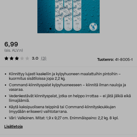
6,99
(sis. ALV:n)
3.0
(
3
)
Tuotenro:
41-8005-1
Kiinnittyy lujasti kaakeliin ja kylpyhuoneen maalattuihin pintoihin –
kuormitus sisätiloissa jopa 2,2 kg.
Command-kiinnityspalat kylpyhuoneeseen – kiinnitä ilman nauloja ja
vasaraa.
Vedenkestävät kiinnityspalat, jotka on helppo irrottaa – ei jätä jälkiä eikä
liimajäämiä.
Käytä kaksipuolisena teippinä tai Command-kiinnityskoukkujen
(myydään erikseen) vaihtotarrana.
Väri: Valkoinen. Mitat: 1,9 x 9,27 cm. Enimmäispaino: 2,2 kg. 8 kpl.
Lisätietoja