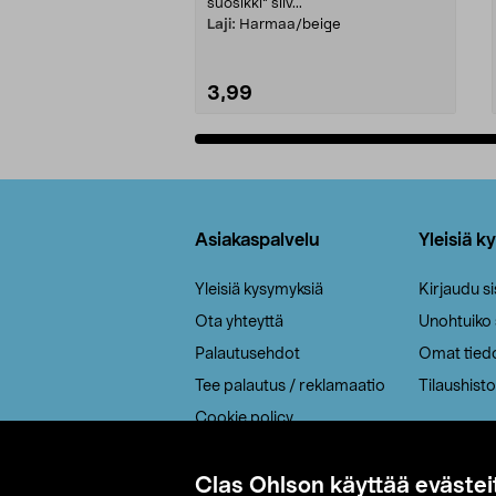
suosikki" siiv...
Laji:
Harmaa/beige
3,99
Lisää ostoskoriin
Alatunniste
Asiakaspalvelu
Yleisiä k
Yleisiä kysymyksiä
Kirjaudu s
Ota yhteyttä
Unohtuiko
Palautusehdot
Omat tied
Tee palautus / reklamaatio
Tilaushisto
Cookie policy
Toimitustavat
Saavutettavuus
Clas Ohlson käyttää evästei