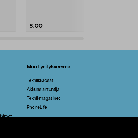
Kestävä, jopa 50 % suurempi ...
roskapussi u
Roskapussi, jo
6,00
2,00
Lisää ostoskoriin
Lisää
Muut yrityksemme
Tekniikkaosat
Akkuasiantuntija
Teknikmagasinet
PhoneLife
isimet