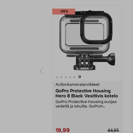
-56%
4.5 viidestä
arvostelut
0
0 viidestä
tähdestä
tähdestä
Actionkameratarvikkeet
GoPro Protective Housing
Hero 8 Black Vesitiivis kotelo
GoPro Protective Housing suojaa
vedeltä ja iskuilta. GoPron
alkuperäinen kuori H...
19,99
44,95