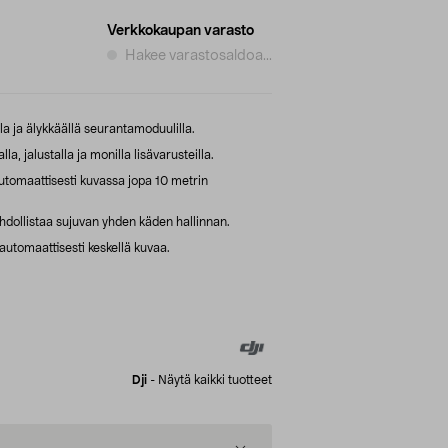
Verkkokaupan varasto
Hakee varastosaldoa...
a ja älykkäällä seurantamoduulilla.
, jalustalla ja monilla lisävarusteilla.
utomaattisesti kuvassa jopa 10 metrin
dollistaa sujuvan yhden käden hallinnan.
utomaattisesti keskellä kuvaa.
Dji
-
Näytä kaikki tuotteet