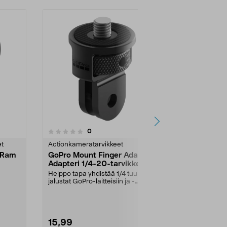
5.0 viidestä
4.5
1
arvostelut
0
tähdestä
tähdestä
et
Actionkameratarvikkeet
Actionkamera
e Ram
GoPro Mount Finger Adapter
DJI Osmo Inv
Adapteri 1/4-20-tarvikkeille
Stick Kit Se
Helppo tapa yhdistää 1/4 tuuman
Kuvaa ajoist
jalustat GoPro-laitteisiin ja -
persoonassa 
"...
tarvikkeisiin. Go...
selfie-keppiä. 
15,99
29,95