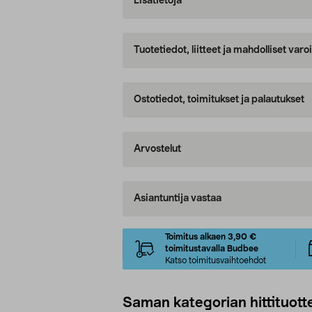
Lisätietoja
Tuotetiedot, liitteet ja mahdolliset var
Ostotiedot, toimitukset ja palautukset
Arvostelut
Asiantuntija vastaa
Toimitus alkaen 3,90 €
toimitustavalla Budbee
Katso toimitusvaihtoehdot
Saman kategorian hittituott