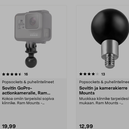
4.0 viidestä
arvostelut
arvostelut
16
13
0.0 viidestä
tähdestä
Popsockets & puhelintelineet
Popsockets & puhelinteline
Sovitin GoPro-
Sovitin ja kamerakierr
actionkameralle, Ram
Mounts
Mounts
Kokoa omiin tarpeisiisi sopiva
Muokkaa kiinnike tarpeidesi
kiinnike. Ram Mounts -
mukaan. Ram Mounts -
kiinnitysjärjestelmään, 1":...
kiinnitysjärjestelmään, jossa 1
19,99
12,99