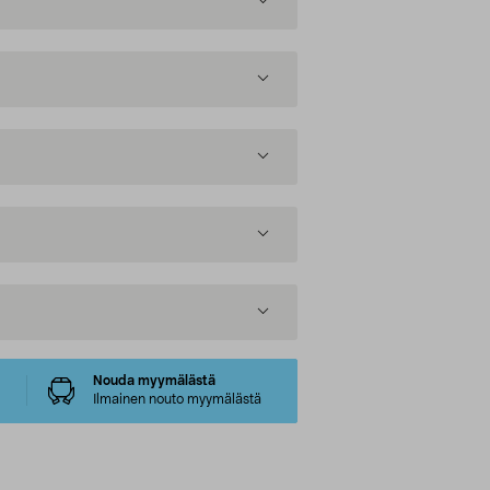
Nouda myymälästä
Ilmainen nouto myymälästä