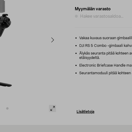
Myymälän varasto
Hakee varastosaldoa...
Vakaa kuvaus suoraan gimbaalill
DJI RS 5 Combo -gimbaali kahvalla
Älykäs seuranta pitää kohteen a
etäisyydeltä.
Electronic Briefcase Handle mah
Seurantamoduuli pitää kohteen a
Lisätietoja