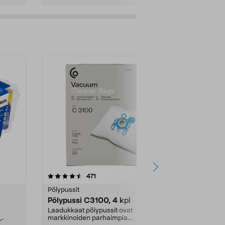
4.5viidestä
arvostelut
4.5
471
6
tähdestä
tähdestä
Pölypussit
Kierrätys & ro
Pölypussi C3100, 4 kpl
Roskapussi,
kahvat, 30 l
Laadukkaat pölypussit ovat
markkinoiden parhaimpia.
A-
Testivoittaja 