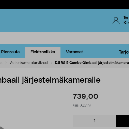
Ter
Ki
Pienrauta
Elektroniikka
Varaosat
Tarjo
et
Actionkameratarvikkeet
DJI RS 5 Combo Gimbaali järjestelmäkamera
aali järjestelmäkameralle
739,00
(sis. ALV:n)
Product
quantity