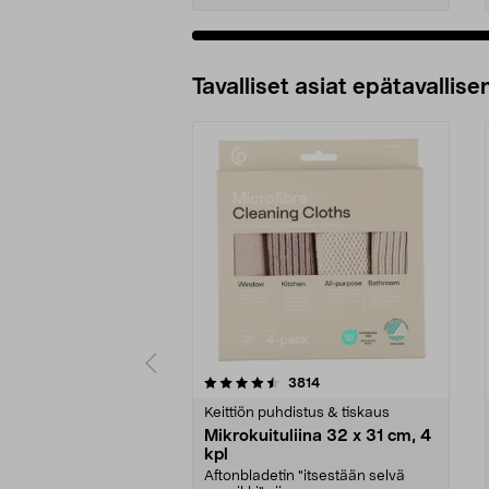
Tavalliset asiat epätavallisen
5viidestä
4.5viidestä
arvostelut
3814
tähdestä
tähdestä
Keittiön puhdistus & tiskaus
Mikrokuituliina 32 x 31 cm, 4
kpl
Aftonbladetin "itsestään selvä