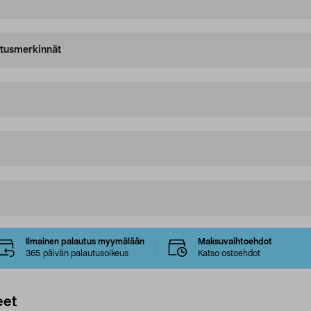
oitusmerkinnät
Ilmainen palautus myymälään
Maksuvaihtoehdot
365 päivän palautusoikeus
Katso ostoehdot
eet