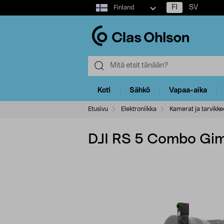
Select
FI
SV
Finland
market
Koti
Sähkö
Vapaa-aika
Etusivu
Elektroniikka
Kamerat ja tarvikke
DJI RS 5 Combo Gimb