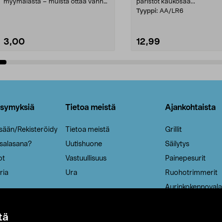
myymälästä – muista ottaa vanha
paristot kaukosää...
patruuna mukaasi m...
Tyyppi:
AA/LR6
3,00
12,99
Lisää ostoskoriin
Lisää ostoskoriin
ysymyksiä
Tietoa meistä
Ajankohtaista
isään/Rekisteröidy
Tietoa meistä
Grillit
 salasana?
Uutishuone
Säilytys
ot
Vastuullisuus
Painepesurit
ria
Ura
Ruohotrimmerit
Aurinkokennovala
tä