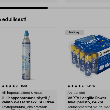
 edullisesti
Multibuy
4.5viidestä
arvostelut
4.5viidestä
arvostelut
1561
24107
tähdestä
Hiilihapotuslaitteet & maut
AA-paristot
Hiilihappopatruuna täyttö /
VARTA Longlife Power
vaihto Wassermaxx, 60 litraa
Alkaliparisto, 24 kpl
Täyttöpatruuna, joka ostetaan
Joutsenmerkityt AA- tai AA