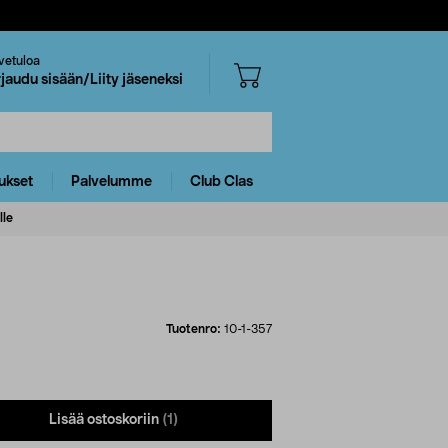
vetuloa
rjaudu sisään/Liity jäseneksi
ukset
Palvelumme
Club Clas
lle
Tuotenro:
10-1-357
Lisää ostoskoriin
(1)